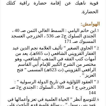
قوية ناهيك عن إقامة حضارة راقية كتلك
الحضارة.
الهوامش:
ابن حاتم اليامي : السمط الغالي الثمن صـ 40 ،
الجندي السلوك ج2 صـ 536 ، الخزرجي العسجد
المسبوك صـ 171
” الحاوي الصغير ” تأليف العلامة نجم الدين عبد
الغفار القزويني الشافعي (ت 665هـ)، يعد من
أمهات كتب الفقه في المذهب الشافعي، وهو
مختصر من الشرح الكبير للإمام أبي القاسم
الرافعي القزويني (ت 623هـ) المسمى ” فتح
العزيز ” .
” العقود اللؤلؤية في تاريخ الدولة الرسولية ” :
الخزرجي ج 1 صـ 309 ـ السلوك : الجندي ج2 صـ
144
للتوسع أنظر ” الحياة العلمية في تعز وأعمالها في
عهد بني رسول ” ـ رسالة علمية قدم الباحث علي