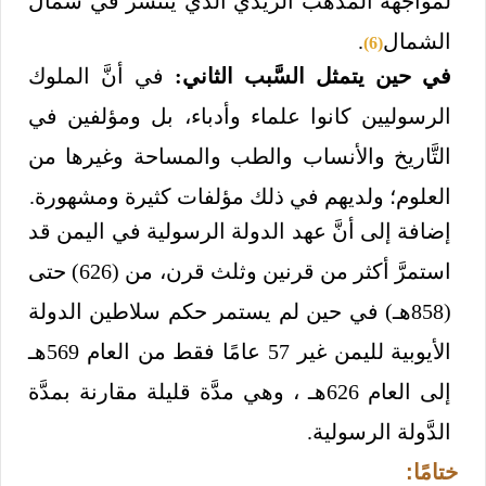
لمواجهة المذهب الزيدي الذي ينتشر في شمال
الشمال
.
(6)
في حين يتمثل السَّبب الثاني:
في أنَّ الملوك
الرسوليين كانوا علماء وأدباء، بل ومؤلفين في
التَّاريخ والأنساب والطب والمساحة وغيرها من
العلوم؛ ولديهم في ذلك مؤلفات كثيرة ومشهورة.
إضافة إلى أنَّ عهد الدولة الرسولية في اليمن قد
استمرَّ أكثر من قرنين وثلث قرن، من (626) حتى
(858هـ) في حين لم يستمر حكم سلاطين الدولة
الأيوبية لليمن غير 57 عامًا فقط من العام 569هـ
إلى العام 626هـ ، وهي مدَّة قليلة مقارنة بمدَّة
الدَّولة الرسولية.
ختامًا: