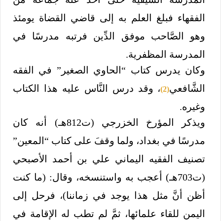
الفقهاء فبلغ العلم به إلى قاضي القضاة يومئذ
وهو الصَّاحب موفق الدِّين فرتبه مدرسًا في
المدرسة المظفرية.
وكان يدرس كتاب “الحاوي الصغير” في الفقه
الشَّافعي
، وقد درس النَّاس عليه هذا الكتاب
(2)
وغيره.
ويذكر المؤرخ الخزرجي (ت812هـ) أنه كان
مدرسًا في بغداد، ولما وقفَ على كتاب “المعين”
تصنيف الفقيه اليماني علي بن أحمد الأصبحي
(ت703هـ) أعجب به واستنسخه، وقال: (ما كنت
أظن أنَّ مثل هذا يوجد في زماننا)، فرحل إلى
اليمن للقاء علمائها، ثمَّ لم تطب له الإقامة في