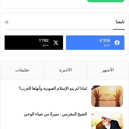
تابعنا
1٬782
4٬256
متابع
متابع
الأشهر
الأخيرة
تعليقات
لماذا لم ينهِ الإسلام العبودية وأنهاها الغرب؟
الشيخ المقرمي : سيرةٌ من ضياء الوحي