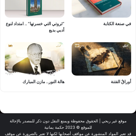
في صنعة الكتابة
“ثروتي التي خسرتها” .. امتداد لنوع
أدبي بديع
أوراقُ الفتنة
هالة النور.. مازن المبارك
موقع غير ربحي | الحقوق محفوظة ويمنع النقل دون ذكر للمصدر بالإحالة
للموقع © 2023 حكمة يمانية
قد تعبر المواد المنشورة عن مواقف أصحابها لكنها لا تعبر بالضرورة عن موقف