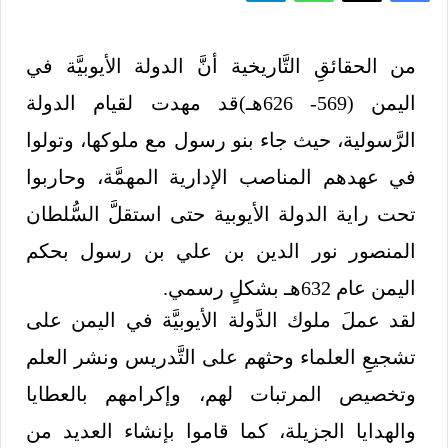
من الحقائقِ التَّاريخية أنَّ الدولة الأيوبيَّة في
اليمن (569- 626هـ)قد مهدت لقيام الدولة
الرَّسولية، حيث جاء بنو رسول مع ملوكها، وتولوا
في عهدهم المناصب الإدارية المهمَّة، وحاربوا
تحت راية الدولة الأيوبية حتى استقلَّ السُّلطان
المنصور نور الدين بن علي بن رسول بحكم
اليمن عام 632هـ بشكلٍ رسمي.
لقد عملَ ملوك الدَّولة الأيوبيَّة في اليمن على
تشجيعِ العلماء وحثهم على التَّدريس ونشر العلم
وتخصيص المرتبات لهم، وإكرامهم بالعطايا
والهدايا الجزيلة، كما قاموا بإنشاء العديد من