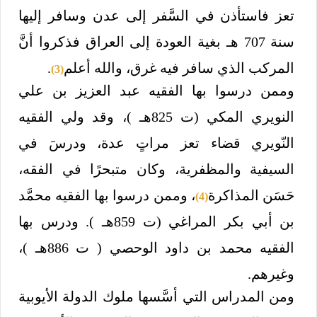
تعز فاستأذن في السَّفر إلى عدن وسافر إليها
سنة 707 هـ بغية العودة إلى العراق فذكروا أنَّ
المركب الذي سافر فيه غرق، والله أعلم
.
(3)
وممن درسوا بها الفقيه عبد العزيز بن علي
النويري المكي (ت 825هـ )، وقد ولي الفقيه
النّويري قضاء تعز مراتٍ عدة، ودرسَ في
السيفية والمظفرية، وكان متبحرًا في الفقه،
حَسَن المذاكرة
، وممن درسوا بها الفقيه محمَّد
(4)
بن أبي بكر المراغي (ت 859هـ ). ودرس بها
الفقيه محمد بن داود الوحصي ( ت 886هـ )،
وغيرهم.
ومن المدراس التي أسَّسها ملوك الدولة الأيوبية