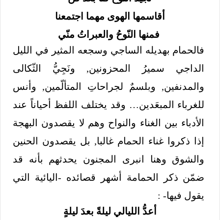
أقاسمها الهوى مهما اجتمعنا
فمنها النّوحُ والعبراتُ منّي
فالحمام بهديله الساجي وسجعه المثير في الليل
الداجي سميرُ المحزونين, ونَجِيُّ الثّكالى
والمدنفين, وبلسمٌ لجراحاتِ المتألّمين, وأنس
للغرباء المبعَدين… وقد يختلف اللفظ أحياناً عند
الأدباء بين الغناء والنواح وهم لا يقصدون البهجة
إذا ذكروا غناء الحمام غالبا, بل يقصدون الحنين
والشوق وهنا انبرى المجنون يحدثهم بأنه قد
ضمّن ذكر الحمامة أشهر قصائده -اليائية التي
يقول فيها- :
أعدُّ الليالي ليلةً بعدَ ليلةٍ