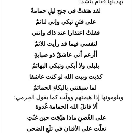
بهديلها فقام ينشد:
لقد هتفتْ في جنحِ ليلٍ حمامةٌ
على فنَنٍ تبكي وإني لنائمُ
فقلتُ اعتذارا عند ذاك وإنني
لنفسي فيما قد رأيت للائمُ
أأزعم أني عاشقٌ ذو صبابةٍ
بليلى ولا أبكي وتبكي البهائمُ
كذبت وبيت الله لو كنت عاشقا
لما سبقتني بالبكاءِ الحمائمُ
ويلومونها إذا هيجتهم وولّت كما يقول الجرمي:
ألا قاتلَ الله الحمامة غُدوة
على الغُصنِ ماذا هيّجَت حين غنّتِ
تعلّت على الأفنان في تلَعِ الضحى