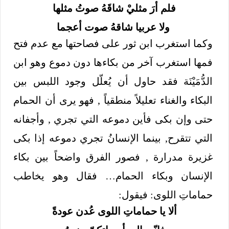
فلم أرَ مثليْ شاقَهُ صوتُ مثلها
ولا عربيا شاقهُ صوت أعجما
وكما استغرب ابن ثور على فصاحتها مع عدم فتح
فمها استغرب آخر من بكاءها دون دموع وهو ابن
الدُّمَيْنَة فقد حاول أن يُعلّل وجود اللبس بين
البكاء والغناء تعليلاً منطقياً , فهو يرى أن الحمام
حتى وإن بكى فأين دموعه التي تجري , وأجفانه
التي تتقرح, بينما الإنسانُ تجري دموعه إذا بكى
غزيرة مدرارة , فصور الفرق واضحاً بين بكاء
الإنسان وبكاء الحمام… فقال وهو يخاطب
حماماتِ اللوى: فيقول:
ألا يا حماماتِ اللوى عُدن عودةً