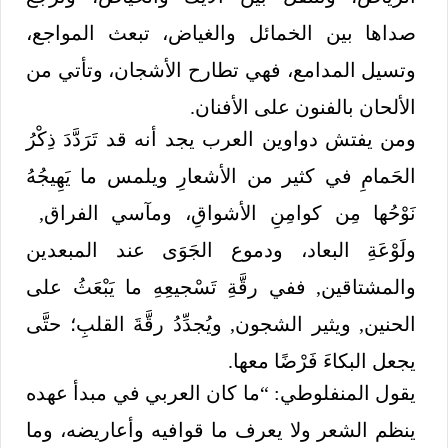
صداها بين الخمائل والغياض، تبعث المواجع،
وتسيل المدامع، فهي تطارح الأشجان، وتأتي من
الألحان بالفنون على الأفنان.
ومن يفتش دواوين العرب يجد أنه قد تَرَدَّدَ ذِكْرُ
الحَمامِ في كثير من الأشعارِ ويلمس ما يَهِيجُهُ
نَوْحُها مِن كوامِنِ الأشواقِ، ومآسي الفراق,
ولَوْعَةِ البعاد، ودموع الجَوَى عند المبعدين
والمشتاقين, ففي رقَّةِ تَسْجيعِهِ ما يَبْعَثُ على
الحنين, ويثير الشجون, ويُجدِّدُ رقَّةَ القلبِ؛ حتَّى
يجعل البكاءَ فَرْضًا معها.
يقول المنفلوطي: “ما كان العربي في مبدأ عهده
ينظم الشعر ولا يعرف ما قوافيه وأعاريضه، وما