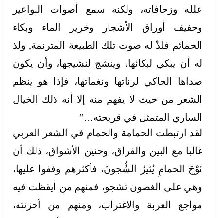
علله وزحافاته، ولكنه سمع أصوات النواعير
وحفيف أوراق الأشجار وخرير الماء وبكاء
الحمائم فلذّ له صوت تلك الطبيعة المترنمة, ولذ
له أن يبكي لبكائها، وينشج لنشيجها، وأن يكون
صداها الحاكي لرناتها ونغماتها، فإذا هو ينظم
الشعر من حيث لا يفهم منه إلا أنه ذلك الخيال
الساري المتمثل في قريحته…”
لقد ارتبطت الحمامة والحمام في الشعر العربي
غالبا مع البين والفراق، وحنين الأشواق، ذلك أن
نَوْحَ الحمامِ يُثيرُ الشُّجونَ، فأكثرهم وقفوا عليها،
وهي على الغصون تشجو، فمنهم من أيقظت فيه
مواجع الغربة والاغتراب، ومنهم من أحزنته،