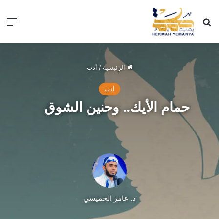
الرئيسية
/
أدب
أدب
حمام الأيك.. وحنين الشوق
د. عامر الخميسي