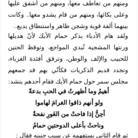
ومنهم من تعاطف معها، ومنهم من أشفق عليها
وعلى بكائها، ومنهم من قام يشدو معها.. وكانت
بينهما ألفة قوية وشجن ظاهر واستنطاق بديع..
ولقد هام الأدباء بذكر حمام الأيك لأنّ هديلها
ورنتها المشجية تُبدي المواجع، وتوقظ الحنين
للحبيب والإلف والوطن، وترقق أفئدة الغرباء،
وتجدد قديم الذكريات فكأنّي بهم قد جمعهم
مجلس سمر حول حمام الأيك فقام أحدهم ينشد:
أهيمُ وما أظهرتُ في الحبِ بدعةً
ولو أنهم ذاقوا الغرامَ لهاموا
أحِنُّ إذا فاحتْ من الغَورِ نفحةٌ
وناحتْ بأعلى الدوحتينِ حمامُ
ثم قام الثاني يستفهمه عن سبب حنينه فقال :