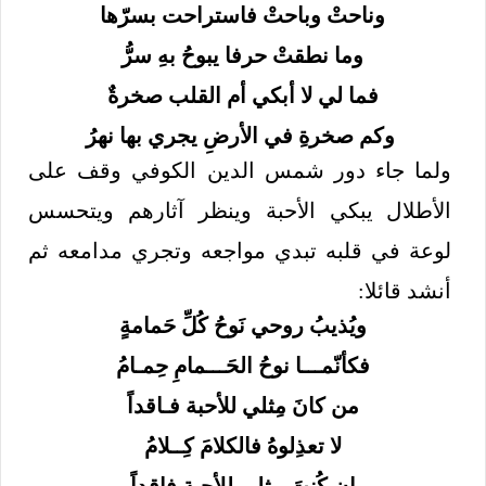
وناحتْ وباحتْ فاستراحت بسرّها
وما نطقتْ حرفا يبوحُ بهِ سرُّ
فما لي لا أبكي أم القلب صخرةٌ
وكم صخرةِ في الأرضِ يجري بها نهرُ
ولما جاء دور شمس الدين الكوفي وقف على
الأطلال يبكي الأحبة وينظر آثارهم ويتحسس
لوعة في قلبه تبدي مواجعه وتجري مدامعه ثم
أنشد قائلا:
ويُذيبُ روحي نَوحُ كُلِّ حَمامةٍ
فكأنّمـــا نوحُ الحَـــمامِ حِمـامُ
من كانَ مِثلي للأحبة فـاقداً
لا تعذِلوهُ فالكلامَ كِــلامُ
إن كُنتَ مثلي للأحبة فاقداً