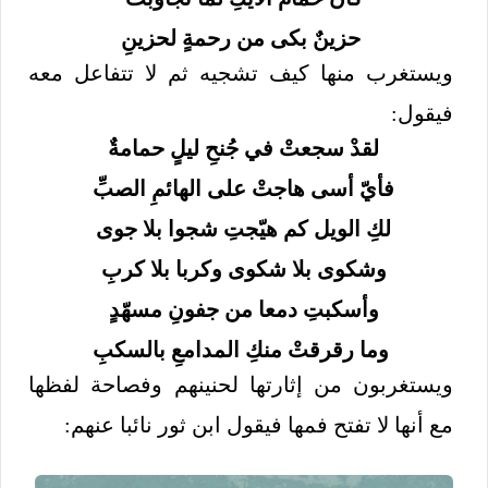
حزينٌ بكى من رحمةٍ لحزينِ
ويستغرب منها كيف تشجيه ثم لا تتفاعل معه
فيقول:
لقدْ سجعتْ في جُنحِ ليلٍ حمامةٌ
فأيّ أسى هاجتْ على الهائمِ الصبِّ
لكِ الويل كم هيّجتِ شجوا بلا جوى
وشكوى بلا شكوى وكربا بلا كربِ
وأسكبتِ دمعا من جفونِ مسهّدٍ
وما رقرقتْ منكِ المدامعِ بالسكبِ
ويستغربون من إثارتها لحنينهم وفصاحة لفظها
مع أنها لا تفتح فمها فيقول ابن ثور نائبا عنهم: