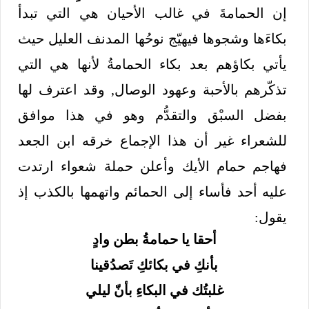
إن الحمامةَ في غالب الأحيان هي التي تبدأ
بكاءَها وشجوها فيهيّج نوحُها المدنف العليل حيث
يأتي بكاؤهم بعد بكاء الحمامةُ لأنها هي التي
تذكّرهم بالأحبة وعهود الوصال, وقد اعترف لها
بفضل السبْق والتقدُّم وهو في هذا موافق
للشعراء غير أن هذا الإجماع خرقه ابن الجعد
فهاجم حمام الأيك وأعلن حملة شعواء ارتدت
عليه أحد فأساء إلى الحمائم واتهمها بالكذب إذ
يقول:
أحقا يا حمامةُ بطن وادٍ
بأنكِ في بكائكِ تَصدُقينا
غلبتُك في البكاءِ بأنّ ليلي