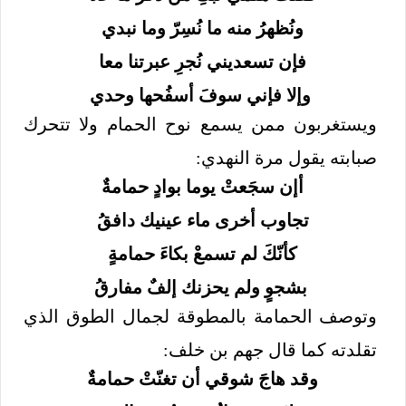
ونُظهرُ منه ما نُسِرّ وما نبدي
فإن تسعديني
نُجرِ عبرتنا معا
وإلا فإني سوفَ أسفُحها وحدي
ويستغربون ممن يسمع نوح الحمام ولا تتحرك
صبابته يقول مرة النهدي:
أإن سجَعتْ يوما بوادٍ حمامةٌ
تجاوب أخرى ماء عينيك دافقُ
كأنّكَ لم تسمعْ بكاءَ حمامةٍ
بشجوٍ ولم يحزنك إلفٌ مفارقُ
وتوصف الحمامة بالمطوقة لجمال الطوق الذي
تقلدته كما قال جهم بن خلف:
وقد هاجَ شوقي أن تغنّتْ حمامةٌ