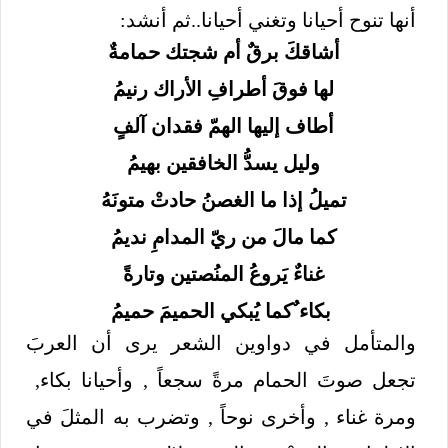
أنها تنوح أحيانا وتغني أحيانا..ثم أنشد:
أشاقكَ برقٌ أم شجتك حمامةٌ
لها فوقَ أطرافِ الأراك رنيمُ
أطاف إليها الهمّ فقدان آلفٍ
وليل يسدُّ الخافقين بهيمُ
تميلُ إذا ما الغصنُ حادتْ متونَهُ
كما مالَ من ريّ المدامِ
نديمُ
غناءٌ يَروعُ المنُصتين وتارةً
بكاء ٌكما يُبكي الحميمَ حميمُ
والمتأمل في دواوين الشعر يرى أن العربَ
تجعل صوتَ الحمام مرةً سجعاً , وأحيانا بكاء,
ومرة غناء , وأخرى نوحاً , وتضرب به المثلَ في