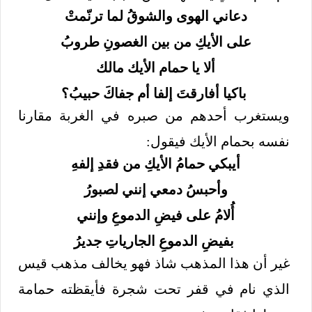
دعاني الهوى والشوقُ لما ترنّمتْ
على الأيكِ من بين الغصونِ طروبُ
ألا يا حمام الأيك مالك
باكيا أفارقتَ إلفا أم جفاكَ حبيبُ؟
ويستغرب أحدهم من صبره في الغربة مقارنا
نفسه بحمام الأيك فيقول:
أيبكي حمامُ الأيكِ من فقدِ إلفهِ
وأحبسُ دمعي إنني لصبورُ
أُلامُ على فيضِ الدموعِ وإنني
بفيضِ الدموعِ الجارياتِ جديرُ
غير أن هذا المذهب شاذ فهو يخالف مذهب قيس
الذي نام في قفر تحت شجرة فأيقظته حمامة