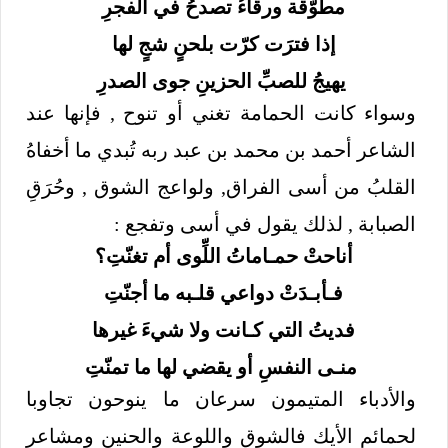
مطوّقة ورقاءُ تصدحُ في الفجرِ
إذا فترَت كرّت بلحنٍ شجٍ لها
يهيجُ للصبِّ الحزينِ جوى الصدرِ
وسواء كانت الحمامة تغني أو تنوح , فإنها عند
الشاعر أحمد بن محمد بن عبد ربه تُبدي ما أخفاهُ
القلبُ من أسى الفراق, ولواعج الشوق , وحُرَقِ
الصبابة , لذلك يقول في أسى وتفجع :
أناحتْ حمـاماتُ اللِّوى أم تغنّتِ؟
فـأبـدَتْ دواعي قلـبه ما أجنّتِ
فديتُ التي كـانت ولا شيءَ غيرها
منـى النفسِ أو يقضي لها ما تمنّتِ
والأدباء المتيمون سرعان ما ينوحون تجاوبا
لحمائم الأيك فالشوق واللوعة والحنين ومشاعر