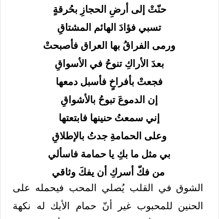
حنّتْ إلى أرضِ الحجازِ بحُرقةٍ
تسبي فؤادَ الهائم المشتاقِ
ورمى الفراقُ بها العراق فأصبحتْ
بعدَ الأراكِ تنوحُ في الأسواقِ
فجعتْ بأفراخٍ فأسبل دمعها
إن الدموعَ تبوحُ بالأشواقِ
إني سمعتُ حنينها فابتعتها
وعلى الحمامةِ جدتُ بالإطلاقِ
بي مثل ما بكِ يا حمامة فاسألي
من فكّ أسركِ أن يفكَ وثاقي
الشوق في القلب يُصلي المحب فيحمله على
الحنين للمحبوب غير أنّ حمام الأيك له نكهة