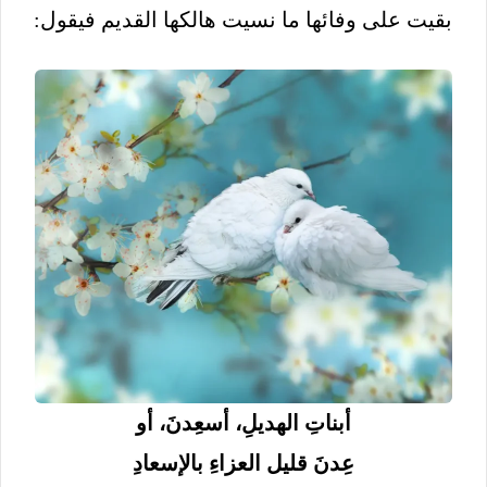
بقيت على وفائها ما نسيت هالكها القديم فيقول:
أبناتِ الهديلِ، أسعِدنَ، أو
عِدنَ قليل العزاءِ بالإسعادِ