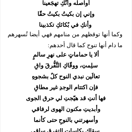
أواصله وأنّكِ تهجَعينا
وإني إن بكيتُ بكيتُ حقّا
وأنكِ في بُكائكِ تكذبينا
وكما أنها توقظهم من منامهم فهي أيضا تُسهرهم
ما دام أنها تنوح كما قال أحدهم:
ألا يا حماماتٍ على نهرِ سالمٍ
سلِمتِ، ووقّاكِ التَّفُّرقَ واقِ
تعالَين نبدي النوح كلٌ بشجوهِ
فإن اكتتام الوجدِ غير مطاقِ
فها أنتِ قد هيّجتِ لي حرق الجوى
وأبديتِ مكنون الهوى لرفاقي
وأسهرتني بالنوحِ حتى كأنما
سقاكِ بكاساتِ التفرقِ ساقي