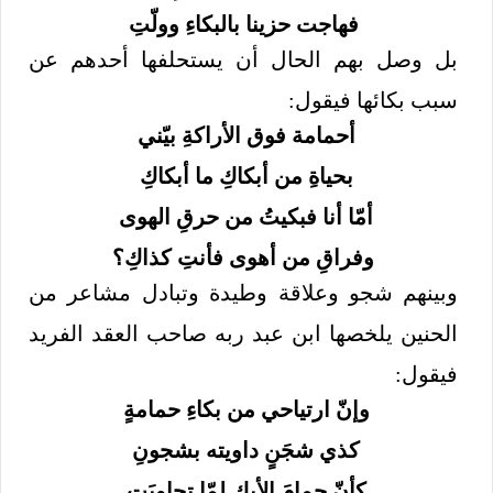
فهاجت حزينا بالبكاءِ وولّتِ
بل وصل بهم الحال أن يستحلفها أحدهم عن
سبب بكائها فيقول:
أحمامة فوق الأراكةِ بيّني
بحياةِ من أبكاكِ ما أبكاكِ
أمّا أنا فبكيتُ من حرقِ الهوى
وفراقِ من أهوى فأنتِ كذاكِ؟
وبينهم شجو وعلاقة وطيدة وتبادل مشاعر من
الحنين يلخصها ابن عبد ربه صاحب العقد الفريد
فيقول:
وإنّ ارتياحي من بكاءِ حمامةٍ
كذي شجَنٍ داويته بشجونِ
كأنّ حمامَ الأيكِ لمّا تجاوبَت