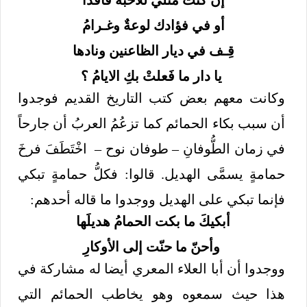
أو في فؤادك لوعةٌ وغـرامُ
قِـف في ديار الظاعنين ونادها
يا دار ما فَعلتْ بكِ الايامُ ؟
وكانت معهم بعض كتب التاريخ القديم فوجدوا
أن سبب بكاء الحمائم كما تزعُمُ العربُ أن جارحاً
في زمان الطُّوفانِ – طوفان نوح – اخْتَطَفَ فرخَ
حمامةٍ يسمَّى الهديل. قالوا: فكلُّ حمامةٍ تبكي
فإنما تبكي على الهديل ووجدوا ما قاله أحدهم:
أبكيكَ ما بكت الحمامُ هديلَها
وأحنّ ما حنّت إلى الأوكارِ
ووجدوا أن أبا العلاء المعري أيضا له مشاركة في
هذا حيث سمعوه وهو يخاطب الحمائم التي