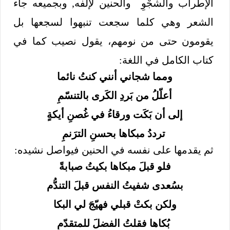
الإطراب والشجْوِ والحنين لإلفه, وبجميعه جاء
الشعر وهي كلما سجعت تنبهوا لسجعها بل
يقومون حتى من نومهم، يقول نصيب كما في
كتاب الكامل في اللغة:
ومما شجاني أنني كنتُ نائما
أعلّلُ من بَردِ الكَرى بالتنسّمِ
إلى أن بَكَت ورقاءُ في غُصنِ أيكةٍ
ترددُ مبكاها بحسنِ الترَنمِ
ثم يقدمها على نفسه في الحنين فيواصل نشيده:
فلو قبلَ مبكاها بكيتُ صبابةً
بسُعدى شفيتُ النفس قبلَ التندُّم
ولكن بكتْ قبلي فهيّجَ لي البكا
بُكاها فقلتُ الفضلَ للمتقدّمِ