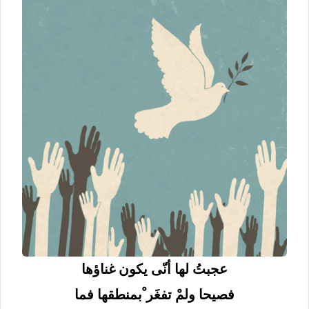
عجبتُ لها أنّى يكون غناؤها
فصيحا ولمْ تفغَر ْبمنطقها فما