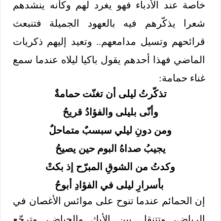
خاصة عند الأدباء فهو يغرد لهم وكأنه ينشدهم
شعرا يذكّرهم فيه بالعهود الجميلة فتنبعث
قرائحهم وتسيل مدامعهم.. وتعيد إليهم ذكريات
الماضي فهذا أحدهم يقول باكيا ليلاه عندما سمع
غناء حمامة:
تذكّرتُ ليلى أن تغنّت حمامةٌ
وأنّى بليلى والفؤادُ قريحُ
ومن دونِ ليلي سبسبٌ متماحلٌ
يجيبُ صداهُ البوم حين يصيحُ
وكدتُ من الشوقِ المبرّح إذ بكتْ
بأسرارِ ليلى في الفؤادِ أبوحُ
إن الحمائم عندما تنوح على موائس الأغصان في
الرياض، وتتنقل بين الأيك والحياض، وترجّع