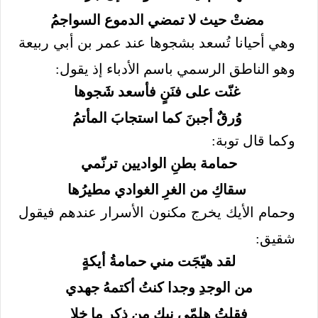
مضتْ حيث لا تمضي الدموع السواجمُ
وهي أحيانا تُسعد بشجوها عند عمر بن أبي ربيعة
وهو الناطق الرسمي باسم الأدباء إذ يقول:
غنّت على فنَنٍ فأسعد شَجوها
وُرقٌ أجبنَ كما استجابَ المأتمُ
وكما قال توبة:
حمامة بطنِ الواديين ترنّمي
سقاكِ من الغرِ الغوادي مطيرُها
وحمام الأيك يخرج مكنون الأسرار عندهم فيقول
شقيق:
لقد هيّجَت مني حمامةُ أيكةٍ
من الوجدِ وجدا كنتُ أكتمهُ جهدي
فقلتُ هلمّي نبكِ من ذكر ما خلا