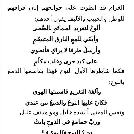
الغرام قد انطوت على جوانحهم إبان فراقهم
للوطن والحبيب والأليف يقول أحدهم:
أنُوحُ لتغريدِ الحمائمِ بالضّحى
وأبكي لِلَمعِ البارق المتبسّمِ
وأرسلُ طرفا لا يراكِ فأنطوي
على كبد حرى وقلب مكلّمِ
فكما شاطرها الأول النوح فهذا يقاسمها الدمع
بالنوح:
وآلفة التغريدِ قاسمتها الهوى
فكانَ عليها النوحُ والدمعُ من عندي
ونفس المعنى أنشده خليل وهو مدنف عليل :
وربّ حمامةٍ في الدوحِ باتتْ
تجيدُ النوح فنّا بعدَ فنِّ