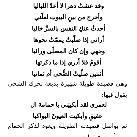
وقد عشتُ دهرا لا أعدّ اللياليا
وأخرج من بينِ البيوتِ لعلّني
أحدثُ عنكِ النفس بالسرِّ خاليا
أراني إذا صلّيتُ يممّتُ نحوها
وجهي وإن كان المصلّى ورائيا
أقومُ فلا أدري إذا ما ذكرتها
أثنتينِ صلّيتُ الضُّحى أم ثمانيا
وهي قصيدة طويلة شهيرة بديعة تحرك الشجى
يقول فيها:
لعمري لقد أبكيتِني يا حمامة ال
عقيقِ وأبكيت العيونَ البواكيا
ثم يواصل قصيدته الطويلة ويعود لذكر الحمام
مرة أخرى فيقول: