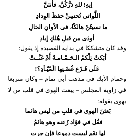
إيهِ! للهِ دَرُّكُنَّ، فأنتنَّ
اللَّواتى تُحسِنَّ حفظَ الوِدادِ
ما نسيتُنّ هالكًا، فى الأوانِ الخالِ
أودَى من قبلِ هُلكِ إيادِ
وقد كان متشككا في بداية القصيدة إذ يقول:
أبَكتْ تِلْكمُ الـحَـمْـامـةُ أَمْ غَنَّــتْ
عَلَى فَـرْع غُصْـنِها الَمْيّـاَدِ؟!
وحمام الأيك في مذهب أبي تمام – وكان متربعا
في زاوية المجلس – يبعث الهوى في قلب من لا
يهوى بقوله:
بَعثنَ الهوى في قلبِ من ليس هائما
فقُل في فؤاد رُعنه وهو هائمُ
لها نغَم ليست دموعا فإن جرت