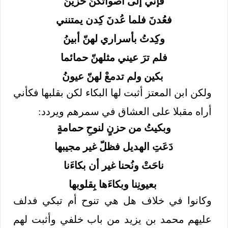
فإنّي إلى أصواتكنّ حزينُ
فعُدنَ فلما عُدنَ كِدن يمتنني
وكِدتُ بأسراري لهنّ أبينُ
فلم ترَ عيني مثلهنّ حمائما
بكين ولم تدمعْ لهنّ عيونُ
ولكن ابن المعتز أثبت لها البكاء لكن بقلبها فكأني
أراه مقبلا على العشاق في سمرهم ويردد:
وبكيتُ من حزنٍ لنوحِ حمامةٍ
دَعَتِ الهديل فظلّ غير مجيبها
ناحَتْ ونُحنا غير أن بكاءَنا
بعيونِنا وبكاءَها بِقلوبها
وكانوا في خلاف هل هي تنوح أم تبكي فدلف
عليهم محمد بن يزيد من باب خلفي وأثبت لهم