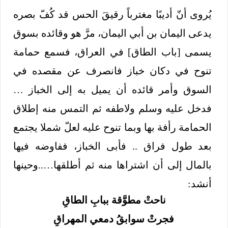
يُروى أنّ أديبًا مغترباً رقيقَ الحس قد كُفّ بصره
يدعى اليمان بن أبي اليمان، مرَّ هو وقائده بسوق
يسمى [باب الطاق] في العراق، فسمع حمامة
تنوح في دكان خباز فانصرف عن مقصده في
السوق وأمر قائده أن يميل به إلى الخباز …
فدخل عليه وسلم ولاطفه ثم التمس منه إطلاق
الحمامة رأفة بها وبما تنوح عليه لعلّ شملا يجتمع
بعد طول فراق .. فأبى الخباز، ففاوضه فيها
بالمال إلى أن اشتراها منه ثم أطلقها…..وحينها
أنشد:
ناحتْ مطوَّقة ببابِ الطاقِ
فجرتْ سوابقُ دمعي المهراقِ