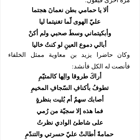
ألا يا حمامي بطن نعمانَ هجتما
عليّ الهوى لّما تغنيتما ليا
وأبكيتماني وسطَ صحبي ولم أكنْ
أبالي دموع العينِ لو كنتُ خاليا
وكان حاضرا يزيد بن معاوية ممثل الخلفاء
فأنصت له الكل فأنشد:
أراكَ طروقا والِها كالمتيّمِ
تطوفُ بأكنافِ السّجافِ المخيمِ
أصابك سهمٌ أم بُليت بنظرةٍ
فما هذه إلا سجيّة من رُمي
على شاطئ الوادي نظرتُ
حمامةً أطالتْ عليّ حسرتي والتندّمِ