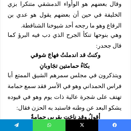
وقال بعضهم هو الوأواء الدمشقي متنكرا بزي
الخليفة في حين أن بعضهم يقول هو عدي بن
الرقاع وهو ما رجحه أحد شيوخنا الشناقطة.
وهي بنوحها تنكأ الجرح الذي دب فيه البرؤ كما
قال جحدر:
وكنتُ قد اندملتُ فهاجَ شوقي
بكاءُ حمامتين تجَاوبانِ
ويتذكرون في مجلس سمرهم الشيق الممتع أبا
فراس الحمداني وهو في الأسر فقد سمع حمامة
تهتف على شجرة عالية ذات يوم وهو في قيوده
يشكو البعد عن وطنه فاستبد به الحزن فقال:
أقولُ وقد ناحَت بقربي حمامةٌ
أيا جارتا هل باتَ حالُك حالي؟