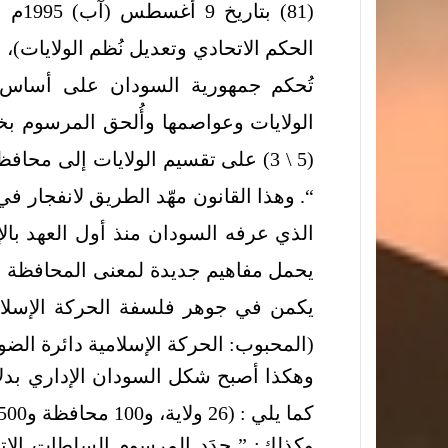
(81)
الحكم الاتحادي وتعديل نُظم الولايات)، و
تُحكم جمهورية السودان على أساس ا
الولايات وعواصمها وأُلحق المرسوم بخر
(5 \ 3) على تقسيم الولايات إلى م
“. وهذا القانون مهّد الطريق لانفجار ف
الذي عرفه السودان منذ أول العهد با
يحمل مفاهيم جديدة لمعنى المحافظة ودو
يكمن في جوهر فلسفة الحركة الإسلامي
(المحبوب: الحركة الإسلامية دائرة الضو
وهكذا أصبح شكل السودان الإداري بدل
كما يلي : (26 ولاية، و100 محافظة و500 محلية).
وكذلك: ” حدَد المرسوم السلطات الاتح