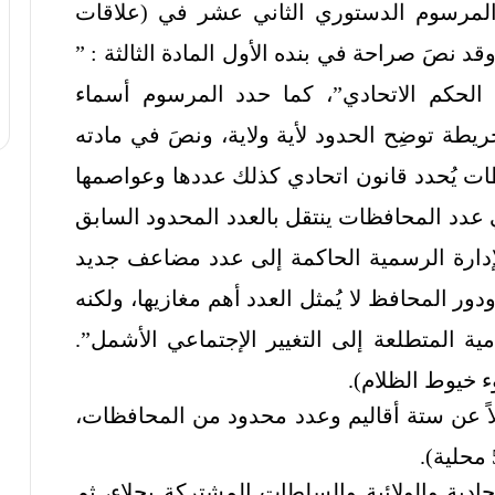
 بتاريخ 9 أغسطس (آب) 1995م المرسوم الدستوري الثاني عشر في (علاقات
قد نصَ صراحة في بنده الأول المادة الثالثة : ”
لحكم الاتحادي”، كما حدد المرسوم أسماء
يطة توضِح الحدود لأية ولاية، ونصَ في مادته
حافظات يُحدد قانون اتحادي كذلك عددها وعواصمها
ي عدد المحافظات ينتقل بالعدد المحدود السابق
لإدارة الرسمية الحاكمة إلى عدد مضاعف جديد
ر المحافظ لا يُمثل العدد أهم مغازيها، ولكنه
ة المتطلعة إلى التغيير الإجتماعي الأشمل”.
ء خيوط الظلام).
اً عن ستة أقاليم وعدد محدود من المحافظات،
ادية والولائية والسلطات المشتركة بجلاء، ثم