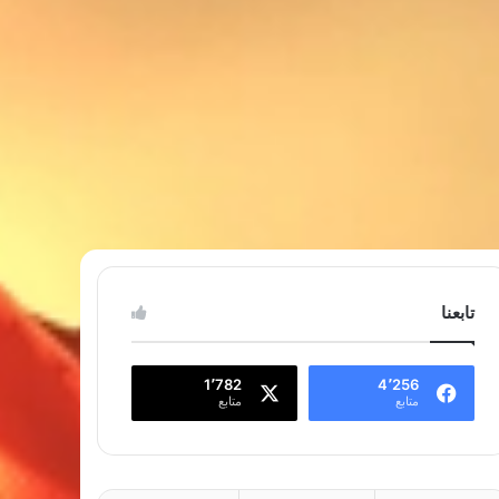
تابعنا
1٬782
4٬256
متابع
متابع