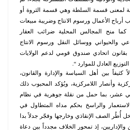
مة لمعنى قسمة السلطة وهي قسمة الثروة أو
ب أرباح الأعمال ورسوم الانتاج وضريبة مبيعات
، كما منح المجالس المحلية ضرائب العقار
عي والحيواني ووسائل النقل ورسوم الانتاج
بقانون اتحادي صندوق قومي لدعم الولايات
توزيع العادل للموارد “.
 كثيفاً بين أهل السياسة والإدارة والقانون،
زية وأنصار اللامركزية، ويُؤكد المحبوب ذلك
اني عشر، بما حمل من نقلة جوهرية في نظام
الاستعمار والراسخ بحكم مداه المتطاول في
ل أُطُر الصف الإنقاذي وخارجها وفجّر جدلاً بدا
ن والإداريين، إذ تمحور الخلاف مجدداً بين دعاة