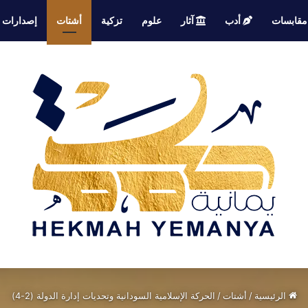
قابسات
أدب
آثار
علوم
تزكية
أشتات
إصدارات
الرئيسية
/
أشتات
/
الحركة الإسلامية السودانية وتحديات إدارة الدولة (2-4)