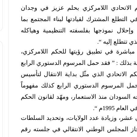
م الاتحادي اللامركزي بحلم عزيز في وجدان
في التطلع المشترك لقيادتها لبناء المجتمع بما
إحلال نموذجها بفلسفته التنظيمية وهياكله
ذي تتطلع إليه “.
اشرة في تطبيق رؤيتها للحكم اللامركزي،
 بذلك : ” فقد حمل المرسوم الدستوري الرابع
أسيس الحكم الاتحادي الذي مثّل بداية الانتقال لتأسيس
وحمل المرسوم الدستوري الرابع كذلك مفهوماً
ه السودان منذ الاستعمار، ومهّد لقانون الحكم
 1995م “.
 عشر، وزيادة عدد الولايات، وتحديد السلطات
 أجاز المجلس الوطني الانتقالي في جلسته رقم