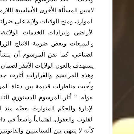
لامس المسألة الأخرى الأساسية اللاز
الموارد، ومنح الولايات ولاية على ضرائ
الأراضي وإيرادات الخدمات الولائية
والمبيعات وبعض ضريبة الانتاج الزرا
الصناعي، كما نصَ المرسوم أن ينشأ 
يستهدف بالعون الولايات الأفقر لضمان ال
وهذه المراسيم والقرارات أثارت جدلاً
وأحيت مناظرات قديمة بين دعاة المرك
بقوله: ” أثار المرسوم الدستوري الث
الإدارة والحكم المتوارث بعضُه منذ 
القلوب والعقول، اهتماماً واسعاً في داخ
كأنه لا ينتهي بين السياسيين والقانونيي