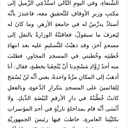
الشَّنعاءِ، وفي اليومِ التَّالي استُدْعِي الزَّميلِ إلى
مكتبِ وزيرِ الأوقافِ للتَّحقيقِ معه، فاعتذرَ بأنَّه
أستاذٌ يدرِّسُ له في جامعةِ الأزهرِ، وما كانَ له
لِيَعرفَ ما سيقولُ، فعاقبَتْهُ الوزارةُ بالنقلِ إلى
مسجدٍ آخرَ، وقد ذهبْتُ للتَّسليمِ عليه بعد انتهاءِ
خُطبَتِه وخُطبتي في المسجدِ المجاورِ، فطلبَ
منه أحدُ رُوَّادِ مَسْجِدِنا أنْ يُتْحِفَنا بخطبةٍ، فقال: أنا
أذهبُ إلى المكانِ مرَّةً واحدةً، يعني أنَّه لنْ يُسْمَحَ
لِلقائمينَ على المسجدِ بتكرارِ الدَّعوةِ، وبالفعلِ
كانتْ خُطْبَتُهُ في دارِ الأرقمِ كَبَيْضَةِ الدِّيكِ. ولا
أنْسَى أنَّه قام بمداخلةٍ ناريَّةٍ في أحدِ المؤتمراتِ
بكليَّتِنا العامرةِ، خاطبَ فيها رئيسَ الجمهوريَّةِ