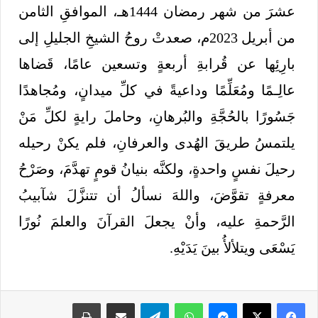
عشرَ من شهر رمضان 1444هـ، الموافقِ الثامن
من أبريل 2023م، صعدتْ روحُ الشيخِ الجليلِ إلى
بارِئِها عن قُرابةِ أربعةٍ وتسعين عامًا، قَضاها
عالِـمًا ومُعَلِّمًا وداعيةً في كلِّ ميدانٍ، ومُجاهدًا
جَسُورًا بالحُجَّةِ والبُرهانِ، وحاملَ رايةٍ لكلِّ مَنْ
يلتمسُ طريقَ الهُدى والعرفانِ، فلم يكنْ رحيله
رحيلَ نفسٍ واحدةٍ، ولكنَّه بنيانُ قومٍ تهدَّمَ، وصَرْحُ
معرفةٍ تقوَّضَ، واللهَ نسألُ أن تتنزَّلَ شآبيبُ
الرَّحمةِ عليه، وأنْ يجعلَ القرآنَ والعلمَ نُورًا
يَسْعَى ويتلألأُ بينَ يَدَيْهِ.