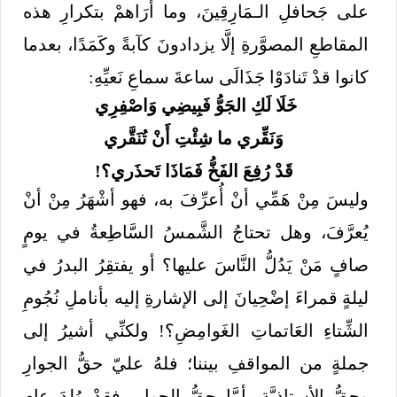
على جَحافلِ الـمَارِقِينَ، وما أرَاهمْ بتكرارِ هذه
المقاطعِ المصوَّرةِ إلَّا يزدادونَ كآبةً وكَمَدًا، بعدما
كانوا قدْ تَنادَوْا جَذَالَى ساعةَ سماعِ نَعيِّهِ:
خَلَا لَكِ الجَوُّ فَبِيضِي وَاصْفِرِي
وَنَقِّري ما شِئْتِ أَنْ تُنَقَّري
قَدْ رُفِعَ الفَخُّ فَمَاذَا تَحذَري؟!
وليسَ مِنْ هَمِّي أنْ أُعرِّفَ به، فهو أشْهَرُ مِنْ أنْ
يُعرَّفَ، وهل تحتاجُ الشَّمسُ السَّاطِعةُ في يومٍ
صافٍ مَنْ يَدُلُّ النَّاسَ عليها؟ أو يفتقِرُ البدرُ في
ليلةٍ قمراءَ إضْحِيانَ إلى الإشارةِ إليه بأناملِ نُجُومِ
الشِّتاءِ العَاتماتِ الغَوامِضِ؟! ولكنِّي أشيرُ إلى
جملةٍ من المواقفِ بيننا؛ فلهُ عليّ حقُّ الجوارِ
وحقُّ الأستاذيَّةِ، أمَّا حقُّ الجوارِ، فقدْ وُلِدَ عام