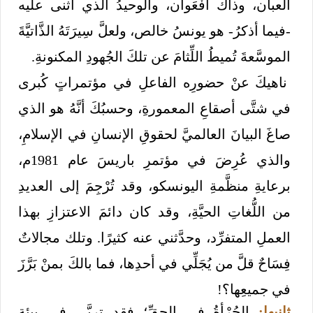
أُلْعبان، وذاكَ أُفْعَوان، والوحيدُ الذي أثنى عليه
-فيما أذكرُ- هو يونسُ خالص، ولعلَّ سِيرَتَهُ الذَّاتيَّةَ
الموسَّعةَ تُميطُ اللِّثامَ عن تلكَ الجُهودِ المكنونةِ.
ناهيكَ عنْ حضورِه الفاعلِ في مؤتمراتٍ كُبرى
في شتَّى أصقاعِ المعمورةِ، وحسبُكَ أنَّهُ هو الذي
صاغَ البيانَ العالميَّ لحقوقِ الإنسانِ في الإسلامِ،
والذي عُرِضَ في مؤتمرِ باريسَ عام 1981م،
برعايةِ منظَّمةِ اليونسكو، وقد تُرْجِمَ إلى العديدِ
من اللُّغاتِ الحيَّةِ، وقد كان دائمَ الاعتزازِ بهذا
العملِ المتفرِّد، وحدَّثني عنه كثيرًا. وتلك مجالاتٌ
فِسَاحٌ قلَّ من يُجَلِّي في أحدِها، فما بالكَ بمنْ بَرَّزَ
في جميعِها؟!
ثانيها:
الجُرْأةُ في الحقِّ؛ فقد تربَّى في بيئةٍ