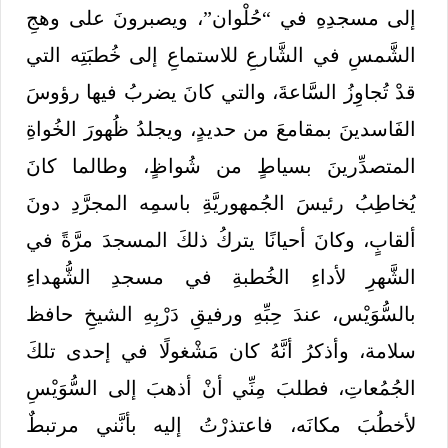
إلى مسجدِهِ في “حُلْوان”، ويصبرونَ على وهجِ
الشَّمسِ في الشَّارعِ للاستماعِ إلى خُطبَتِه التي
قدْ تُجاوِزُ السَّاعةَ، والتي كانَ يضربُ فيها رؤوسَ
الفَاسدينَ بمقامعَ من حديدٍ، ويجلدُ ظُهورَ الخُواةِ
المتصدِّرينَ بسياطٍ من شُواظٍ، وطالما كانَ
يُخاطِبُ رئيسَ الجُمهوريَّةِ باسمِه المجرَّدِ دونَ
ألقابٍ، وكانَ أحيانًا يتركُ ذلكَ المسجدَ مرَّةً في
الشَّهرِ لأداءِ الخُطبةِ في مسجدِ الشُّهداءِ
بالسُّوَيْس، عندَ حِبِّهِ ورفيقِ دَرْبِهِ الشيخِ حافظ
سلامة، وأذكرُ أنَّهُ كان مَشْغولًا في إحدى تلكَ
الجُمُعاتِ، فطلبَ مِنِّي أنْ أذهبَ إلى السُّوَيْسِ
لأخطُبَ مكانَه، فاعتذرْتُ إليه بأنَّني مرتبطٌ