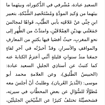
السعيدِ عبادة، مُشْرفي في الدُّكتوراه، وبينَهما ما
بينَهما من وَكيدِ المودَّةِ ومُسْتَحْصِدِ الشُّبْكةِ، بتعبير
ابنِ جِنِّي عنْ عَلاقَتِه بأبي الطَّيِّبِ، فَواهًا لمجالسَ
جَمَعَتْني بهذيْنِ العِمْلاقَيْنِ، وامتدَّتْ من الظُّهرِ إلى
نحوِ المغربِ، حيثُ أفضَيا فيها بكثيرٍ من المعارفِ
والمواقفِ والأسرارِ، وقدْ أخبرْتُه في آخرِ لقاءٍ
جمعَنا منذُ سنواتٍ قليلةٍ أنَّني أعتزمُ الكتابةَ عنه
كما كتبتُ عن أستاذِي الجليلِ السعيد عبادة:
(الحبيسُ الطَّليق)، وعن العلامةِ محمد أبو
موسى: (النَّذيرُ العُريان)، وطلبتُ أنْ أجلسَ معه
مُطوَّلًا للسُّؤالِ عن بعضِ المحطَّاتِ في سيرتِه،
فشخصيَّتُهُ تختلفُ كثيرًا عن الشَّيْخَينِ الجليلَيْن،