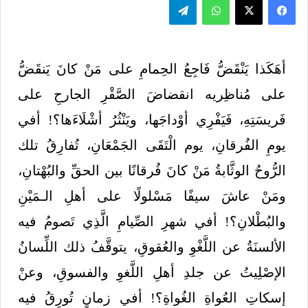
أهَكَذا يَنْقَضُّ فَاجِعُ الحِمامِ على مَنْ كانَ يَنقَضُّ
على مُناظِريه انقضاضَ الصَّقْرِ الجارحِ على
فَريسَتِهِ، فَيَفْرِي أوْداجَها، ويَنْثُرُ أشْلَاءَها؟! أفي
يومِ الفُرقانِ، يوم الْتَقَى الجَمْعَانِ، تُفارِقُ تلك
الرُّوحُ الوثَّابةُ مَنْ كانَ فُرقانًا بين الحقِّ والبُهْتانِ،
ومَنْ عاشَ سيفًا مَسْلولًا على أهلِ الـمَيْنِ
والبُطْلانِ؟! أفي شهرِ الصِّيامِ الَّذِي تَصومُ فيه
الألسنَةُ عن اللَّغْوِ والعُقوقِ، يتوقَّفُ ذلك اللِّسانُ
الإصْلِيتُ عن جلدِ أهلِ اللَّغوِ والفسوقِ، وعنْ
إسكاتِ العُواةِ الغُواةِ؟! أفي زمانٍ تُورِقُ فيه