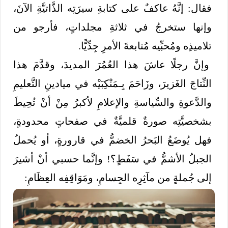
فقال: إنَّهُ عاكفٌ على كتابةِ سيرَتِه الذَّاتيَّةِ الآنَ،
وإنها ستخرجُ في ثلاثةِ مجلداتٍ، فأرجو من
تلاميذِه ومُحبِّيه مُتابعةَ الأمرِ جِدِّيًّا.
وإنَّ رجلًا عاشَ هذا العُمُرَ المديدَ، وقدَّمَ هذا
النِّتاجَ الغَزيرَ، وزَاحَمَ بِـمَنْكِبَيْه في ميادينِ التَّعليمِ
والدَّعوةِ والسِّياسةِ والإعلامِ لأكبرُ مِنْ أنْ تُحِيطَ
بشخصيَّتِه صورةٌ قلميَّةٌ في صفحاتٍ محدودةٍ،
فهل يُوضَعُ البَحرُ الخضمُّ في قارورةٍ، أو يُحملُ
الجبلُ الأشمُّ في سَفَطٍ؟! وإنَّما حسبي أنْ أشيرَ
إلى جُملةٍ من مآثِرِه الجِسامِ، ومَوَاقِفِه العِظَامِ: