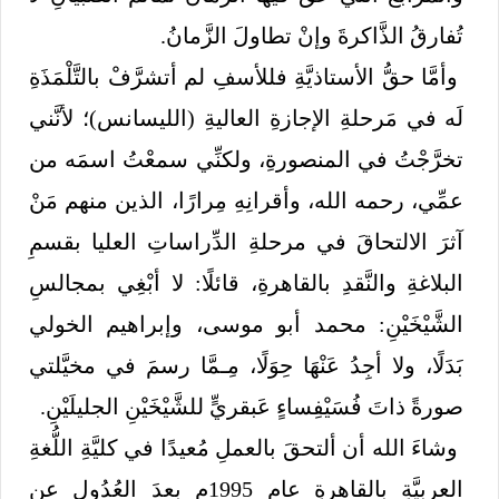
تُفارقُ الذَّاكرةَ وإنْ تطاولَ الزَّمانُ.
وأمَّا حقُّ الأستاذيَّةِ فللأسفِ لم أتشرَّفْ بالتَّلْمَذَةِ
لَه في مَرحلةِ الإجازةِ العاليةِ (الليسانس)؛ لأنَّني
تخرَّجْتُ في المنصورةِ، ولكنِّي سمعْتُ اسمَه من
عمِّي، رحمه الله، وأقرانِهِ مِرارًا، الذين منهم مَنْ
آثرَ الالتحاقَ في مرحلةِ الدِّراساتِ العليا بقسمِ
البلاغةِ والنَّقدِ بالقاهرةِ، قائلًا: لا أبْغِي بمجالسِ
الشَّيْخَيْنِ: محمد أبو موسى، وإبراهيم الخولي
بَدَلًا، ولا أجِدُ عَنْهَا حِوَلًا، مِـمَّا رسمَ في مخيَّلتي
صورةً ذاتَ فُسَيْفِساءٍ عَبقريٍّ للشَّيْخَيْنِ الجليلَيْنِ.
وشاءَ الله أن ألتحقَ بالعملِ مُعيدًا في كليَّةِ اللُّغةِ
العربيَّةِ بالقاهرةِ عام 1995م بعدَ العُدُولِ عن