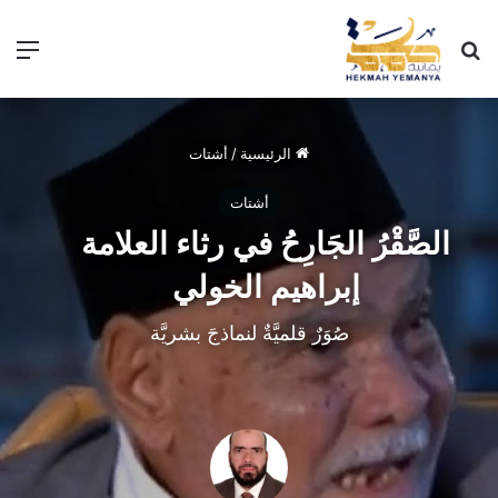
الرئيسية
/
أشتات
أشتات
الصَّقْرُ الجَارِحُ في رثاء العلامة
إبراهيم الخولي
صُوَرٌ قلميَّةٌ لنماذجَ بشريَّة