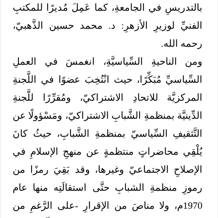
بالتدريسِ في الجامعةِ، كما عَمِلَ مُديرًا للمكتبِ
الفنيِّ لوزيرِ الأزهرِ: د. محمد حسين الذَّهبيّ،
رحمه الله.
ومن الناحيةِ السِّياسيَّةِ، انغمسَ في العملِ
السِّياسيِّ مُبَكِّرًا، حيث انْتُخِبَ عضوًا في اللَّجنةِ
المركزيَّة للاتحادِ الاشتراكيّ، ومُقرِّرًا للَّجنةِ
الدِّينيَّة بمنظمةِ الشَّبابِ الاشتراكيّ، ومَسْؤولًا عن
التَّثقيفِ السِّياسيّ بمنظمةِ الشَّبابِ، حيثُ كانَ
يُلْقِي محاضراتٍ منتظمةٍ عن منهجِ الإسلامِ في
الإصلاحِ الاجتماعيّ وغيرها، وقد بَقِيَ رمزًا من
رموزِ منظمةِ الشبابِ حتَّى استقالَتِه منها عام
1970م، ولا مناصَ من الإقرارِ -على الرَّغمِ من