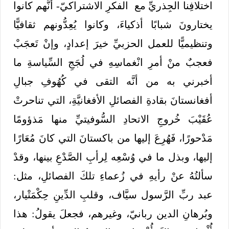
اختلافِنا الجِذريِّ مع الفكرِ الاشتراكيّ- أنَّهم كانوا
يختارونَ شبابًا أذكياءَ، وكانوا يُعِدُّونهم ثقافيًّا
وتنظيميًّا للعمل الحزبيِّ خيرَ إعدادٍ، وإنْ تَعجَبْ
فعجبٌ منْ أمرِ انْغماسِهِ في لُجَجِ السِّياسةِ ما
أخبرني به من أنَّه التقى في كُهُوفِ جبالِ
أفغانستانَ بقادةِ الفصائلِ الأفغانيَّةِ، التي تناحرتْ
عُقَيْبَ خُروجِ الاتحادِ السُّوفيتيِّ منها مَذؤومًا
مَدْحورًا، فَهُرِعَ إليها من باكستانَ التي كانَ مُعَارًا
إليها، وبذل ما في وُسْعِه لِرأبِ الصَّدْعِ بينها، وقدْ
سألتُهُ عنْ رأيهِ في زُعماءِ تلكَ الفصائلِ، مثل:
عبد ربِّ الرَّسول سيَّاف، وقلبِ الدِّينِ حِكْمَتْيار،
وبُرهانِ الدين ربانيّ، وغيرهم، فجعلَ يقولُ: هذا