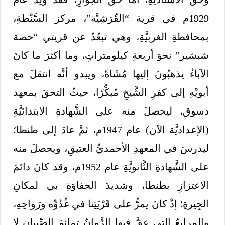
1929م في قرية “القُرَشِيَّة”، مركز السَّنْطةِ،
بمحافظةِ الغربيَّةِ، وهي تبعُدُ عن قريتي “حصة
شبشير” نحوَ أربعةِ كيلومتراتٍ، وما أكثرَ ما كانَ
الآباءُ يذهبُونَ إليها مُشَاةً، ويبدو أنَّه انتقلَ مع
أبويْهِ إلى كفرِ الشَّيخِ مُبكِّرًا، حيثُ التحقَ بمعهد
دسوق، ليحصلَ منه على الشَّهادةِ الابتدائيَّةِ
(الإعداديَّة الآن) عام 1947م، ثمَّ عادَ إلى طنطا؛
ليدرسَ في المعهدِ الأحمديِّ العتيقِ، ويحصلَ منه
على الشَّهادةِ الثَّانويَّةِ عام 1952م، وقد كانَ دائمَ
الاعتزازِ بطنطا، وشديدَ الحفاوَةِ بي لمكانِ
الجِيرةِ؛ إذْ كانَ يمرُّ على قَرْيَتِنا في غُدُوِّه ورَواحِهِ،
والمرابعُ التي عقَّ فيها الزَّمانُ تمائمَ الصِّبيانِ لا