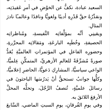
السعيد عبادة، نكفُّ عن الخوْضِ في أمرِ عَقيدَتِه،
ونقدِّرُهُ حقَّ قَدْرِهِ أديبًا ولغويًّا وناقدًا وعالمـًا نادرَ
المثالِ.
ويقينِي أنَّه بمؤلَّفاتِه النَّفيسةِ، ومُناظراتِه
الحصيفةِ، وخُطَبِه البارعَةِ، ومَقالاتِه المحرَّرةِ،
وحضورِه الفاعلِ في المؤتمراتِ العالميَّةِ يُعَدُّ
صورةً مُشرِّفَةً للعالمِ الأزهريِّ، المتمكِّنِ عِلميًّا،
الواعي سياسيًّا، المشارِكِ دَعويًّا، الحاضرِ إعلاميًّا،
وكلُّها جوانبُ تستحقُّ أنْ يَدرُسَها الباحثونَ في
رسائلَ علميَّةٍ، تُنصفُ الرَّجُلَ، وتحلُّه المحلَّ
الأرفعَ اللائقَ به.
وفي يومِ الفُرقانِ، يومِ السبتِ الماضي، السَّابعَ