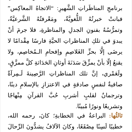
برنامجِ المناظَراتِ الشَّهيرِ: “الاتجاهُ المعاكِس”
فبانتْ خبرتُهُ اللُّغويَّةُ، ومَعْرفتُهُ الشَّرعيَّةُ،
وتمرُّسُهُ بفنونِ الجدلِ والمناظرةِ، فلا جرمَ أنْ
يبدوَ في تلكِ المناظراتِ الحيَّةِ فارسًا مِقْدامًا لا
يرضَى إلَّا بحزِّ الغَلاصِمِ وإفحامِ الـمُخاصِم، ولا
يقنعُ إلّا بأنْ يمزِّقَ سَدَنَةَ أوثانِ الحَدَاثةِ كلَّ ممزَّقٍ،
ولَعَمْري، إنَّ تلك المناظراتِ الرَّصِينةَ لَـمِرآةٌ
صافيةٌ لنفسٍ صادقةٍ في الاعتزازِ بالإسلامِ دينًا،
وترجمانٌ لقلبٍ أشربِ حُبَّ القرآنِ مِنْهاجًا
وتشريعًا ونورًا مُبينًا.
ثالثُها:
البراعةُ في الخطابةِ؛ كانَ، رحمه الله،
خطيبًا لَسِنًا مِصْقَعًا، وكانَ الآلافُ يشدُّونَ الرِّحالَ