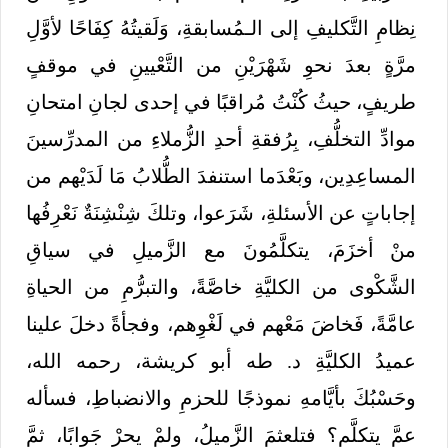
نِظامِ التَّكليفِ إلى الـمُسابقةِ، وَلَقيتُهُ كِفَاحًا لأوَّلِ
مرَّةٍ بعدَ نحوِ شَهْرَيْنِ من التَّعْيينِ في موقفٍ
طريفٍ، حيثُ كُنْتُ مُراقبًا في إحدى لجانِ امتحانِ
موادِّ التخلُّفِ، بِرُفقةِ أحدِ الزُّملاءِ من المدرِّسينَ
المساعِدِين، وبَعْدَما استنفدَ الطُّلابُ مَا لَدَيْهم من
إجاباتٍ عن الأسئلةِ، شَرَعوا، وتلكَ شِنْشِنَةٌ نَعْرِفُها
منْ أخزَمَ، يتكلَّمُونَ مع الزَّميلِ في سياقِ
الشَّكْوى من الكليَّةِ خاصَّةً، والتبرُّمِ من الحياةِ
عامَّةً، فَخاضَ مَعْهم في لَغْوِهم، وفجأةً دخلَ علينا
عميدُ الكليَّةِ د. طه أبو كريشة، رحمه الله،
وحَسْبُكَ بأيَّامهِ نموذجًا للحزمِ والانضباطِ، فسأله
عمَّ يتكلَّم؟ فتلعثمَ الزَّميلُ، ولمْ يحرْ جَوابًا، ثمَّ