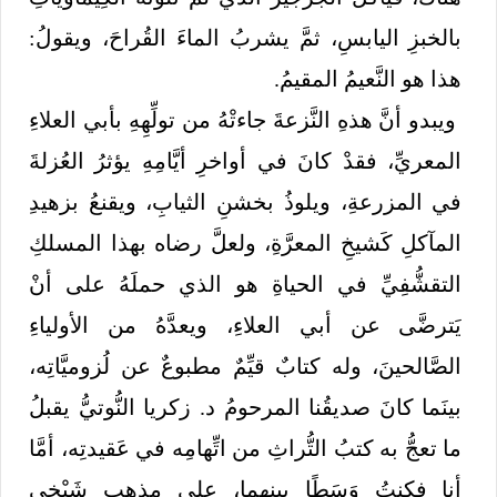
بالخبزِ اليابسِ، ثمَّ يشربُ الماءَ القُراحَ، ويقولُ:
هذا هو النَّعيمُ المقيمُ.
ويبدو أنَّ هذهِ النَّزعةَ جاءتْهُ من تولِّهِهِ بأبي العلاءِ
المعريِّ، فقدْ كانَ في أواخرِ أيَّامِهِ يؤثرُ العُزلةَ
في المزرعةِ، ويلوذُ بخشنِ الثيابِ، ويقنعُ بزهيدِ
المآكلِ كَشيخِ المعرَّةِ، ولعلَّ رضاه بهذا المسلكِ
التقشُّفِيِّ في الحياةِ هو الذي حملَهُ على أنْ
يَترضَّى عن أبي العلاءِ، ويعدَّهُ من الأولياءِ
الصَّالحينَ، وله كتابٌ قيِّمٌ مطبوعٌ عن لُزوميَّاتِه،
بينَما كانَ صديقُنا المرحومُ د. زكريا النُّوتيُّ يقبلُ
ما تعجُّ به كتبُ التُّراثِ من اتِّهامِه في عَقيدتِه، أمَّا
أنا فكنتُ وَسَطًا بينهما، على مذهبِ شَيْخي