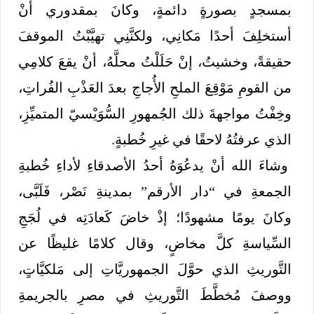
بمسجدٍ بصورةٍ دائمةٍ، وكانَ بمقدوري أنْ
أستخلِفَ أحدًا مَكانِي، ولكنَّنِي تهيَّبْتُ الموقفَ
حقيقةً، وخشيتُ، إنْ حَلَلْتُ محلَّهُ، أنْ يقعَ كلامِي
من القومِ مَوْقِعَ الملحِ الأُجاجِ بعدَ العَذْبِ الفُراتِ،
وخِفْتُ مواجهةَ ذلك الجُمهورِ السُّوَيْسيّ المتميِّزِ،
الذي عرفتُهُ لاحقًا في غيرِ خُطبةٍ.
وشاءَ الله أنْ يدعُوَهُ أحدُ الأصدقاءِ لأداءِ خُطبةِ
الجمعةِ في “دار الأرقم” بمدينةِ نَصْر، فَلَبَّى،
وكانَ يومًا مشهودًا؛ إذْ خاضَ كَعادَتِه في لُجَجِ
السِّياسةِ كلَّ مخاضٍ، وقال كلامًا غليظًا عن
التَّوريثِ الذي حوَّلَ الجمهوريَّاتِ إلى مَلكيَّاتٍ،
ووصفَ مُخطَّطَ التَّوريثِ في مصرِ بالجريمةِ