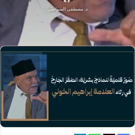
د. مصطفى السواحلي