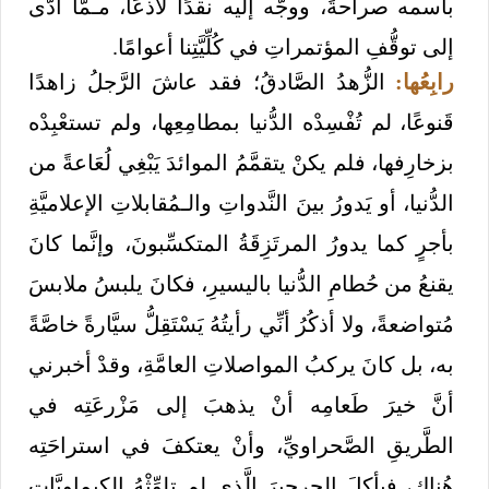
باسمه صراحةً، ووجَّه إليه نقدًا لاذعًا، مـمَّا أدَّى
إلى توقُّفِ المؤتمراتِ في كُلِّيَّتِنا أعوامًا.
رابِعُها:
الزُّهدُ الصَّادقُ؛ فقد عاشَ الرَّجلُ زاهدًا
قَنوعًا، لم تُفْسِدْه الدُّنيا بمطامِعِها، ولم تستعْبِدْه
بزخارِفها، فلم يكنْ يتقمَّمُ الموائدَ يَبْغِي لُعَاعةً من
الدُّنيا، أو يَدورُ بينَ النَّدواتِ والـمُقابلاتِ الإعلاميَّةِ
بأجرٍ كما يدورُ المرتَزِقَةُ المتكسِّبونَ، وإنَّما كانَ
يقنعُ من حُطامِ الدُّنيا باليسيرِ، فكانَ يلبسُ ملابسَ
مُتواضعةً، ولا أذكُرُ أنِّي رأيتُهُ يَسْتَقِلُّ سيَّارةً خاصَّةً
به، بل كانَ يركبُ المواصلاتِ العامَّةِ، وقدْ أخبرني
أنَّ خيرَ طَعامِه أنْ يذهبَ إلى مَزْرعَتِه في
الطَّريقِ الصَّحراويِّ، وأنْ يعتكفَ في استراحَتِه
هُناك، فيأكلَ الجرجيرَ الَّذي لم تلوِّثْهُ الكِيماويَّاتِ