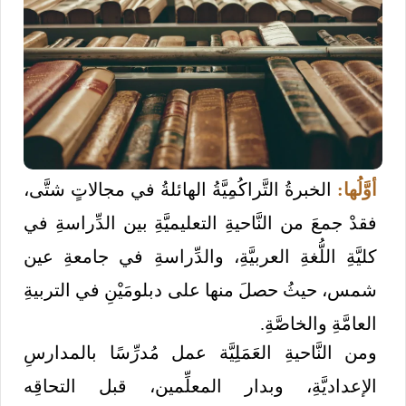
أوَّلُها:
الخبرةُ التَّراكُمِيَّةُ الهائلةُ في مجالاتٍ شتَّى،
فقدْ جمعَ من النَّاحيةِ التعليميَّةِ بين الدِّراسةِ في
كليَّةِ اللُّغةِ العربيَّةِ، والدِّراسةِ في جامعةِ عين
شمس، حيثُ حصلَ منها على دبلومَيْنِ في التربيةِ
العامَّةِ والخاصَّةِ.
ومن النَّاحيةِ العَمَلِيَّة عمل مُدرِّسًا بالمدارسِ
الإعداديَّةِ، وبدار المعلِّمين، قبل التحاقِه