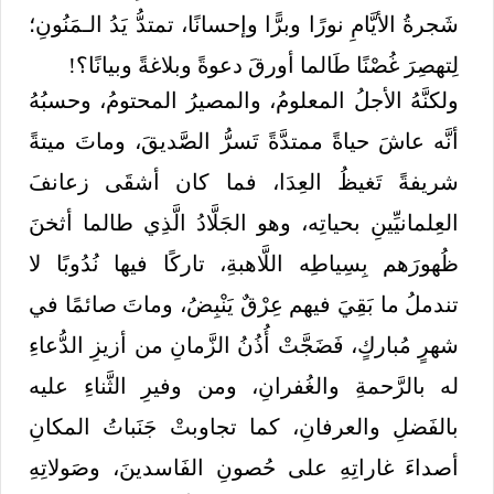
شَجرةُ الأيَّامِ نورًا وبرًّا وإحسانًا، تمتدُّ يَدُ الـمَنُونِ؛
لِتهصِرَ غُصْنًا طَالما أورقَ دعوةً وبلاغةً وبيانًا؟!
ولكنَّهُ الأجلُ المعلومُ، والمصيرُ المحتومُ، وحسبُهُ
أنَّه عاشَ حياةً ممتدَّةً تَسرُّ الصَّديقَ، وماتَ ميتةً
شريفةً تَغيظُ العِدَا، فما كان أشقَى زعانفَ
العِلمانيِّينِ بحياتِه، وهو الجَلَّادُ الَّذِي طالما أثخنَ
ظُهورَهم بِسِياطِه اللَّاهبةِ، تاركًا فيها نُدُوبًا لا
تندملُ ما بَقِيَ فيهم عِرْقٌ يَنْبِضُ، وماتَ صائمًا في
شهرٍ مُباركٍ، فَضَجَّتْ أُذُنُ الزَّمانِ من أزيزِ الدُّعاءِ
له بالرَّحمةِ والغُفرانِ، ومن وفيرِ الثَّناءِ عليه
بالفَضلِ والعرفانِ، كما تجاوبتْ جَنَباتُ المكانِ
أصداءَ غاراتِهِ على حُصونِ الفَاسدينَ، وصَولاتِهِ