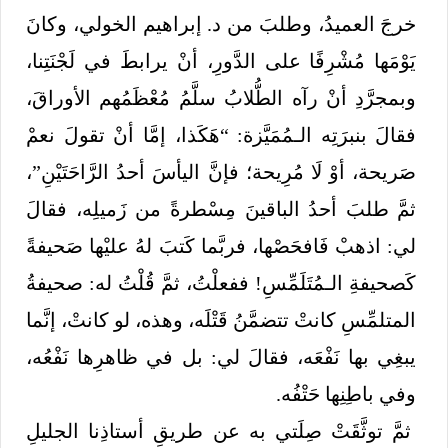
خرجَ العميدُ، وطلبَ من د. إبراهيم الخولي، وكانَ
يَوْمَها مُشْرِفًا على الدَّورِ، أنْ يرابطَ في لَجْنَتِنا،
وبمجرَّدِ أنْ رآه الطُّلابُ سلَّمُ مُعْظَمُهم الأوراقَ،
فقالَ بنبرَتِه الـمُمَيَّزة: “هَكَذا، إمَّا أنْ تقولَ نعمْ
صَريحة، أوْ لَا مُرِيحة؛ فإنَّ اليأسَ أحدُ الرَّاحَتَيْنِ”،
ثمَّ طلبَ أحدُ الباقينَ مِسْطرةً من زَميلِه، فقالَ
لي: اذهبْ فَافحَصْها، فربَّما كَتبَ لهُ عليْها صَحيفةً
كَصحيفةِ الـمُتَلَمِّسِ! ففعلْتُ، ثمَّ قُلْتُ له: صحيفةُ
المتلمِّسِ كانتْ تتضمَّنُ قَتْلَه، وهذه، لو كانتْ، إنَّما
يبغِي بها نَفْعَه، فقالَ لي: بل في ظاهرِها نَفْعُه،
وفي باطِنِها حَتْفُه.
ثمَّ توثَّقَتْ صِلَتي به عن طريقِ أستاذِنا الجليلِ