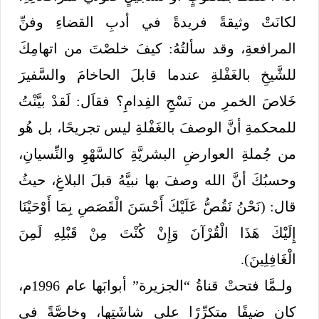
لكانَتْ وثيقةً فريدةً في أدبِ القضاءِ وفنِّ
المرافعةِ، وقد سألتُهُ: كيفَ خلصْتَ من اتهامِكَ
للشَّيخِ بالغَفْلةِ عندما قابلَ الحاخامَ والسَّفيرَ
خَلاصَ الخمرِ من نَسْجِ الفِدامِ؟ فقاَل: لَقدْ بيَّنْتُ
للمحكمةِ أنَّ الوصفَ بالغَفْلةِ ليس تجريحًا، بل هُو
من جُملةِ العوارضِ البشريَّةِ كالسَّهْوِ والنِّسيانِ،
وحسبُكَ أنَّ الله وصفَ بها نبيَّهُ قبلَ البلاغِ، حيثُ
قال: (نَحْنُ نَقُصُّ عَلَيْكَ أَحْسَنَ الْقَصَصِ بِمَا أَوْحَيْنَا
إِلَيْكَ هَذَا الْقُرْآنَ وَإِنْ كُنْتَ مِنْ قَبْلِهِ ‌لَمِنَ
‌الْغَافِلِينَ).
ولـمَّا فتحتْ قناةُ “الجزيرة” أبوابَها عام 1996م،
كان ضيفًا متكرِّرًا على شاشَتِها، وخاصَّةً في