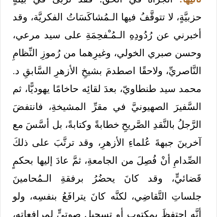
حزبيَّةٍ، لا تتوقَّفُ فيها الـمُشاكَسَاتُ الفكريَّة، وقد
أخبرني عن رُدُودِهِ الـمُـْفحِمَةِ على سيد مرعي،
وحسن صبري الخولي، وغيرِهما من رُموزِ النِّظامِ
النَّاصريِّ، ولاحقًا اصطدمَ بشيخِ الأزهرِ السَّابقِ د.
محمد سيد طنطاويّ، بعدَ لقائِه حاخامًا يهوديًّا، ثم
السَّفيرَ الصهيونيَّ في مقرِّ المشيخةِ، فانتفضَ
الرَّجلُ بالنَّقدِ الصَّريحِ خطابةً وكتابةً، بل أسَّسَ مع
آخرينَ جبهةَ عُلماءِ الأزهرِ، وقد ترتَّبَ على ذلكَ
الصِّدامِ أنْ فُصِلَ من الجامعةِ، ثمَّ عادَ إليها بحكمٍ
قَضائيٍّ، وقد كانَ يحضُرُ برفقةِ الـمُحامينَ
جلساتِ التَّقاضِي، لكنَّه كانَ يترافَعُ بنفسِه، ولو
أنَّه احتفظَ بمكتوبٍ أو تسجيلٍ صوتيٍّ لمرافعاتِهِ،