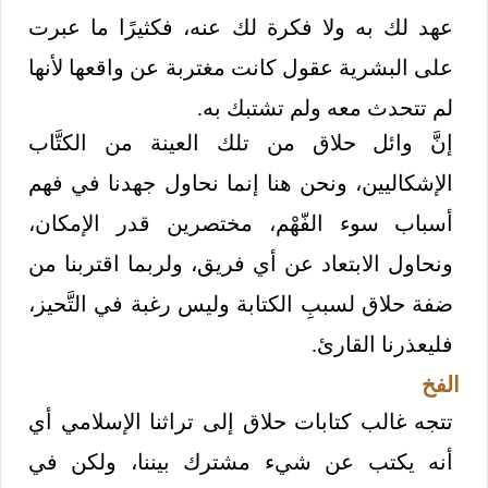
عهد لك به ولا فكرة لك عنه، فكثيرًا ما عبرت
على البشرية عقول كانت مغتربة عن واقعها لأنها
لم تتحدث معه ولم تشتبك به.
إنَّ وائل حلاق من تلك العينة من الكتَّاب
الإشكاليين، ونحن هنا إنما نحاول جهدنا في فهم
أسباب سوء الفّهْم، مختصرين قدر الإمكان،
ونحاول الابتعاد عن أي فريق، ولربما اقتربنا من
ضفة حلاق لسببِ الكتابة وليس رغبة في التَّحيز،
فليعذرنا القارئ.
الفخ
تتجه غالب كتابات حلاق إلى تراثنا الإسلامي أي
أنه يكتب عن شيء مشترك بيننا، ولكن في