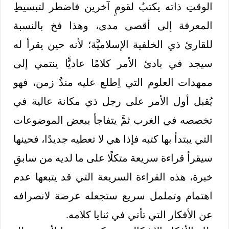
الوقتِ ذاته يكتبُ لقومٍ آخرين فاضطر لتبسيطِ
المعرفة إلى أقصى مدى، وهذا فخ بالنسبة
للقارئ ذي الخلفية الإسلاميَّة؛ لأنه حين يقرأ له
سيجد في بادئ الأمر كلامًا عاديًّا ينتمي إلى
ممهدات العلوم التي اِطلع عليه منذُ زمن، فهو
يُقبل أول الأمر على رجل ذي مكانة عالية في
تخصصه في الغرب ثمَّ يتفاجأ ببعض الموضوعات
التي يبتدأ بها كتبه فإذا هي لا تعطيه جديدًا، فحينها
سيقرأ قراءة سريعة متكلًا على ما لديه من سابقِ
خبرة، هذه القراءة السريعة التي قد يتبعها عدم
اهتمام وتململ سريع ستجعله عرضة لانصرافه
عن الأفكار التي تأتي في ثنايا كلامه.