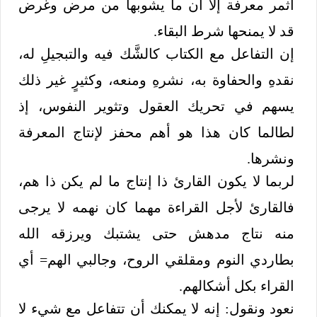
أثمر معرفة إلا أن ما يشوبها من مرض وغرض
قد لا يمنحها شرط البقاء.
إن التفاعل مع الكتاب كالشَّك فيه والتبجيلِ له،
نقدهِ والحفاوة به، نشرهِ ومنعه، وكثيرٍ غير ذلك
يسهم في تحريك العقول وتثوير النفوس، إذ
لطالما كان هذا هو أهم محفز لإنتاج المعرفة
ونشرها.
لربما لا يكون القارئ ذا إنتاج ما لم يكن ذا هم،
فالقارئ لأجل القراءة مهما كان نهمه لا يرجى
منه نتاج مدهش حتى يشتبك ويرزقه الله
بطاردي النوم ومقلقي الروح، وجالبي الهم= أي
القراء بكل أشكالهم.
نعود ونقول: إنه لا يمكنك أن تتفاعل مع شيء لا