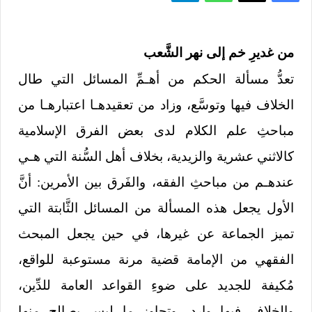
من غديرِ خم إلى نهر الشَّعب
تعدُّ مسألة الحكم من أهـمِّ المسائل التي طال
الخلاف فيها وتوسَّع، وزاد من تعقيدهـا اعتبارهـا من
مباحثِ علم الكلام لدى بعض الفرق الإسلامية
كالاثني عشرية والزيدية، بخلاف أهل السُّنة التي هـي
عندهـم من مباحثِ الفقه، والفَرق بين الأمرين: أنَّ
الأول يجعل هذه المسألة من المسائل الثَّابتة التي
تميز الجماعة عن غيرها، في حين يجعل المبحث
الفقهي من الإمامة قضية مرنة مستوعبة للواقع،
مُكيفة للجديد على ضوءِ القواعد العامة للدِّين،
والخلاف فيها وارد، وتجاوز ما ليس بصالحٍ منها