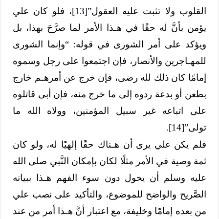
القلوب ولا تثبت عليه العقول”
[13]
، فلو كان علي
يؤمن بأنَّ له حقًا في هـذا الأمر لما صرَّحَ بهذا، بل
ويؤكد على أمر الشورى في قوله: “وإنما الشورى
للمهـاجرين والأنصار، فإن اجتمعوا على رجل وسموه
إمامًا كان ذلك لله رضى، فإن خرج عن أمرهـم خارج
بطعن أو بدعة ردوه إلى ما خرج منه، فإن أبى قاتلوه
على اتباعه غير سبيل المؤمنين، وولاه الله ما
تولى”
[14]
.
فلم يكن علي يرى أن هـناك حقًا إلهيًا له، ولو كان
ثمة وصية في الأمر مثلًا لكان بإمكان النَّبي صلى الله
عليه وسلم أن يحول دون سوء الفهم هـذا ببيانه
الصَّريح والواضح للموضوع، والتأكيد على نصب علي
من بعده إمامًا وخليفة، مع اعتبار أنَّ هـذا أمر من عند