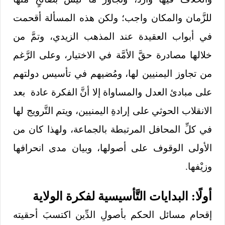
للزَّمان والمكان واجب؛ ولكن هذه المسألة أقحمت
في أبواب العقيدة عند المذهب الزيدي، وتمَّ من
خلالها مصادرة حقَّ الأمَّة في الاختيار، وعلى الرَّغم
من تجاوز اليمنيين لها، ومُضيهم في تأسيس دولتهم
على مبادئ العدل والمساواة إلا أنَّ الفكرة عادة بعد
الانقلاب الحوثي على إرادةِ اليمنيين، ويتم التَّرويج لها
في كلِّ المحافل المرتبطة بالجماعة، ولهذا كان من
الأولى الوقوف على أصولها، وبيان مدى انحرافها
وزيْفها.
أولًا: البدايات التَّأسيسية لفكرة الولاية
إقحام مسائل الحكم بأصولِ الدِّين اكتسبَ أحقيته