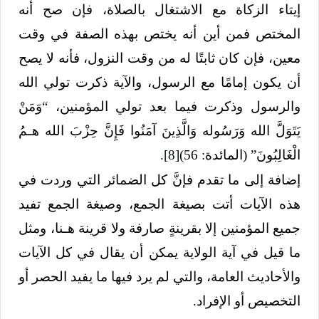
إيتاء الزكاة مع الاشتغال بالصلاة، فإن صح أنه
المختص فمن أين أنه يختص بهذه الصفة في وقت
معين، فإن كان ثابتًا له من وقت النزول، فأنه لا يصح
أن يكون إمامًا مع الرسول، والآية ذكرت تولي الله
والرسول وذكرت فيما بعد تولي المؤمنين، “وَمَنْ
يَتَوَلَّ الله وَرَسُوله وَالَّذِينَ آمَنُوا فَإِنَّ حِزْبَ الله هـمُ
الْغَالِبُونَ” (المائدة: 56)
[8]
.
إضافة إلى ما تقدم فإنَّ كل الضمائر التي وردت في
هذه الآيات أتت بصيغة الجمع، وصيغة الجمع تفيد
جميع المؤمنين إلا بقرينةٍ صارفة ولا قرينة هـنا، ومثل
ما قيل في آية الولاية يمكن أن يقال في كل الآيات
والأحاديث العامة، والتي لم يرد فيها ما يفيد الحصر أو
التخصيص أو الإفراد.