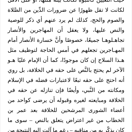
لكانت لا تقل ظهورًا عن ضرورات الدِّين من الصَّلاة
والصوم والحج، كذلك لم يرد عنهم أي ذكر للوصية
والنص عليها، ولا يعقل أن المهاجرين والأنصار
تجاهـلوهـا جميعًا، خصوصًا وأنَّ خسارة الأنصار أمام
المهـاجرين تجعلهم في أمس الحاجة لتوظيف مثل
هـذا السلاح إن كان موجودًا، كما أن الإمام عليًا هـو
الآخر لم يحتج بالنَّص على حقه في الخلافة، بل روي
أنه احتج على حقه تبعًا لاعتبارات فضله في الإسلام
ومكانته من النَّبي، وأيضًا فإن تنازله عن حقه في
الخلافة ومبايعته لغيره وقبوله أن يرضى كواحد من
أعضاء الشورى المرشحين للخلافة بعد عمر بن
الخطاب من غير اعتراض يتعلق بالنص – سوى ما
كان يذكّر به من مناقبه – رغم ما آلت إليه النتيجة من