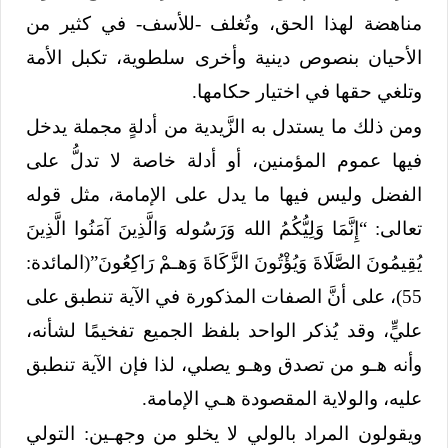
مناهضة لهذا الحق، وتُغلف -للأسف- في كثير من
الأحيان بنصوص دينية وأخرى سلطوية، تكبل الأمة
وتلغي حقها في اختيار حكامها.
ومن ذلك ما يستدل به الزَّيدية من أدلةٍ مجملة يدخل
فيها عموم المؤمنين، أو أدلة خاصة لا تدلُّ على
الفضل وليس فيها ما يدل على الإمامة، مثل قوله
تعالى: “إِنَّمَا وَلِيُّكُمُ الله وَرَسُوله وَالَّذِينَ آمَنُوا الَّذِينَ
يُقِيمُونَ الصَّلَاةَ وَيُؤْتُونَ الزَّكَاةَ وَهـمْ رَاكِعُونَ”(المائدة:
55)، على أنَّ الصفات المذكورة في الآية تنطبق على
عليٍّ، وقد يُذكر الواحد بلفظ الجميع تفخيمًا لشأنه،
وأنه هـو من تصدق وهـو يصلي، لذا فإن الآية تنطبق
عليه، والولاية المقصودة هـي الإمامة.
ويقولون المراد بالولي لا يخلو من وجهـين: التولي