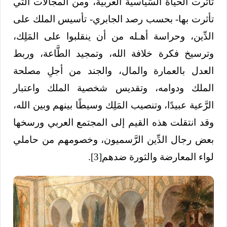
تأثرت الحياة السِّياسية العربية، ومن المجالات التي
تأثرت بها- بحسب رصد الجابري- تأسيس الملك على
الدِّين، وحراسة أهـله من أن ينقلبوا على المَلِك،
وترسيخ فكرة خلافة الله، وتمجيد الطَّاعة، وربط
العدل بالعمارة والمال، والجند من أجلِ مصلحة
الملك ودوامه، وتقديس شخصية الملك واعتبار
الرَّعية عبيدًا، وتنصيب المَلِك وسيطًا بينهم وبين الله،
وقد انتقلت هذه القيم إلى المجتمع العربي ورسخها
بعض رجال الدِّين الرَّسميون، وخصومهم من حاملي
لواء المعارضة والثورة ضدهم
[3]
.