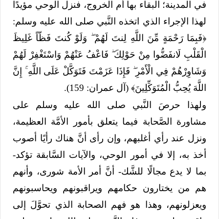
في المدينة؛ البقاء بها أم الخروج، فنزل الوحي مؤيدًا
لهذا الإجراء الذي اتخذه النَّبي صلى الله عليه وسلم:
﴿فَبِمَا رَحْمَةٍ مِّنَ اللَّهِ لِنتَ لَهُمْ ۖ وَلَوْ كُنتَ فَظّاً غَلِيظَ
الْقَلْبِ لَانفَضُّوا مِنْ حَوْلِكَ ۖ فَاعْفُ عَنْهُمْ وَاسْتَغْفِرْ لَهُمْ
وَشَاوِرْهُمْ فِي الْأَمْرِ ۖ فَإِذَا عَزَمْتَ فَتَوَكَّلْ عَلَى اللَّهِ ۚ إِنَّ
اللَّهَ يُحِبُّ الْمُتَوَكِّلِينَ﴾ (آل عمران: 159).
ولهذا حرصَ النَّبي صلى الله عليه وسلم على
مشاورة الصَّحابة فيما يتعلق بأمور الأمَّة العظيمة،
ونزل عند رأي أغلبهم، وإن رأى أنَّ هناك رأيًا أصوب
أخذ به، إلا في أمور الوحي، والآيات السَّابقة تؤكد-
بما لا يدع مجالًا للشَّك- أنَّ أمر الأمة شورى، وأنهم
هم من يختارون حكامهم ويراقبونهم ويحاسبونهم
ويعزلونهم، وهذا هو فهم الصحابة الذي تحوَّلَ إلى