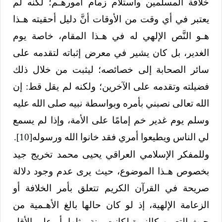
خلافة المسلمين واستلام زمام أمورهـم؛ لكنه لم
يعتبر في أي وقت من الأوقات أنَّ دليل أحقيته هـذا
هـو النَّص الإلهي له في هـذا المقام، خاصة يوم
الغدير، بل كان يشير في معرض إثباته لتقدمه على
سائر الصحابة إلى خصائصه؛ ليثبت من خلال ذلك
فضيلته وتقدمه على الآخرين؛ ولكنه لم يقل قط: إن
الله تعالى نصبني بأمره وبواسطة نبيه صلى الله عليه
وسلم يوم غدير خم إمامًا على الأمة، وإذا لم يسمع
لي الناس ويطيعوا أمري فقد خانوا الله ورسوله
[10]
.
وللمفكر الإسلامي العراقي يحيى محمد تخريج جيد
بخصوص هـذا الموضوع، حيث يرى عدم وجود دلالة
صريحة في القرآن الكريم تتعلق بأمر الخلافة أو
الزعامة الإلهية، إذ لو كان حالها بالغ الأهـمية من
حيث التعيين كالنبوة لكانت بينة مثلها، أو على الأقل