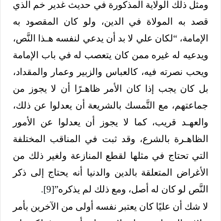
ومثل ذلك الولاية المذكورة في حديث غدير خم الذي
قصد به المولاة في الدين، ولو كان المقصود به
الإمامة، “لكان علي لا بد أن يدعي لنفسه هـذا النَّص،
ويدعيه له غيره ممن كان يتعصب له في باب الإمامة
ويحب نصرته فيه، كالعباس والزبير وعمار والمقداد،
بل كان يجب إذا كان الأمر ظاهـرًا أن لا يجوز من
جماعتهم، مع التَّمسك بالشريعة أن يعدلوا عن ذلك،
والعهـد قريب، كما لا يجوز أن يعدلوا عن الأمور
الظاهـرة بالشرع، وقد ثبت في المناقب المختلفة
التي تحتاج في مثلها لقطع المنازعة ولغير ذلك من
الأغراض المتعلقة بالدين والدنيا أنه يحتاج إلى ذكر
النَّص لو كان له أصل، ومع ذلك لم يذكره”
[9]
.
لا شك أن عليًا كان يعتبر نفسه أولى من الآخرين بأمر