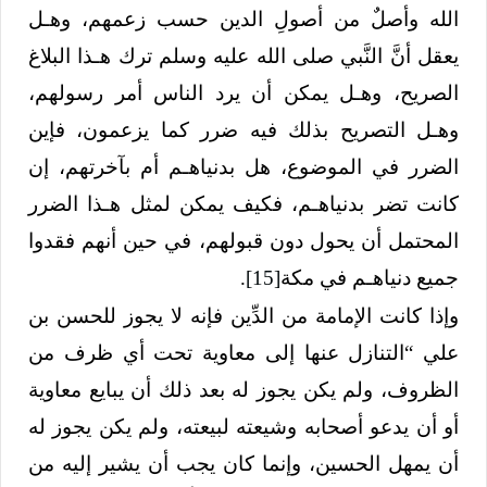
الله وأصلٌ من أصولِ الدين حسب زعمهم، وهـل
يعقل أنَّ النَّبي صلى الله عليه وسلم ترك هـذا البلاغ
الصريح، وهـل يمكن أن يرد الناس أمر رسولهم،
وهـل التصريح بذلك فيه ضرر كما يزعمون، فإين
الضرر في الموضوع، هل بدنياهـم أم بآخرتهم، إن
كانت تضر بدنياهـم، فكيف يمكن لمثل هـذا الضرر
المحتمل أن يحول دون قبولهم، في حين أنهم فقدوا
جميع دنياهـم في مكة
[15]
.
وإذا كانت الإمامة من الدِّين فإنه لا يجوز للحسن بن
علي “التنازل عنها إلى معاوية تحت أي ظرف من
الظروف، ولم يكن يجوز له بعد ذلك أن يبايع معاوية
أو أن يدعو أصحابه وشيعته لبيعته، ولم يكن يجوز له
أن يمهل الحسين، وإنما كان يجب أن يشير إليه من