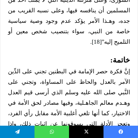
المسلمين أن ينافسه فيها، وعلى نسبه القريب من
جده، وهـذا الأمر يؤكد عدم وجود وصية سياسية
خاصة من النبي، سواء بتنصيب شخص معين أو
التلميح إليه”
[18]
.
خاتمة:
إنَّ فكرة حصر الإمامة في البطنين تجني على الدِّين
الآمر بالعدل والحاظ على المساواة، وتجني على
النَّبي صلى الله عليه وسلم الذي أرسى قيم العدل
وهـدم معالم الجاهـلية، وفيها مصادر لحق الأمة في
الاختيار، كما أنها تلغي أغلبية الأمة مقابل رأي الفرد،
وتعجز الأدلة التي يسوقونها عن إثبات ذلك، وإذا
أعدناها للعقل فإنَّ العقل يغلب رأي الجماعة على