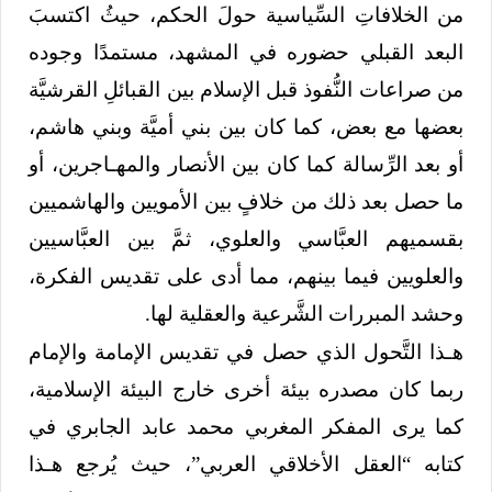
من الخلافاتِ السِّياسية حولَ الحكم، حيثُ اكتسبَ
البعد القبلي حضوره في المشهد، مستمدًا وجوده
من صراعات النُّفوذ قبل الإسلام بين القبائلِ القرشيَّة
بعضها مع بعض، كما كان بين بني أميَّة وبني هاشم،
أو بعد الرِّسالة كما كان بين الأنصار والمهـاجرين، أو
ما حصل بعد ذلك من خلافٍ بين الأمويين والهاشميين
بقسميهم العبَّاسي والعلوي، ثمَّ بين العبَّاسيين
والعلويين فيما بينهم، مما أدى على تقديس الفكرة،
وحشد المبررات الشَّرعية والعقلية لها.
هـذا التَّحول الذي حصل في تقديس الإمامة والإمام
ربما كان مصدره بيئة أخرى خارج البيئة الإسلامية،
كما يرى المفكر المغربي محمد عابد الجابري في
كتابه “العقل الأخلاقي العربي”، حيث يُرجع هـذا