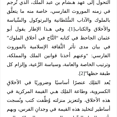
التحول إلى عهد هـشام بن عبد الملك، الذي تُرجم
في زمنه الموروث الفارسي، خاصة منه ما يتعلَّق
بالملوك والآداب السُّلطانية والبرتوكول والسِّياسة
والأخلاق والكتاب
[1]
، وفي هـذا الإطار يقول أبو
عثمان الجاحظ في كتابه “التَّاج في أخلاق الملوك”
في بيان مدى تأثر الثَّقافة الإسلامية بالموروث
الفارسي: “وعنهم أخذنا قوانين الملك والمملكة،
وترتيب الخاصة والعامة، وسياسة الرَّعية، وإلزام كل
طبقة حظها”
[2]
.
يُعد المَلِك عنصرًا أساسيًا وضروريًا في الأخلاقِ
الكسروية، وطاعة المَلِك هـي القيمة المركزية في
هذه الأخلاق، ولتعزيز منزلته وُظِّفت كتب ونُسجت
أساطير لتخليد هذه القيمة في وجدانِ الفرس، وبهم