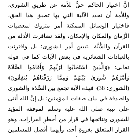
إنَّ اختيار الحاكم حقٌّ للأمة عن طريقِ الشورى،
وللأمة أن تحدد الآلية التي بها تطبق هذا الحق،
فاختيار الوسائل الممكنة أمر متروك لمعطيات
الزَّمان والمكان والإمكان، ولقد تضافرت الأدلة من
القرآن والسُّنَّة لتبيين أمر الشورى؛ بل واقترنت
بالعبادات الشعائرية في بعض الآيات كما في قوله
تعالى: ﴿وَالَّذِينَ اسْتَجَابُوا لِرَبِّهِمْ وَأَقَامُوا الصَّلَاةَ
وَأَمْرُهُمْ شُورَىٰ بَيْنَهُمْ وَمِمَّا رَزَقْنَاهُمْ يُنفِقُونَ﴾
(الشورى: 38)، فهذه الآية تجمع بين الصَّلاة والشورى
والصدقة في بيان صفات المؤمنين؛ بل إنَّ الله أثنى
على نبيه صلى الله عليه وسلم لموقفه المؤيد
للشورى ونتائجها في قرار من أخطرِ القرارات، وهو
القرار المتعلق بغزوةِ أحد، وأيهما أفضل للمسلمين