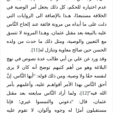
عدم اختياره للحكم، كل ذلك يجعل أمر الوصية في
الخلافة مستبعدًا، هـذا بالإضافة الى الروايات التي
دلت على ما أبداه من مرونة فائقة عند إلحاح النَّاس
عليه بالبيعة بعد مقتل عثمان، وهـذا المرونة لا تتسق
مع التعيين والوصية، ومثل ذلك ما حدث من ولده
الحسن حين صالح معاوية وتنازل له
[11]
.
وقد ورد عن علي بن أبي طالب عدة نصوص في نهج
البلاغة وهو من أهم كتبهم توضح أنه كان لا يرى
لنفسه حقًا ولا وصية، ومن ذلك قوله: “أيها النَّاس، إنَّ
أحق النَّاس بهذا الأمر أقواهـم عليه، وأعلمهم بأمر
الله فيه”
[12]
، ولما أراد النَّاس مبايعته بعد مقتل
عثمان، قال: “دعوني والتمسوا غيري؛ فإنا
مستقبلون أمرًا له وجوه وألوان، لا تقوم عليه