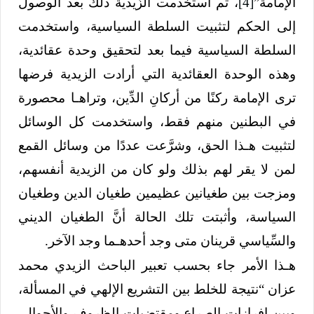
الإمامة”
[4]
، ثم استخدمت الزَّيدية ذلك بعد الوصول
إلى الحكم لتثبيت السلطة السياسية، واستخدمت
السلطة السياسية فيما بعد لتحقيق وحدة عقائدية،
وهذه الوحدة العقائدية التي أرادت الزيدية فرضها
ترى الإمامة ركنًا من أركانِ الدِّين، وتراهـا محصورة
في البطنين منهم فقط، واستخدمت كل الوسائل
لتثبيت هـذا الحق، وشرَّعت عددًا من وسائل القمع
لمن لا يقر لهم بذلك ولو كان من الزيدية أنفسهم،
ومزجت بين طغيانين عظيمين طغيان الدين وطغيان
السياسة، وأثبتت تلك الحالة أنَّ الطغيان الديني
والسِّياسي قرينان متى وجد أحدهـما وجد الآخر.
هـذا الأمر جاء بحسب تعبير الباحث الزيدي محمد
عزان “نتيجة للخلط بين التشريع الإلهي في المسألة،
وبين إفرازات الصراع ومقتضيات الظروف والأحوال،