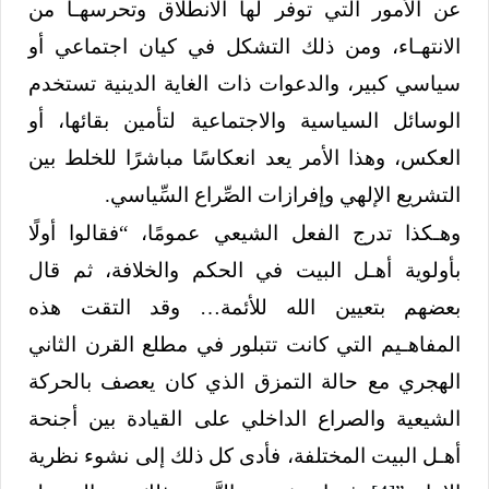
عن الأمور التي توفر لها الانطلاق وتحرسهـا من
الانتهـاء، ومن ذلك التشكل في كيان اجتماعي أو
سياسي كبير، والدعوات ذات الغاية الدينية تستخدم
الوسائل السياسية والاجتماعية لتأمين بقائها، أو
العكس، وهذا الأمر يعد انعكاسًا مباشرًا للخلط بين
التشريع الإلهي وإفرازات الصِّراع السِّياسي.
وهـكذا تدرج الفعل الشيعي عمومًا، “فقالوا أولًا
بأولوية أهـل البيت في الحكم والخلافة، ثم قال
بعضهم بتعيين الله للأئمة… وقد التقت هذه
المفاهـيم التي كانت تتبلور في مطلع القرن الثاني
الهجري مع حالة التمزق الذي كان يعصف بالحركة
الشيعية والصراع الداخلي على القيادة بين أجنحة
أهـل البيت المختلفة، فأدى كل ذلك إلى نشوء نظرية