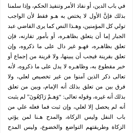
في باب الدين، أو نفاذ الأمر وتنفيذ الحكم، وإذا سلمنا
بذلك فإنَّ الأول لا يختص به هـو فقط لأن الواجب
تولي كل المؤمنين، وهـذا النص كما يرى القاضي عبد
الجبار إما أن يتعلق بظاهـره، أو بأمور تقارنه، فإن
تعلق بظاهـره، فهـو غير دال على ما ذكروه، وإن
تعلق بقرينة فيجب أن يبينها، ولا قرينة من إجماع أو
خبر مقطوع به، وظاهـره لا يدل على ما ذكروه، لأنه
تعالى ذكر الذين آمنوا من غير تخصيص لعلي، ولا
فرق بين من تعلق بذلك أنه الإمام، وبين من تعلق
بذلك أنه غيره، وقوله تعالى: “وَهـمْ رَاكِعُونَ” لم يثبت
أنه لم يحصل إلا لعلي، وإن ثبت فما فعله علي من
باب النفل وليس الزكاة، والمدح هـنا لمن يؤتي
الزكاة وطريقتهم التواضع والخضوع، وليس المدح