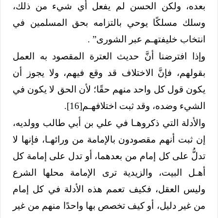
بعده، ولكن الحسن لم يفعل أي شيء من ذلك،
وسلك مسلكًا يوحي بالتزامه بحق المسلمين في
انتخاب خليفتهـم عبر الشورى” .
وإذا افترضنا أنَّ حديث العترة المقصود به العمل
بقولهم، فإنَّ الاختلاف قد وقع فيهم، ولا يجوز أن
يكون قول كل واحد منهم حقًا؛ لأن الحق لا يكون في
الشيء وضده، وقد ثبت اختلافهـم
[16]
.
والأدلة التي ذكروهـا في علي بن أبي طالب وولديه،
إن ثبت أنهم مقصودون بالإمامة من ورائهـا، فإنها لا
تدلُّ على كل إمام من بعدهما، أو تدل على إمامة كل
أهـل البيت، والزيدية ترى الإمامة محلها الشرع
وليس العقل، فكيف تعمم هذه الأدلة في كل إمام
من غير دليل، أو كيف تخصص بها واحدًا منهم من غير