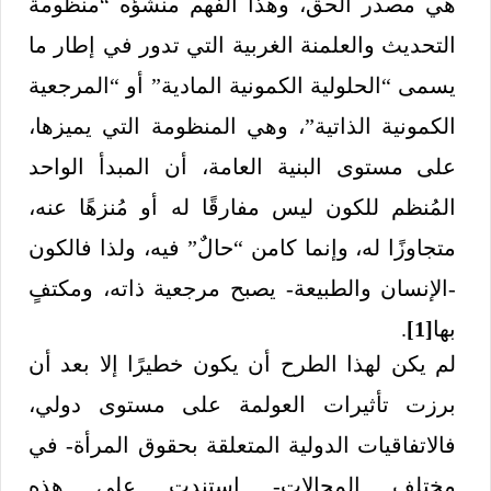
هي مصدر الحق، وهذا الفهم منشؤه “منظومة
التحديث والعلمنة الغربية التي تدور في إطار ما
يسمى “الحلولية الكمونية المادية” أو “المرجعية
الكمونية الذاتية”، وهي المنظومة التي يميزها،
على مستوى البنية العامة، أن المبدأ الواحد
المُنظم للكون ليس مفارقًا له أو مُنزهًا عنه،
متجاوزًا له، وإنما كامن “حالٌ” فيه، ولذا فالكون
-الإنسان والطبيعة- يصبح مرجعية ذاته، ومكتفٍ
بها
[1]
.
لم يكن لهذا الطرح أن يكون خطيرًا إلا بعد أن
برزت تأثيرات العولمة على مستوى دولي،
فالاتفاقيات الدولية المتعلقة بحقوق المرأة- في
مختلف المجالات- استندت على هذه