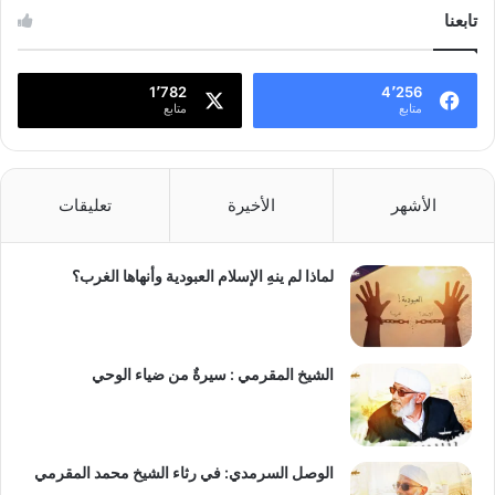
تابعنا
1٬782
4٬256
متابع
متابع
الأشهر
الأخيرة
تعليقات
لماذا لم ينهِ الإسلام العبودية وأنهاها الغرب؟
الشيخ المقرمي : سيرةٌ من ضياء الوحي
الوصل السرمدي: في رثاء الشيخ محمد المقرمي