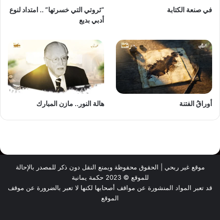
في صنعة الكتابة
“ثروتي التي خسرتها” .. امتداد لنوع
أدبي بديع
أوراقُ الفتنة
هالة النور.. مازن المبارك
موقع غير ربحي | الحقوق محفوظة ويمنع النقل دون ذكر للمصدر بالإحالة
للموقع © 2023 حكمة يمانية
قد تعبر المواد المنشورة عن مواقف أصحابها لكنها لا تعبر بالضرورة عن موقف
الموقع