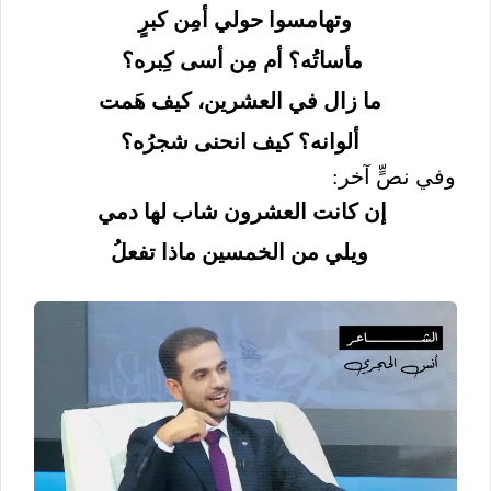
وتهامسوا حولي أمِن كبرٍ
مأساتُه؟ أم مِن أسى كِبره؟
ما زال في العشرين، كيف هَمت
ألوانه؟ كيف انحنى شجرُه؟
وفي نصٍّ آخر:
إن كانت العشرون شاب لها دمي
ويلي من الخمسين ماذا تفعلُ