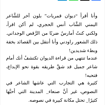
وأنا أقرأ “ديوان قمريات” بلون آخر للشَّاعر
اليمني الشَّاب أنس الحجري، لم أكن اقرأ،
ولكني كنتُ أمارسُ ضربًا من الرَّقص الوجداني.
ذلك الشعور راودني وأنا أنتقل بين القصائد بخفة
وبطء شديدين!
عندما تنتهي من قراءة الديوان تكتشفُ أنك أمام
شاعر جميل قد شقَّ طريقه بقوة نحو الإبداع،
فتحبه!
كثيرة هي التجارب التي عاشها الشاعر في
النصوص، غير أنَّ صنعاء_ المدينة التي أحبَّها
كثيرًا_ تحتل مكانة كبيرة في نصوصه.