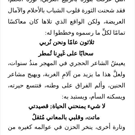
فقد شحنت الثورة قلوب الشباب بالأحلام والآمال
العريضة، ولكن الواقع الذي تلاها كان معاكسًا
تمامًا لكلِّ ما رسموه وخططوا له:
ثلاثون عامًا ونحن نُربي
سحابًا على غَيرِنا تُمطر
يعيشُ الشاعر الحجري في المهجر منذُ سنوات،
ولعلَّ هذا ما يزيد من آلامِ الغربة، ويهيج مشاعر
الحنين، وألم الفراق على وطنه، فتتسع حيرته،
ويسكنه السأم، ويستبد به:
لا شيء يمنحني الحياة; قصيدتي
ماتت، وقلبي بالمعاني مُثقلُ
وتارة أخرى، ينخر الحزن في عوالمه كغيره من