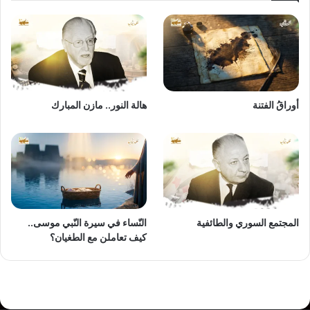
أوراقُ الفتنة
هالة النور.. مازن المبارك
المجتمع السوري والطائفية
النّساء في سيرة النّبي موسى..
كيف تعاملن مع الطغيان؟