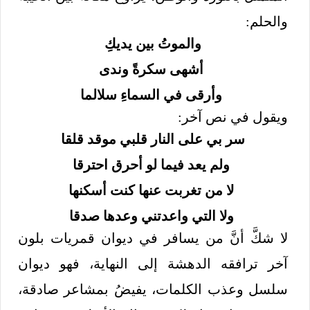
والحلم:
والموتُ بين يديكِ
أشهى سكرةً وندى
وأرقى في السماءِ سلالما
ويقول في نص آخر:
سر بي على النار قلبي موقد قلقا
ولم يعد فيما لو أحرق احترقا
لا من تغربت عنها كنت أسكنها
ولا التي واعدتني وعدها صدقا
لا شكَّ أنَّ من يسافر في ديوان قمريات بلون
آخر ترافقه الدهشة إلى النهاية، فهو ديوان
سلسل وعذب الكلمات، يفيضُ بمشاعر صادقة،