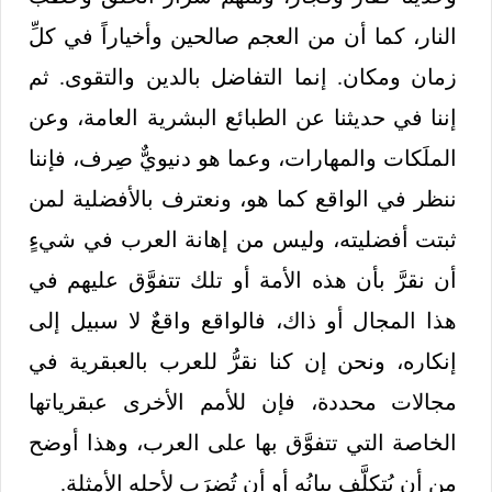
النار، كما أن من العجم صالحين وأخياراً في كلِّ
زمان ومكان. إنما التفاضل بالدين والتقوى. ثم
إننا في حديثنا عن الطبائع البشرية العامة، وعن
الملَكات والمهارات، وعما هو دنيويٌّ صِرف، فإننا
ننظر في الواقع كما هو، ونعترف بالأفضلية لمن
ثبتت أفضليته، وليس من إهانة العرب في شيءٍ
أن نقرَّ بأن هذه الأمة أو تلك تتفوَّق عليهم في
هذا المجال أو ذاك، فالواقع واقعٌ لا سبيل إلى
إنكاره، ونحن إن كنا نقرُّ للعرب بالعبقرية في
مجالات محددة، فإن للأمم الأخرى عبقرياتها
الخاصة التي تتفوَّق بها على العرب، وهذا أوضح
من أن يُتكلَّف بيانُه أو أن تُضرَب لأجله الأمثلة.