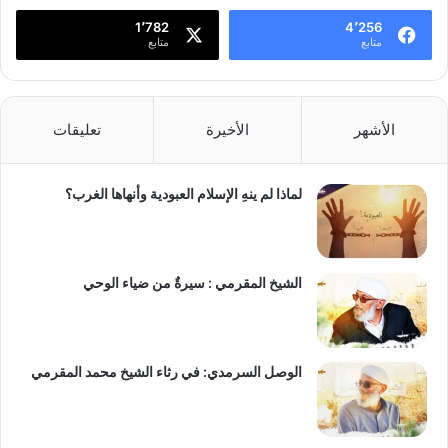
1٬782
4٬256
متابع
متابع
الأشهر
الأخيرة
تعليقات
لماذا لم ينهِ الإسلام العبودية وأنهاها الغرب؟
الشيخ المقرمي : سيرةٌ من ضياء الوحي
الوصل السرمدي: في رثاء الشيخ محمد المقرمي