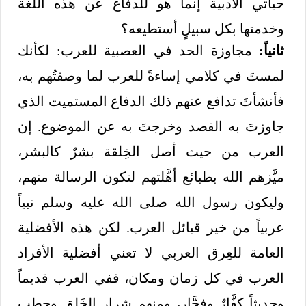
حياتي الأدبية إنما هو للدفاع عن هذه اللغة
وخدمتها بكل سبيلٍ أستطيعه؟
ثانياً:
مجاوزة الحد في العصبية للعرب: لكأنك
لمستَ في كلامي إساءةً للعرب لما وصفتُهم به،
فأنشأتَ تدافع عنهم ذلك الدفاع المستميت الذي
جاوزتَ به القصد وخرجتَ به عن الموضوع. إن
العرب من حيث أصل الخِلقة بشرٌ كالبشر،
ميَّزهم الله بطبائع أهَّلتهم لتكون الرسالة منهم،
وليكون رسول الله صلى الله عليه وسلم نبياً
عربياً من خير قبائل العرب. لكن هذه الأفضلية
العامة للعِرق العربي لا تعني أفضلية الأفراد
العرب في كل زمان ومكان، ففي العرب قديماً
وحديثاً كفَّارٌ وفجَّار، ومنهم شرار الخَلق وحطب