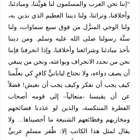
“إننا نحن العرب والمسلمون لنا هويَّتنا، ومبادئنا،
وأخلاقنا، وتراثنا، ولنا ديننا العظيم الذي ندين به،
ولنا الوحي المنزَّل من فوق سبع سماوات، ولنا
سنَّة رسولنا صلى الله عليه وسلم. ومن ديننا
نأخذ مبادئنا وشرائعنا وأخلاقنا، وإذا انحرفنا فإننا
نحن من نحدد الانحراف وبواعثه، ونحن من ينبغي
أن يصف دواءه، ولا نحتاج ليابانيٍّ كافرٍ كي يعلِّمنا
كيف يجب أن نفكر وكيف يجب أن نعيش! فضلاً
عن أن يقيسنا -متعالياً– إلى قومه أصحاب
الفطرة المنتكسة، والذين لو عدَدنا فضائحهم
ومخازيهم وفظائعهم الشنيعة ما أحصيناها… ولا
يقال لمثل هذا الكاتب إلا: ظُفر مسلمٍ عربيٍّ