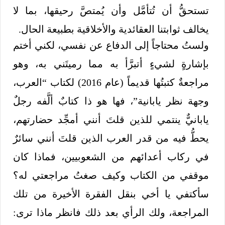
تستحقُّ أن تُتأمَّل وأن يُمتصَّ رحيقها، بما لا
يخالف ثوابتنا العقائدية والأخلاقية بطبيعة الحال.
ولستُ محتاجاً إلى الدفاع عن نفسي، لكني أختم
بإشارةٍ لشيءٍ أتبرَّأ به مما رميتَني به، وهو
مراجعةٌ كتبتُها قديماً (عام 2016) لكتاب “العرب،
وجهة نظر يابانية”، فها هو ذا كتابٌ ألَّفه رجلٌ
يابانيٌّ ينتمي للذين قلتَ أنني أمجِّد حضارتهم،
يحطُّ فيه من قدر العرب الذين قلتَ أنني سائرٌ
في ركاب أعدائهم من الشعوبيين، فماذا كان
موقفي من الكتاب وكيف صغتُ مراجعتي له؟
سأكتفي يا أخي بنقل الفقرة الأخيرة من تلك
المراجعة، ولك الرأي بعد ذلك فانظر ماذا ترى: