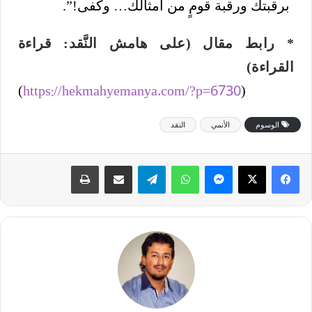
برقبتك ورقبة قومٍ من أمثالك… وكفى!”.
* رابط مقال (على هامش النَّقد: قراءة
القراءة)
(
https://hekmahyemanya.com/?p=6730
)
الوسوم
الأنمي
النقد