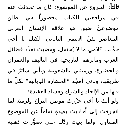
ثالثاً:
الخروج عن الموضوع: كان ما تحدثتُ عنه
في مراجعتي للكتاب محصوراً في نطاقٍ
موضوعيٍّ ضيقٍ هو علاقة الإنسان العربي
المعاصر بفنِّ الأنيمي الياباني، لكنك يا أخي
حمَّلت كلامي ما لا يُحتمل، ومضيتَ تعدِّد فضائل
العرب ومآثرهم التاريخية في التأليف والعمران
والحضارة، ورميتني بالشعوبية وبأني سائرٌ في
طريقها، وبأني أمجِّد “الحضارة اليابانية” بكلِّ ما
فيها من الإلحاد والشرك وفساد العقيدة!
ولو أنك يا أخي حرَّرتَ موطن النزاع ولزمتَه لما
انجرفتَ إلى أحاديث بعيدةٍ تماماً عن الموضوع
المتناوَل، ولما بنيتَ ردَّك على تصوُّرات ذهنية