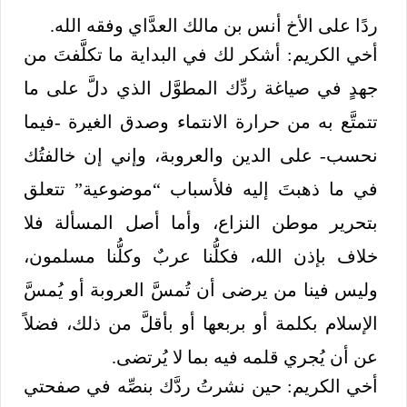
ردًا على الأخ أنس بن مالك العدَّاي وفقه الله.
أخي الكريم: أشكر لك في البداية ما تكلَّفتَ من
جهدٍ في صياغة ردِّك المطوَّل الذي دلَّ على ما
تتمتَّع به من حرارة الانتماء وصدق الغيرة -فيما
نحسب- على الدين والعروبة، وإني إن خالفتُك
في ما ذهبتَ إليه فلأسباب “موضوعية” تتعلق
بتحرير موطن النزاع، وأما أصل المسألة فلا
خلاف بإذن الله، فكلُّنا عربٌ وكلُّنا مسلمون،
وليس فينا من يرضى أن تُمسَّ العروبة أو يُمسَّ
الإسلام بكلمة أو بربعها أو بأقلَّ من ذلك، فضلاً
عن أن يُجري قلمه فيه بما لا يُرتضى.
أخي الكريم: حين نشرتُ ردَّك بنصِّه في صفحتي