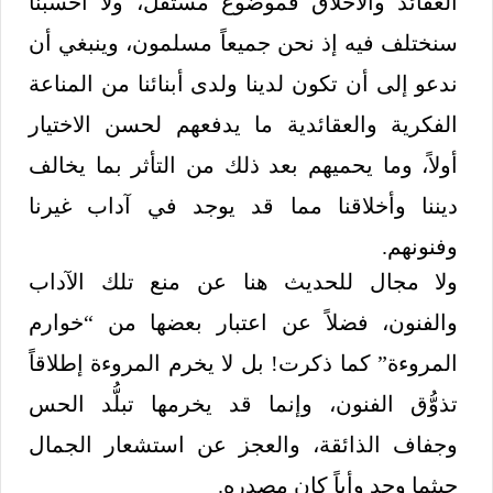
العقائد والأخلاق فموضوعٌ مستقل، ولا أحسبنا
سنختلف فيه إذ نحن جميعاً مسلمون، وينبغي أن
ندعو إلى أن تكون لدينا ولدى أبنائنا من المناعة
الفكرية والعقائدية ما يدفعهم لحسن الاختيار
أولاً، وما يحميهم بعد ذلك من التأثر بما يخالف
ديننا وأخلاقنا مما قد يوجد في آداب غيرنا
وفنونهم.
ولا مجال للحديث هنا عن منع تلك الآداب
والفنون، فضلاً عن اعتبار بعضها من “خوارم
المروءة” كما ذكرت! بل لا يخرم المروءة إطلاقاً
تذوُّق الفنون، وإنما قد يخرمها تبلُّد الحس
وجفاف الذائقة، والعجز عن استشعار الجمال
حيثما وجد وأياً كان مصدره.