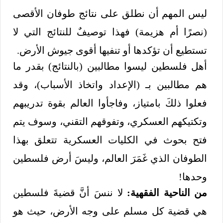
ليس المهم أن نطلق على نتائج طوفان الأقصى
(نصرًا أم هزيمة) فهذا توصيفٌ للنتائج التي لا
تستطيع أن تؤكدها أو تنفيها أقوى جيوش الأرض.
أهل فلسطين ليسوا مطالبين (بالنتائج) بقدر ما
هم مطالبين بـ (الإعداد واتخاذ الأسباب)، وقد
فعلوا ذلكَ بامتياز، وفاجأوا العالم بقوة تدريبهم
وتكتيكهم العسكري، وتفوقهم التقني، وسوف يتم
فتح بحوث في الكليات العسكرية تتعلق بهذا
الطوفان الذي غَمَرَ العالم، وليسَ أرض فلسطين
وحدها!
من الناحية الفقهية:
لا ننسَ أنَّ قضيةَ فلسطين
هي قضية كل مسلم على وجه الأرض، حيث هو