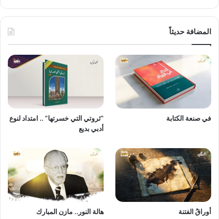
المضافة حديثاً
في صنعة الكتابة
“ثروتي التي خسرتها” .. امتداد لنوع
أدبي بديع
أوراقُ الفتنة
هالة النور.. مازن المبارك