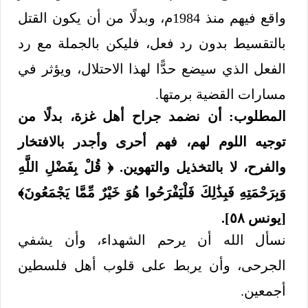
واقع فيهم منذ 1984م، وبدلًا من أن يكون القتل
بالتقسيط بدون رد فعل، فليكن بالجملة مع رد
الفعل الذي سيضع حدًّا لهذا الاحتلال، ويؤثر في
مسارات القضية برمتها.
المطلوب: أن نضمد جراح أهل غزة، بدلًا من
توجيه اللوم لهم، فهم أحرى وأجدر بالافتخار
والفرح، لا بالتخذيل والتهوين. ﴿ قُلْ بِفَضْلِ اللَّهِ
وَبِرَحْمَتِهِ فَبِذَٰلِكَ فَلْيَفْرَحُوا هُوَ خَيْرٌ مِّمَّا يَجْمَعُونَ﴾
[يونس ٥٨].
نسأل الله أن يرحم الشهداء، وأن يشفي
الجرحى، وأن يربط على قلوب أهل فلسطين
أجمعين.