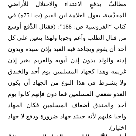
مطالبٌ بدفعِ الاعتداء والاحتلال للأراضي
المقدَّسة، يقول العلامة ابن القيم (ت 751ه) في
كتاب “الفروسية ص: 188”: (فقتال الدَّفع أوسع
من قتال الطلب وأعم وجوبا ولهذا يتعين على كل
أحد أن يقوم ويجاهد فيه العبد بإذن سيده وبدون
إذنه والولد بدون إذن أبويه والغريم بغير إذن
غريمه وهذا كجهاد المسلمين يوم أحد والخندق
ولا يشترط في هذا النوع من الجهاد أن يكون
العدو ضعفي المسلمين فما دون فإنهم كانوا يوم
أحد والخندق أضعاف المسلمين فكان الجهاد
واجبا عليهم لأنه حينئذ جهاد ضرورة ودفع لا جهاد
اختيار).