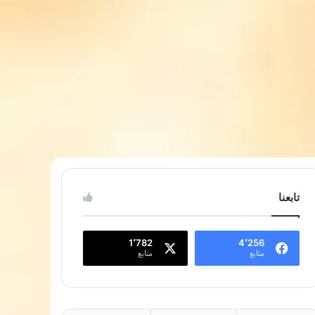
تابعنا
1٬782
4٬256
متابع
متابع