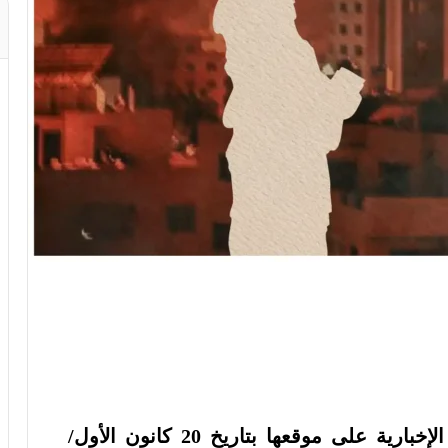
طُرِحَ هذا المقال في نشرة الصحفية الإخبارية على موقعها بتاريخ 20 كانون الأول/