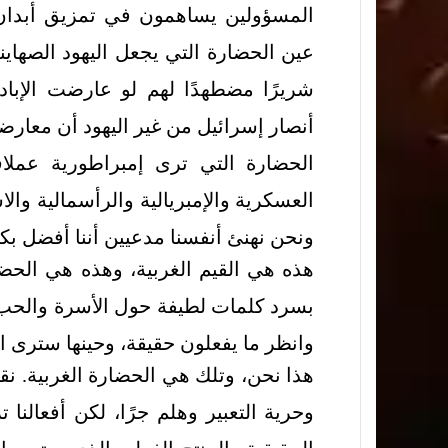
المسؤولين يساهمون في تمزيق أبدان ا
عين الحضارة التي يجعل اليهود الصهاي
شريرًا مضطهدًا لهم لو عارضت الإبادة
أنصار إسرائيل من غير اليهود أن معارضة
الحضارة التي ترى إمبراطورية عملاق
العسكرية والإمبريالية والرأسمالية والا
ونحن نهنئ أنفسنا مدعيين أننا أفضل بكث
هذه هي القيم الغربية، وهذه هي الحض
بسرد كلمات لطيفة حول الأسرة والحب و
وانظر ما يفعلون حقيقة، وحينها سترى الق
هذا نحن، وتلك هي الحضارة الغربية. نقول 
وحرية التعبير وهلم جرًا، لكن أفعالنا ت