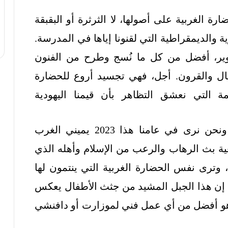
ة الغربية على أصولها، لا الثرثرة أو البقبقة
والديمقراطية التي لقنونا إياها في المدرسة.
وير، أفضل من كل ما نُسج وطرح من الفنون
جيال والقرون. أجل، فهي تجسيد أروع للحضارة
 التي نعشق التظاهر بأن قيمنا اليهودية
لقد كان الأمر أشباه بأضغاث الأحلام ونحن نرى في عامنا هذا 2023 يميني الغرب
غية بث الرهاب والرعب من الإسلام وأهله الذي
وترى نفس الحضارة الغربية التي ينتمون لها
إن هذا الجبل المشيد من جثث الأطفال يعكس
ل هو أفضل من أي عمل فني لموزارت أو دافنشي