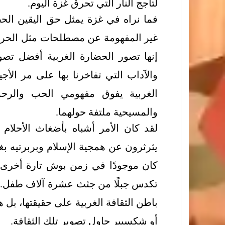
لتأجج النار التي تحرق غزة اليوم.
فما نراه في غزة يمثل حق اليقين الحضار
غير المفهومة عن مصطلحات مثل الحرية 
إنها تصور الحضارة الغربية أفضل تص
والآداب التي تفاخرنا بها على مر الأ
الغربية يفوق مفهومي الحب والرحمة
والمسيحية ملتفة حولهما.
يثرثرون عن همجية الإسلام وبربرتيه ب
كان موجودًا في زمن بوش تارة أخرى، 
تكدس جبلًا من جثث عشرة آلاف طفل. 
باطن الثقافة الغربية على حقيقتها، ب
أو شكسبير حاول تصوير تلك الثقافة.