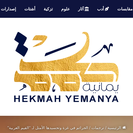
قابسات
أدب
آثار
علوم
تزكية
أشتات
إصدارات
الرئيسية
/
ترجمات
/
الجرائم في غزة وتجسيدها الأمثل لـ “القيم الغربية”