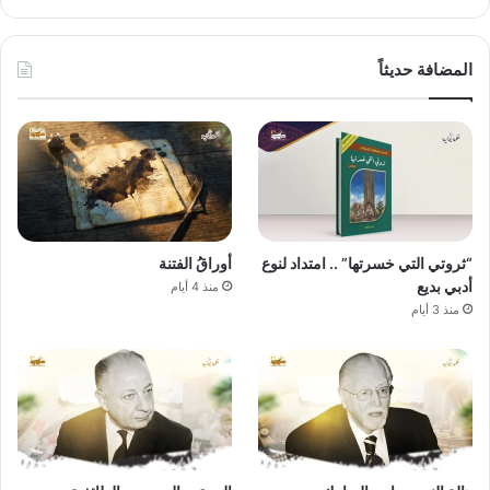
المضافة حديثاً
“ثروتي التي خسرتها” .. امتداد لنوع
أوراقُ الفتنة
أدبي بديع
منذ 4 أيام
منذ 3 أيام