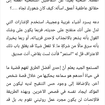
القصة. اسحبه بعيدًا عن التفاصيل السطحية المملة إلى
حقائق عاطفية أعمق, اسأله: كيف كان شعورك تجاه ….؟
دعه يسرد أشياء غريبة وعجيبة، استخدم الإشارات التي
تدل على أنك منفتح على حديثه، فربما يكون على وشك
القول بأنه يشعر بالانجذاب لإحدى قريباته، أو ربما يخبرك
بأنه سرق مالًا من شركةٍ ما. لا تفعل شيئًا قد يغلق باب ذلك
الاعتراف قل له “استمر” فأنت لست بقاض، أنت صديق.
المستمع الجيد يعلم أنَّ إحدى أفضل الطرق لفهم قضية ما
في حياة أحدهم هو سماعه يحكيها من خلال قصة شخص
آخر، بالإضافة إلى وجود حس التنقيح لديه ليكون من
المؤكد ايجاد نفسه في قصص الآخرين. وبهذه الطريقة
فالإنصات لن يكون مجرد عمل روتيني نقوم به، بل قد