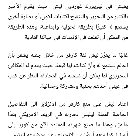
يعيش في نيويورك غوردون ليش. حيث يقوم الأخير
بالكثير من التحرير والتنقيح لكتابات الأول، أو بعبارة أخرى
يستمع له كثيرًا بطريقة تحولية وابداعية، وهذه الطريقة
من الممكن أن تعلمنا فنّ الإنصات في حياتنا العادية.
غالبًا ما يعزِّز ليش ثقة كارفر من خلال جعله يشعر بأنَّ
العالم يستمع له وأنَّ كتابته لها قيمة، حيث يقدم له المكافئ
التحريري لما يمكن أن نسميه في المحادثة النظر عن كثب
في عيني أحدهم بحنية ومشاركة وجدانية.
اعتاد ليش على منع كارفر من الانزلاق الى التفاصيل
الخاصة المملة، ليلبس تجاربه في الريف الامريكي بعدًا
عالميًا، وهذا ما صنع شهرته الممتدة الآن من كوريا إلى
ألمانيا. كما منعه أيضًا من الانحراف عن موضوعه الرئيسي