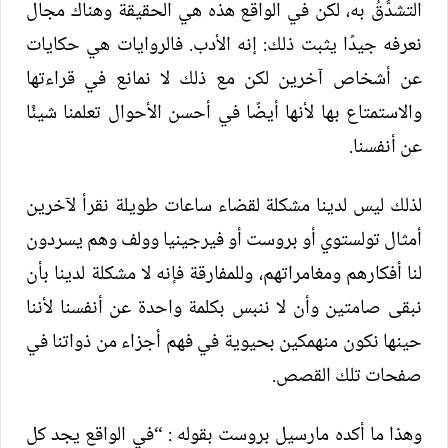
التشدُّقُ به، لكن في الواقع هذه هي الحقيقة وهناك مجال
نعرفه جيدًا يثبت ذلك: إنه الأدب. فالروايات هي حكايات
عن أشخاص آخرين لكن مع ذلك لا نمانع في قراءتها
والاستمتاع بها لأنها أيضًا في أحسن الأحوال تعلمنا شيئًا
عن أنفسنا.
لذلك ليس لدينا مشكلة لقضاء ساعات طويلة نقرأ لآخرين
أمثال تولستوي أو بروست أو فيرجينيا وولف وهم يسردون
لنا أفكارهم ومغامراتهم، وللمفارقة فإنه لا مشكلة لدينا بأن
نبقى صامتين وأن لا ننبس بكلمة واحدة عن أنفسنا لأننا
حينها نكون منهمكين بحيوية في فهم أجزاء من ذواتنا في
صفحات تلك القصص.
وهذا ما أكده مارسيل بروست بقوله : “في الواقع يجد كل