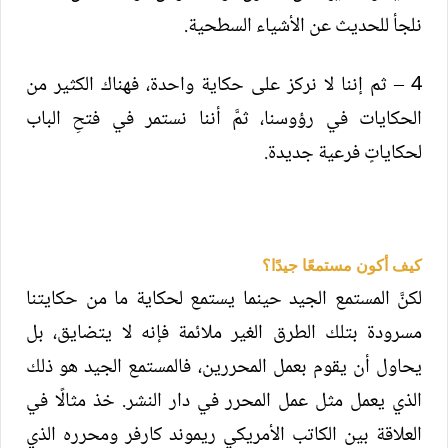
نلجأ للحديث عن الأشياء السطحية.
4 – ثم إننا لا نركز على حكاية واحدة، فهناك الكثير من
الحكايات في رؤوسنا، ثمَّ أننا نستمر في فتحِ الباب
لحكاياتٍ فرعية جديدة.
كيف أكون مستمعًا جيدًا؟
لكنَّ المستمع الجيد حينما يستمع لحكاية ما من حكايتنا
مسرودة بتلك الطرق الغير ملائمة فإنه لا يتضايق، بل
يحاول أن يقوم بعمل المحررين، فالمستمع الجيد هو ذلك
الذي يعمل مثل عمل المحرر في دار النشر. خذ مثالًا في
العلاقة بين الكاتب الأمريكي ريموند كارفر ومحرره الذي