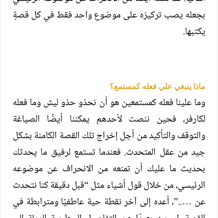
بجعله يصب تركيزه على موضوع واحد فقط في كل قصةٍ
يكتبها.
ماذا ينبغي علي فعله كمستمع؟
وما علينا فعله كمستمعين هو أن نحذو حذو ليش وما فعله
لكارفر، فحين ننصت لأحدهم يمكننا أيضًا الصياغة
والتوقف والتأكيد من أجل إخراج تلك القصة الكامنة بشكل
جيد من عقل المتحدث. فعندما تستمع لرفيق ما يحدثك
بحديث ما عليك أن تمنعه من الانحراف عن موضوعه
الرئيسي، من خلال قول أشياء مثل “قبل دقيقة كنا نتحدث
عن …..”، أعده إلى آخر نقطة حية عاطفيًا ومترابطة في