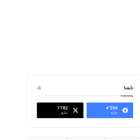
تابعنا
1٬782
4٬256
متابع
متابع