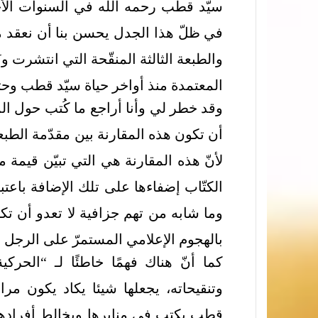
سيّد قطب رحمه الله في السنوات الأخ
في ظلّ هذا الجدل يحسن بنا أن نعقد مق
والطبعة الثالثة المنقّحة التي انتشرت
المعتمدة منذ أواخر حياة سيّد قطب وحتى
وقد خطر لي وأنا أراجع ما كُتب حول ال
أن تكون هذه المقارنة بين مقدّمة الطبعة 
لأنّ هذه المقارنة هي التي تبيّن قيم
الكتّاب إضفاءها على تلك الإضافة باعتبا
وما شابه من تهم جزافية لا تعدو أن تكو
بالهجوم الإعلامي المستمرّ على الرجل م
كما أنّ هناك فهمًا خاطئًا لـ “الحر
وتنقيحاته، يجعلها شيئا يكاد يكون مرا
قطب يكتب في منابرها ويخالط أفرادها 