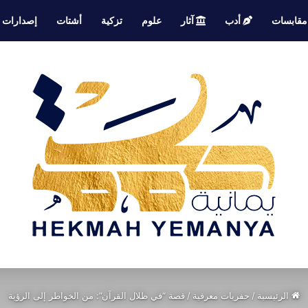
قابسات
أدب
آثار
علوم
تزكية
أشتات
إصدارات
الرئيسية
/
حفريات معرفية
/
قصة “في ظلال القرآن”: من الخواطر إلى الرؤية