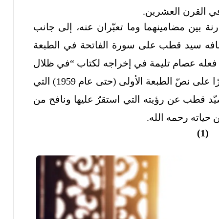
ي القرن العشرين.
نة بين مضامينهما وما تعبّران عنه، إلى جانب
افه سيد قطب على سورة الفاتحة في الطبعة
ما فعله عصام تليمة في إخراجه لكتاب “في ظلال
القرآن” عن دار جسور عام 2022 مقتصرًا على نصّ الطبعة الأولى (حتى عام 1959) التي
سيّد قطب عن رؤيته التي استقرّ عليها ونافح من
 حياته رحمه الله.
(1)