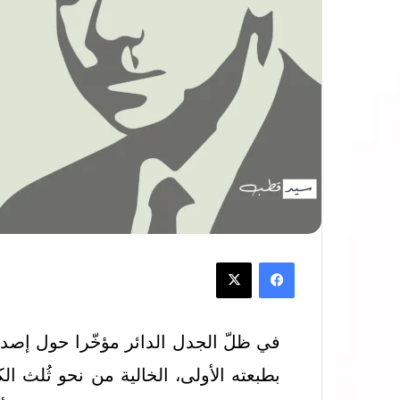
في ظلّ الجدل الدائر مؤخّرا حول إصد
بطبعته الأولى، الخالية من نحو ثُلث الك