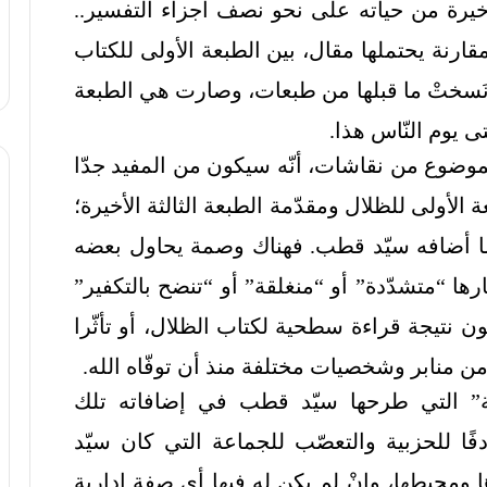
يرة من حياته على نحو نصف أجزاء التفسير..
ارنة يحتملها مقال، بين الطبعة الأولى للكتاب
 ونَسختْ ما قبلها من طبعات، وصارت هي الطبعة
 يوم النّاس هذا.
موضوع من نقاشات، أنّه سيكون من المفيد جدّا
الأولى للظلال ومقدّمة الطبعة الثالثة الأخيرة؛
ة ما أضافه سيّد قطب. فهناك وصمة يحاول بعضه
رها “متشدّدة” أو “منغلقة” أو “تنضح بالتكفير”
ن نتيجة قراءة سطحية لكتاب الظلال، أو تأثّرا
ن منابر وشخصيات مختلفة منذ أن توفّاه الله.
كية” التي طرحها سيّد قطب في إضافاته تلك
دفًا للحزبية والتعصّب للجماعة التي كان سيّد
ومحيطها، وإنْ لم يكن له فيها أي صفة إدارية