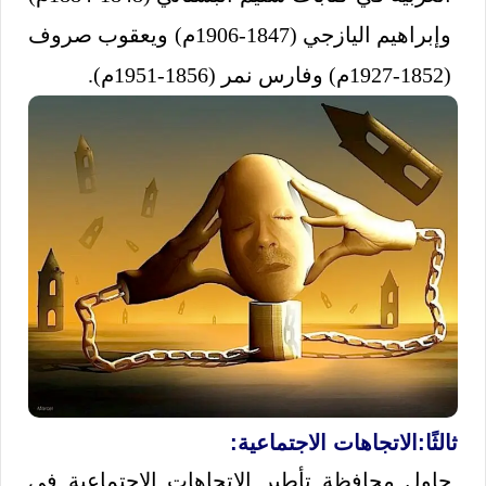
وإبراهيم اليازجي (1847-1906م) ويعقوب صروف
(1852-1927م) وفارس نمر (1856-1951م).
ثالثًا:
الاتجاهات الاجتماعية:
حاول محافظة تأطير الاتجاهات الاجتماعية في