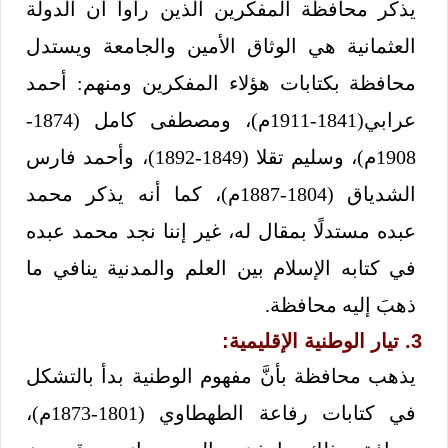
يذكر محافظة المفكرين الذين رأوا أن الدولة
العثمانية هي الوثاق الأمين والجامعة ويستدل
محافظة بكتابات هؤلاء المفكرين ومنهم: أحمد
عرابي(1841-1911م)، ومصطفى كامل (1874-
1908م)، وسليم تقلا (1849-1892)، وأحمد فارس
الشدياق (1804-1887م)، كما أنه يذكر محمد
عبده مستدلًا بمقال له، غير إننا نجد محمد عبده
في كتابه الإسلام بين العلم والمدنية ينافي ما
ذهبَ إليه محافظة.
3. تيار الوطنية الإقليمية:
يذهب محافظة بأنَّ مفهوم الوطنية بدأ بالتشكل
في كتابات رفاعة الطهطاوي (1801-1873م)،