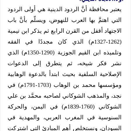
يعتبر محافظة أنَّ الردود الدينية هي أولى الردود
التي اهتمَّ بها العرب للنهوض، ويسلّم بأنَّ باب
الاجتهاد أقفل من القرن الرابع ثم يذكر ابن تيمية
(1262-1327م) الذي كان مجددًا في الفقه
وتلميذه ابن القيم الجوزية (1290-1350م) الذي
نشر فكر شيخه، ثم يتطرق إلى الدعوات
الإصلاحية السلفية بحيث ابتدأ بالدعوة الوهابية
ومؤسسها محمد بن الوهاب (1703-1791م) في
نجد، والمذهب الشوكاني لصاحبه محمَّد بن علي
الشوكاني (1760-1839م) في اليمن، والحركة
السنوسية في المغرب العربي، والمهدية في
السودان، ونستخلص أهم المبادئ التي اشتركت