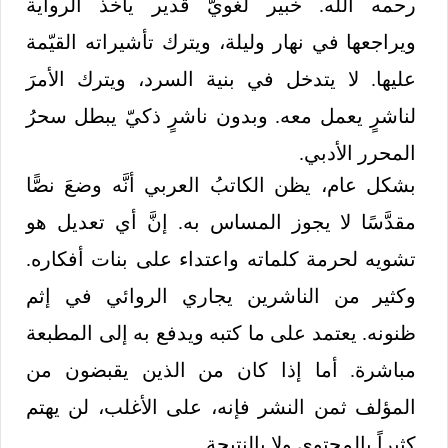
رحمه الله. خبير لغويّ قدير يأخذ الرواية
ويراجعها في نهار وليلة، ويترك تأشيراته القيّمة
عليها. لا يتدخل في بنية السرد، ويترك الأمرَ
لناشرٍ يعمل معه. وبدون ناشرٍ ذكيّ يبطل سحرُ
المحرر الأدبي.
بشكل عام، يظن الكاتبُ العربي أنَّه وضعَ نصًّا
مقدَّسًا لا يجوز المساس به. إنَّ أي تعديل هو
تشويه لحرمة كلماته واعتداء على بنات أفكاره.
وكثير من الناشرين يجاري الروائي في إثم
ظنونه. يعتمد على ما كتبه ويدفع به إلى المطبعة
مباشرة. أما إذا كان من الذين يقبضون من
المؤلف ثمن النشر فإنه، على الأغلب، لن يهتم
كثيراً بالمحتوى ولا بالنتيجة.