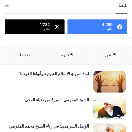
تابعنا
1٬782
4٬256
متابع
متابع
الأشهر
الأخيرة
تعليقات
لماذا لم ينهِ الإسلام العبودية وأنهاها الغرب؟
الشيخ المقرمي : سيرةٌ من ضياء الوحي
الوصل السرمدي: في رثاء الشيخ محمد المقرمي