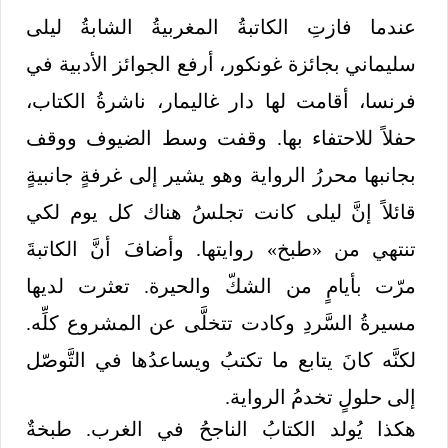
عندما فازتِ الكاتبةُ المغربيةُ الشابةُ ليلى
سليماني بجائزة غونكور، أرفع الجوائز الأدبية في
فرنسا، أقامت لها دار غاليمار، ناشرةُ الكتاب،
حفلاً للاحتفاء بها. وقفت وسط الضيوف ووقف
بجانبها محررُ الرواية وهو يشير إلى غرفةٍ جانبيةٍ
قائلاً إنَّ ليلى كانت تجلسُ هناك كل يوم لكي
تنتهي من «طبخ» روايتها. وأضافَ أنَّ الكاتبةَ
مرّت بأيامٍ من الشكّ والحيرة. تعثرت لديها
مسيرةُ السَّردِ وكادت تتخلَّى عن المشروع كلِّه.
لكنَّه كانَ يتابع ما تكتبُ ويساعدُها في التَّوصّل
إلى حلولٍ تخدمُ الرواية.
هكذا يُولد الكتابُ الناجحُ في الغرب. طبخةٌ