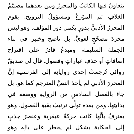
يتعاونُ فيها الكاتبُ والمحررُ ومن بعدهما مصمّمُ
الغلافِ ثم الموّزعُ ومسؤولُ الترويج. يقوم
المحررُ الأدبيُّ بدورٍ يكمل دور المؤلف. وهو ليس
مجردَ مصحّحٍ لغويٍّ، بل ناصح وخبير في بناء
الجملة السليمة، ومبدعٌ قادرٌ على اقتراح
إضافاتٍ أو حذفِ عباراتٍ وفصول. قال لي صديقٌ
روائي تُرجمتْ إحدى رواياتِه إلى الفرنسية إنَّ
المحررَ الأدبي لم يأخذ النصَّ المترجم كما هو، بل
جاءَ بالفصل السادسِ من الروايةِ ووضعه في
بدايتِها، ومن بعده تولَّى ترتيبَ بقيةِ الفصول. وهو
يعترفُ بأنَّها كانت حركةً عبقرية وعنصرَ جذبٍ
إلى الحكاية بشكل لم يخطر على بالِه وهو