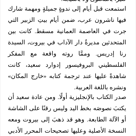
استمعت قبل أيام إلى ندوةٍ جميلةٍ ومهمة شارك
فيها ناشرون عرب، ضمن أيام بيتِ الزبير التي
جرت في العاصمة العمانية مسقط. كانت بين
المتحدثين مديرةُ دار الآداب في بيروت، السيدة
رنا إدريس. وممَّا روته واقعة مع المفكر
الفلسطيني البروفيسور إدوارد سعيد، كانت
شاهدةً عليها عند ترجمة كتابه «خارج المكان»
ونشره باللغة العربية.
صدر الكتاب بالإنجليزية أولًا. ومن عادة سعيد أن
يكتبَ نصوصَه بخط اليد وليس رقنًا على الشاشة
أو الآلة الطابعة. وهو قد ذهبَ إلى بيروت ومعه
النسخة الأصلية وعليها تصحيحات المحرر الأدبي