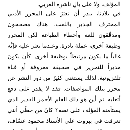
المؤلف، ولا على بالِ ناشرِه العربي.
في بلادنا، يندر أن نعثرَ على المحرر الأدبي
المحترف الجدير باللقب. هناك مصححون
ومدقّقون للغة وأخطاء الطباعة لكن المحرر
وظيفة أخرى، عملة نادرة. وعندما تعثر عليه فإنَّه
غالباً ما يكون مرتبطاً بوظيفة أخرى. كأن يكونَ
مديراً للتحرير في صحيفة معروفة أو قناة
تلفزيونية. لذلك يستغني كثيرٌ من دور النشر عن
محرر بتلك المواصفات. فقد لا يقدر على دفعِ
أتعابه. ثم أين هو ذلك القلم الأحمر القدير الذي
يستأمنه المؤلف على نصه؟ كانَ من حظّي أنني
تعرفت في بيروت على الأستاذ محمود عسّاف،