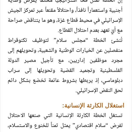
إن الخطة تمثل فخاً استراتيجياً محكماً يفرض وصاية
أجنبية واستعماراً نافذاً، واحتلالاً مقنعاً عبر تمركز الجيش
الإسرائيلي في محيط قطاع غزة، وهو ما يتناقض صراحة
مع أيّ تعهد بعدم احتلال القطاع.
تُنشئ الخطة “مجلس سلام” لتوظيف تكنوقراط
منفصلين عن الخيارات الوطنية والشعبية، وتحويلهم إلى
مجرد موظفين إداريين، مع تأجيل مصير الدولة
الفلسطينية وتجميد القضية وتحويلها إلى سراب
دبلوماسي، إذ يربطها بشروط عائمة تخضع بشكل دائم
لحق النقض الإسرائيلي.
استغلال الكارثة الإنسانية:
تستغل الخطة الكارثة الإنسانية التي صنعها الاحتلال
لفرض “سلام اقتصادي” يمثل ثمناً للخنوع والاستسلام،