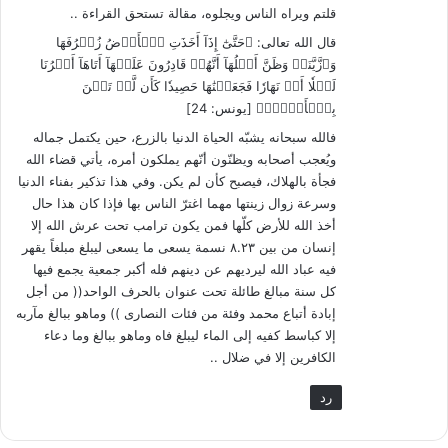
قلتم ويراه الناس ويجلوه، مقالة تستحق القراءة ..
قال الله تعالى: ﴿حَتَّىٰٓ إِذَآ أَخَذَتِ ٱلۡأَرۡضُ زُخۡرُفَهَا
وَٱزَّيَّنَتۡ وَظَنَّ أَهۡلُهَآ أَنَّهُمۡ قَادِرُونَ عَلَيۡهَآ أَتَاهَآ أَمۡرُنَا
لَيۡلٗا أَوۡ نَهَارٗا فَجَعَلۡنَٰهَا حَصِيدٗا كَأَن لَّمۡ تَغۡنَ
بِٱلۡأَمۡسِۚ﴾ [يونس: 24]
فالله سبحانه يشبّه الحياة الدنيا بالزرع، حين يكتمل جماله
ويُعجب أصحابه ويظنّون أنّهم يملكون أمره، يأتي قضاء الله
فجأة بالهلاك، فيصبح كأن لم يكن. وفي هذا تذكير بفناء الدنيا
وسرعة زوال زينتها مهما اغترّ الناس بها فإذا كان هذا حال
أخذ الله للأرض كلّها فمن يكون ترامب تحت عرش الله إلا
إنسان من بين ٨.٢٣ نسمة يسعى ما يسعى ليبلغ مبلغاً يقهر
فيه عباد الله ليرديهم عن دينهم فله أكبر جمعية يجمع فيها
كل سنة مبالغ طائلة تحت عنوان بالحرف الواحد(( من أجل
إبادة أتباع محمد وفئة من فئات النصارى )) وماهو ببالغ مآربه
إلا كباسط كفيه إلى الماء ليبلغ فاه وماهو ببالغ وما دعاء
الكافرين إلا في ضلال ..
رد