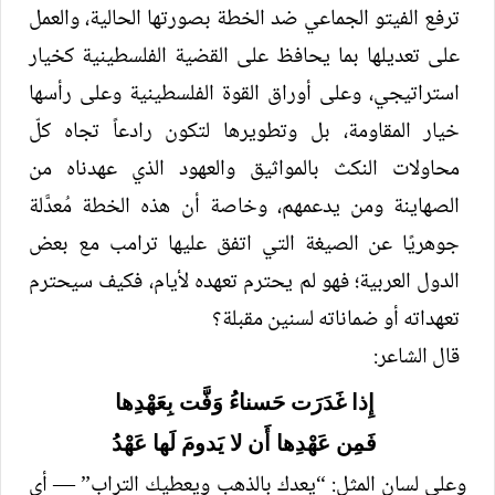
ترفع الفيتو الجماعي ضد الخطة بصورتها الحالية، والعمل
على تعديلها بما يحافظ على القضية الفلسطينية كخيار
استراتيجي، وعلى أوراق القوة الفلسطينية وعلى رأسها
خيار المقاومة، بل وتطويرها لتكون رادعاً تجاه كلّ
محاولات النكث بالمواثيق والعهود الذي عهدناه من
الصهاينة ومن يدعمهم، وخاصة أن هذه الخطة مُعدَّلة
جوهريًا عن الصيغة التي اتفق عليها ترامب مع بعض
الدول العربية؛ فهو لم يحترم تعهده لأيام، فكيف سيحترم
تعهداته أو ضماناته لسنين مقبلة؟
قال الشاعر:
إِذا غَدَرَت حَسناءُ وَفَّت بِعَهْدِها
فَمِن عَهْدِها أَن لا يَدومَ لَها عَهْدُ
وعلى لسان المثل: “يعدك بالذهب ويعطيك التراب” — أي