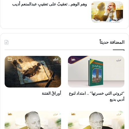
وهم الوهم.. تعقيبٌ على تعقيبِ عبدالمنعم أديب
المضافة حديثاً
“ثروتي التي خسرتها” .. امتداد لنوع
أوراقُ الفتنة
أدبي بديع