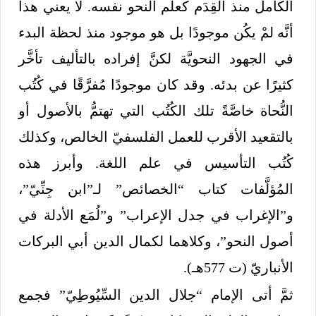
الكامل منذ القِدَم كعلم النحو نفسه. لا يعني هذا
أنَّه لمْ يكُن موجودًا بل هو موجود منذ لحظة البدء
في الجهود النحويَّة لكنَّ إفراده بالتأليف تأخَّر
كثيرًا عن بدئه. وقد كان موجودًا مُفرَّقًا في كُتُب
النُّحاة خاصَّةً تلك الكُتُب التي تهتمُّ بالأصول أو
بالتقعيد الأقرب للعمل الفلسفيّ الخالص، وكذلك
كُتُب التأسيس في علم اللغة. وأبرز هذه
المُؤلَّفات كتاب “الخصائص” لـ”ابن جِنِّيّ”،
و”الإغراب في جدل الإعراب” و”لُمَع الأدلة في
أصول النحو”، وكلاهما لكمال الدين أبي البركات
الأنباريّ (ت 577هـ).
ثمَّ أتى الإمام “جلال الدين السِّيُوطِيّ” فجمع