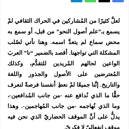
لعلَّ كثيرًا من المُشاركين في الحراك الثقافي لمْ
يسمع بـ”علم أصول النحو” من قبل، أو سمع به
محض سماع لم يتعدَّ اسمه. وهنا نأتي لصُلب
المشكلة التي تواجهنا. أقصد بالضمير “نا” العربَ
الواعين لحالهم المُريدين للتقدُّم، وكذلك
المُعترضين على الأصول والجذور واللغة
والتاريخ. إنَّنا جميعًا لمْ نعطِ أنفسنا فرصةً لنعرف
حقًّا ما الذي نُدافع عنه -من جانب المُدافعين-،
وما الذي نُهاجمه -من جانب المُهاجمين-. وهذا
يدلُّ على أنَّ الموقف الحضاريّ الذي نحن فيه
موقف انفعاليّ لا فكريّ.