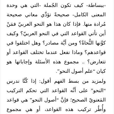
-ببساطة- كيف تكون الجُملة -التي هي وحدة
المعنى الكامل- صحيحةً تؤدِّي معاني صحيحة
مُرادة منها. فإذا كان هذا هو النحو العربيّ فمَنْ
أين تأتي القواعد التي في النحو العربيّ؟ وكيف
كوَّنها النُّحاةُ؟ ومن أيَّة مصادر؟ وهل اختلفوا في
قواعدهم؟ وماذا نفعل عندما تختلف القواعد أو
تتعارض؟ .. مجموع هذه الأسئلة وإجاباتها هو
كيان “علم أصول النحو”.
ولمزيد من بسط الفهم أقول: إذا كُنَّا ندرس
“النحو” على أنَّه القواعد التي تحكم التركيب
المَعنويّ الصحيح؛ فإنَّ “أصول النحو” هي قواعد
وأُطُر تركيب هذه القواعد، أو هي مجموع