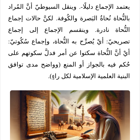
يعتمد الإجماع دليلًا-. وينقل السيوطيّ أنَّ المُراد
بالنُّحاة نُحاةُ البَصرة والكُوفة. لكنَّ حالات إجماع
النُّحاة نادرة. وينقسم الإجماع إلى إجماع
تصريحيّ: أيْ يُصرِّح به النُّحاة، وإجماع سُكُوتيّ:
أيْ أنَّ النُّحاة سكتوا عن أمر فدلَّ سكوتهم على
حُكم فيه بالجواز أو المنع (وواضح مدى توافق
البنية العلمية الإسلامية لكل راءٍ).