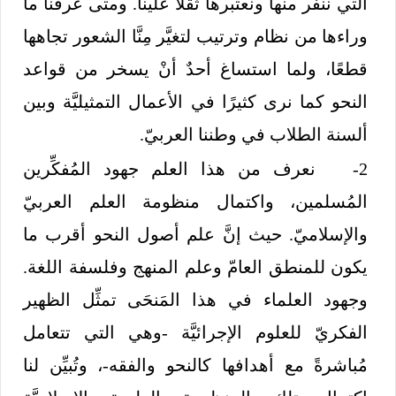
التي ننفر منها ونعتبرها ثقلًا علينا. ومتى عرفنا ما
وراءها من نظام وترتيب لتغيَّر مِنَّا الشعور تجاهها
قطعًا، ولما استساغ أحدٌ أنْ يسخر من قواعد
النحو كما نرى كثيرًا في الأعمال التمثيليَّة وبين
ألسنة الطلاب في وطننا العربيّ.
2- نعرف من هذا العلم جهود المُفكِّرين
المُسلمين، واكتمال منظومة العلم العربيّ
والإسلاميّ. حيث إنَّ علم أصول النحو أقرب ما
يكون للمنطق العامّ وعلم المنهج وفلسفة اللغة.
وجهود العلماء في هذا المَنحَى تمثِّل الظهير
الفكريّ للعلوم الإجرائيَّة -وهي التي تتعامل
مُباشرةً مع أهدافها كالنحو والفقه-، وتُبيِّن لنا