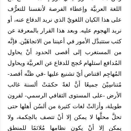
اللغة العربيَّة وإعطاء الفرصة لأنفسنا للتعرُّف
على هذا الكيان اللغويّ الذي نريد الدفاع عنه، أو
نريد الهجوم عليه. وبعد هذا القرار بالمعرفة عن
كثب ستتبدَّل الأمور في أعيننا من الاتجاهَيْن. فإنَّه
من المستغرب إلى أقصى الحدود أنْ يحاول
المُدافع استلهام حُجج للدفاع عن العربيَّة ويحاول
المُهاجِم اقتناص أيّ تشنيع عليها -في ظنِّه أقصد-
مُتناسِيْنَ جميعًا أنَّ لغةً حكمَتْ ألسنة غالب
الأرض -على المستوى الثقافي الرسمي- لقرون
طويلة، وأزالتْ لغات كثيرة من ألسُن أهلها حتى
تحلَّ محلَّها لا يمكن إلا أنْ تتصف بالحِكمة، ولا
يمكن إلا أنْ يكون نظامها مُلائمًا للمنطق