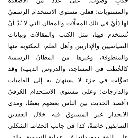
حَدَبٍ وصَوْب. على عدد من الأصعدة
والمستويات؛ فعلى مستوى الاستخدام الرسميّ
لها (أيْ في تلك المحلَّات والمظان التي لا بُدَّ أنْ
تُستخدم فيها، مثل الكتب والمقالات وبيانات
السياسيين والإداريين وأهل العلم، المكتوبة منها
والمنطوقة، وغيرها من المظانّ الرسمية
كالخُطب في المساجد، والدروس الدينية) وقد
تحوَّلت في جزء لا يستهان به إلى العاميات
والدارجات؛ وعلى مستوى الاستخدام العُرفيّ
(أقصد الحديث بين الناس بعضهم بعضًا، ومدى
الانحدار غير المسبوق فيه خلال العقدين
السابقين خاصةً، كذا في جانب الحفاظ الشكلي
على اللغة ومفرداتها في عملية التسمية، والتي