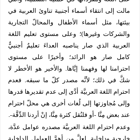
مالت إلى انتقاء أسماء أجنبية تناوئ العربية في
بيئتها، مثل أسماء الأطفال والمحالّ التجارية
والشركات وغيرها)؛ وعلى مستوى تعليم اللغة
العربية الذي صار يناصبه العداءَ تعليمٌ أجنبيٌّ
كامل صار هو الرائد؛ وأخيرًا على مستوى
احترامنا لها وفهمنا إيَّاها. والأخير هو الأخطر لا
شكَّ في ذلك؛ لأنَّه مصدر كلّ ما سبقه. فعدم
احترام اللغة العربيَّة أدَّى إلى عدم تقديرها قدرها
وإلى مُجاوزتها إلى لُغات أخرى هي محلّ احترام
عند بعض مِنَّا -أو فلنُقل كثرة مِنَّا، إنْ أردنا الدِّقَّة-.
وعدم احترام اللغة العربيَّة مصدره عوامل عدَّة،
خارجية وداخلية. لعلَّ من أهمَّ العوامل الداخلية