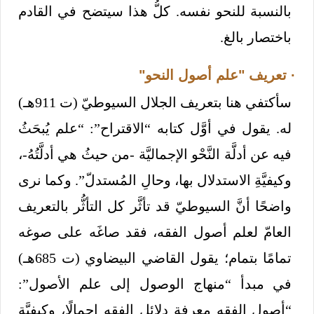
بالنسبة للنحو نفسه. كلُّ هذا سيتضح في القادم
باختصار بالغ.
· تعريف "علم أصول النحو"
سأكتفي هنا بتعريف الجلال السيوطيّ (ت 911هـ)
له. يقول في أوَّل كتابه “الاقتراح”: “علم يُبحَثُ
فيه عن أدلَّة النَّحْو الإجماليَّة -من حيثُ هي أدلَّتُهُ-،
وكيفيَّةِ الاستدلال بها، وحالِ المُستدلّ”. وكما نرى
واضحًا أنَّ السيوطيّ قد تأثَّر كل التأثُّر بالتعريف
العامّ لعلم أصول الفقه، فقد صاغَه على صوغه
تمامًا بتمام؛ يقول القاضي البيضاوي (ت 685هـ)
في مبدأ “منهاج الوصول إلى علم الأصول”:
“أصول الفقه معرفة دلائل الفقه إجمالًا، وكيفيَّة