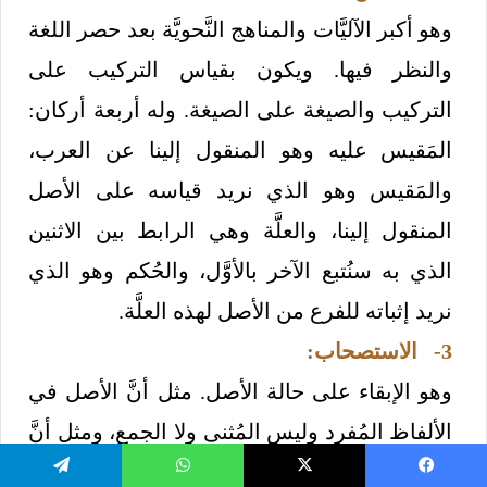
وهو أكبر الآليَّات والمناهج النَّحويَّة بعد حصر اللغة
والنظر فيها. ويكون بقياس التركيب على
التركيب والصيغة على الصيغة. وله أربعة أركان:
المَقيس عليه وهو المنقول إلينا عن العرب،
والمَقيس وهو الذي نريد قياسه على الأصل
المنقول إلينا، والعلَّة وهي الرابط بين الاثنين
الذي به سنُتبع الآخر بالأوَّل، والحُكم وهو الذي
نريد إثباته للفرع من الأصل لهذه العلَّة.
3- الاستصحاب:
وهو الإبقاء على حالة الأصل. مثل أنَّ الأصل في
الألفاظ المُفرد وليس المُثنى ولا الجمع، ومثل أنَّ
الأصل في الأسماء الإعراب (أيْ تغيُّر أواخرها)،