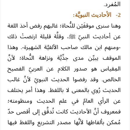
المُفرد.
2- الأحاديث النبويَّة:
وهنا سنرى موقفَيْن للنُّحاة؛ غالبهم رفض أخذ اللغة
عن أحاديث النبيّ ﷺ، وقلَّة قليلة ارتضتْ ذلك
-ومنهم ابن مالك صاحب الألفيَّة الشهيرة-. وهذا
الموقف يبيِّن مدى جدِّيَّة ونزاهة النُّحاة؛ لأنَّ
المِقياس هو صدور الكلام عن العربيّ الفصيح
الخالص. وقد رفضوا الحديث النبويّ لأنَّ غالب
الحديث رُوي بالمعنى لا باللفظ. وهذا أمر يختلف
عن الرأي العامّ في علم الحديث ومنظومته؛
فمعروف أنَّ الأحاديث كانت تُدقَّق إلى أقصى حدّ
مُمكن بألفاظها لأنَّها مصدر التشريع واللفظ فيها