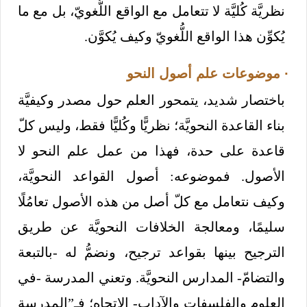
نظريَّة كُليَّة لا تتعامل مع الواقع اللُّغويّ، بل مع ما
يُكوِّن هذا الواقع اللُّغويّ وكيف يُكوَّن.
· موضوعات علم أصول النحو
باختصار شديد، يتمحور العلم حول مصدر وكيفيَّة
بناء القاعدة النحويَّة؛ نظريًّا وكُليًّا فقط، وليس كلّ
قاعدة على حدة، فهذا من عمل علم النحو لا
الأصول. فموضوعه: أصول القواعد النحويَّة،
وكيف نتعامل مع كلّ أصل من هذه الأصول تعامُلًا
سليمًا، ومعالجة الخلافات النحويَّة عن طريق
الترجيح بينها بقواعد ترجيح، ونضمُّ له -بالتبعة
والتضامّ- المدارس النحويَّة. وتعني المدرسة -في
العلوم والفلسفات والآداب- الاتجاه؛ فـ”المدرسة