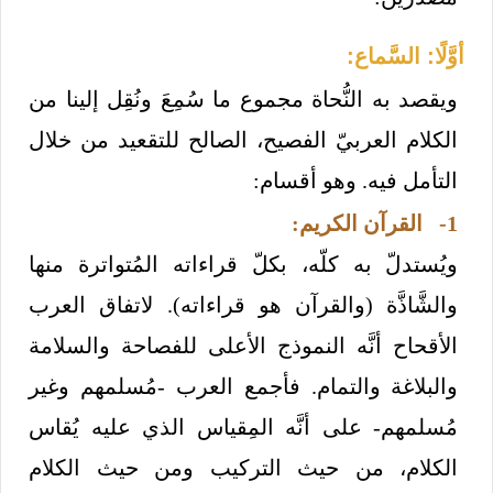
أوَّلًا: السَّماع:
ويقصد به النُّحاة مجموع ما سُمِعَ ونُقِل إلينا من
الكلام العربيّ الفصيح، الصالح للتقعيد من خلال
التأمل فيه. وهو أقسام:
1- القرآن الكريم:
ويُستدلّ به كلّه، بكلّ قراءاته المُتواترة منها
والشَّاذَّة (والقرآن هو قراءاته). لاتفاق العرب
الأقحاح أنَّه النموذج الأعلى للفصاحة والسلامة
والبلاغة والتمام. فأجمع العرب -مُسلمهم وغير
مُسلمهم- على أنَّه المِقياس الذي عليه يُقاس
الكلام، من حيث التركيب ومن حيث الكلام