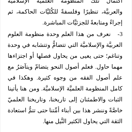
اكتمال تلك المنظومة العلمية الإسلاميَّة
والعربيَّة، تنظيرًا وفلسفةً للكُليَّات الحاكمة، ثم
إجراءً ومتابعةً للجزئيَّات المباشرة.
3- نعرف من هذا العلم وحدة منظومة العلوم
العربيَّة والإسلاميَّة التي تتضامُّ وتتشابه في وحدة
وتناغم؛ حتى يعيى من يحاول فصلها أو اجتزاءها
مهما حاول. فعلم أصول النحو يتضامّ ويتآصَرُ مع
علم أصول الفقه من وجوه كثيرة. وهكذا في
كامل المنظومة العلميَّة الإسلاميَّة. ومن هنا يأتينا
الثبات والاطمئنان إلى تاريخنا، وتاريخنا العلميّ
خاصَّةً وننشر هذا بين أبناء أمِّتنا حتى تتمُّ استعادة
الثقة التي يحاول الكثير النَّيل منها.