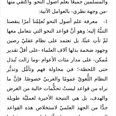
والمسلمين جميعًا بعلم أصول النحو. وأكتفي منها
-من وجهة نظري- بالعوامل الآتية:
1- معرفة علم أصول النحو تُعلِمُنا أمرًا ينقصنا
التنبُّهُ إليه؛ وهو أنَّ قواعد النحو التي نتعامل معها
لمْ تأتِ عبثًا، بل تعتمد على نظام عقليّ رصين
وجهود ضخمة بذلها آلاف العلماء -على أقلّ تقدير
مُمكن- على مدار مئات الأعوام -وما زالت تُبذل
حتى اللحظة-؛ في محاولة فهم وتأمُّل وتدبُّر
النظام اللُّغويّ عمومًا والعربيّ خصوصًا. فإنَّ ما
نراه من قواعد ليستْ تحكُّمات خالية من الغرض
والهدف، بل هي النتيجة الأخيرة لعمليَّة طويلة
جدًّا من الجهد العلميّ لاستخلاص هذه القواعد