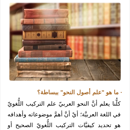
· ما هو "علم أصول النحو" ببساطة؟
كلُّنا يعلم أنَّ النحو العربيّ علم التركيب اللُّغويّ
في اللغة العربيَّة؛ أيْ أنَّ أهمَّ موضوعاته وأهدافه
هو تحديد كيفيَّات التركيب اللُّغويّ الصحيح أو