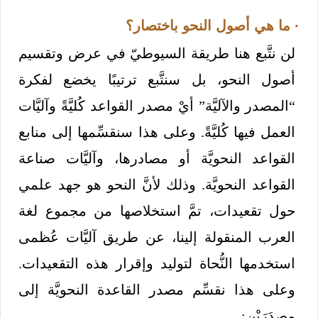
· ما هي أصول النحو باختصار؟
لن نتَّبع هنا طريقة السيوطيّ في عرض وتقسيم
أصول النحو، بل سنتَّبع ترتيبًا يخضع لفكرة
“المصدر والآليَّة” أيْ مصدر القواعد كُليَّةً وآليَّات
العمل فيها كُليَّةً. وعلى هذا سنقسِّمها إلى منابع
القواعد النحويَّة أو مصادرها، وآليَّات صناعة
القواعد النحويَّة. وذلك لأنَّ النحو هو جهد علمي
حول تقعيدات، تمَّ استخلاصها من مجموع لغة
العرب المنقولة إلينا، عن طريق آليَّات عُظمى
استخدمها النُّحاة لتوليد وإقرار هذه التقعيدات.
وعلى هذا نقسِّم مصدر القاعدة النحويَّة إلى
مصدَرَيْن: