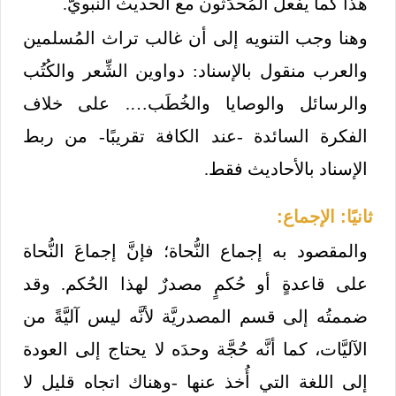
هذا كما يفعل المُحدِّثون مع الحديث النبويّ.
وهنا وجب التنويه إلى أن غالب تراث المُسلمين
والعرب منقول بالإسناد: دواوين الشِّعر والكُتُب
والرسائل والوصايا والخُطَب…. على خلاف
الفكرة السائدة -عند الكافة تقريبًا- من ربط
الإسناد بالأحاديث فقط.
ثانيًا: الإجماع:
والمقصود به إجماع النُّحاة؛ فإنَّ إجماعَ النُّحاة
على قاعدةٍ أو حُكمٍ مصدرٌ لهذا الحُكم. وقد
ضممتُه إلى قسم المصدريَّة لأنَّه ليس آليَّةً من
الآليَّات، كما أنَّه حُجَّة وحدَه لا يحتاج إلى العودة
إلى اللغة التي أُخذ عنها -وهناك اتجاه قليل لا