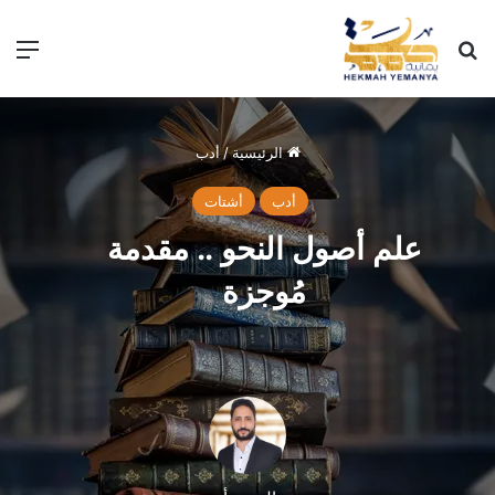
الرئيسية
/
أدب
أدب
أشتات
علم أصول النحو .. مقدمة
مُوجزة