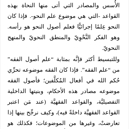
الأُسس والمصادر التي أتى منها النحاة بهذه
القواعد -التي هي موضوع علم النحو-. فإذا كان
النحو عِلمًا إجرائيًّا فعلم أصول النحو هو رأسه.
وهو الفكر النَّحْوِيّ والمنطق النحويّ والمنهج
النحويّ.
وللتبسيط أكثر فإنَّه بمثابة “علم أصول الفقه”
من “علم الفقه”. فإذا كان الفقه موضوعه تحرِّي
حُكم الله في أفعال المُكلَّفين؛ فأصول الفقه
موضوعه مصادر هذه الأحكام، وبنيتها الداخلية
التفصيليَّة، والقواعد الفقهيَّة (عند مَن اعتبر
القواعد الفقهيَّة داخلةً فيه)، وكيف نرجِّح بينها إذا
تعارضتْ، وغيرها من الموضوعات؛ فكذلك هو