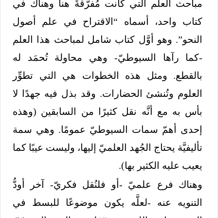
مباحث العلم التي كانت مُفرَّقةً هنا وهناك في
كتاب واحد، أسماه “الاقتراح في علم أصول
النحو”. وهو أوَّل كتاب شامل لمباحث هذا العلم
-كما رآها السيوطيّ- وهي محاولة تُحمَد له
بالقطع. ومثل هذه الخطوات هي التي تطوِّر
العلوم وتُنشئ الحضارات. وقد بذل فيه جهدًا لا
بأس به مع أنَّه نقل كثيرًا من السابقين (وهذه
إحدى أهمّ سمات السيوطيّ عمومًا. وهي سمة
تأليفيَّة يحتاج الجُهد العلميّ إليها، وليست عيبًا كما
يعيب عليه الكثير بها).
وهناك فرع علميّ -أو فلنُقل فكريّ- آخر أودُّ
التنويه عنه -لعلَّه يكون موضوعًا للبسط في