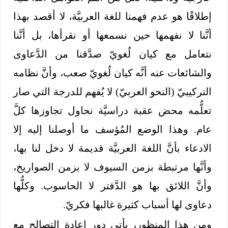
إطلاقًا هو عدم فهمنا للغة العربيَّة، لا أقصد بهذا
أنَّنا لا نفهمها حين نسمعها أو نقرأها، بل أنَّنا
نتعامل مع كيان لُغويّ صدَّقنا من الدَّعاوى
والشائعات عنه أنَّه كيان لُغويّ صعب، وأنَّ نظامه
التركيبيّ (النحو العربيّ) لا يُفهم للدرجة التي صار
تعلُّمه محض عقبة دراسيَّة نحاول تجاوزها كلَّ
عام. وهذا الوضع المُؤسف ما أوصلنا إليه إلا
الادعاء بأنَّ اللغة العربيَّة قديمة لا دخل لنا بها،
وأنَّها مرتبطة بزمن السيوف لا بزمن الصواريخ،
وأنَّ اللائق بها هو الدَّفتر لا الحاسوب. وكلُّها
دعاوى لها أسباب كثيرة غالبها فكريّ.
ومن هذا المنظور، يأتي دور إعادة التصالح مع