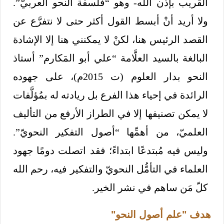
القريب بإذن الله- وهو “فلسفة النحو العربيّ”.
ولا أريد أنْ أبسط القول أكثر حتى لا نتفرَّع عن
القصد الرئيس هنا، لكنْ لا يمكنني هنا إلا الإشادة
البالغة بالسيد العلَّامة “علي أبو المَكارم” أستاذ
النحو بدار العلوم (ت 2015م)، على جهوده
الرائدة في إحياء هذا الفرع بل ريادته له بمُؤلَّفات
لا يمكن تصنيفها إلا في الطراز الأرفع من التأليف
العلميّ، من أهمِّها “أصول التفكير النحويّ”.
وليس فيه مُبتدعًا ابتداءً؛ فقد اتصلت دومًا جهود
العلماء في التأمُّل النحويّ والتفكير فيه، رحم الله
كلّ مَن ساهم في نشر الخير.
هدف "علم أصول النحو"