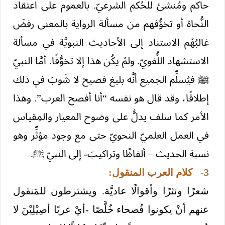
حاكم ومُنشئ للحُكم الشرعيّ. بالعموم على اعتقاد
النُّحاة أو تخوُّفهم من مسألة الرواية بالمعنى رفضَ
غالبُهُم الاستناد إلى الأحاديث النبويَّة في مسألة
الاستشهاد اللُّغويّ. ولمْ يكُن هذا إلا تخوُّفًا. أمَّا النبيّ
ﷺ فيُسلِّم الجميع أنَّه بليغ فصيح لا شَوبَ في ذلك
إطلاقًا، وقد قال هو نفسه “أنا أفصح العرب”. وهذا
الأمر كما سلف يدلُّ على وضوح المعيار والمِقياس
في العمل العلميّ النحويّ حتى مع وجود مؤثِّر وهو
نسبة الحديث – ألفاظًا وتراكيبَ- إلى النبيّ ﷺ.
3- كلام العرب المنقول:
شعرًا ونثرًا وأقوالًا عاديَّة. ويشترطون للمَنقول
عنهم أنْ يكونوا فُصحاء خُلَّصًا -أيْ عربًا أصِيْلِيْنَ لا