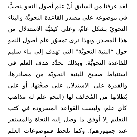
لقد عرفنا من السابق أنَّ علم أصول النحو ينصبُّ
في موضوعه على مصدر القاعدة النحويَّة والبناء
النحويّ بشكل عامّ، وعلى كيفيَّة الاستدلال من
هذا المصدر. وبهذا نرى تمحوُر علم أصول النحو
حول “البنية النحويَّة” التي تهدف إلى بناء سليم
للقاعدة النحويَّة. وبذلك نحدِّد هدف العلم في
استنباط صحيح للبنية النحويَّة من مصادرها،
والقدرة على الاستدلال على صحَّتها، أو على
بُطلانها من المُخالف لها (النحو علم له مذاهب
كأي علم، وليست القواعد المسرودة في كتب
التعليم إلا أوفق ما وصل إليه النحاة والمستقر
عند جمهورهم). وكما نلحظ فموضوعات العلم