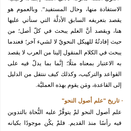
الاستفادة منها، وحال المستفيد”. وبالعموم هو
يقصد بتعريفه السابق الأدلَّة التي سنأتي عليها
هنا، ويقصد أنَّ العلم يبحث في كلّ أصل؛ من
حيث إفادتُهُ للهيكل النحويّ لا لشيء آخر؛ فعندما
يبحث في الكلام المنقول إلينا من العرب لا يقصد
به الاعتبار بمعناه مثلًا؛ إنَّما بما يدلّ فيه على
القواعد والتركيب، وكذلك كيف ننتقل من الدليل
إلى القاعدة، ومَن يقوم بهذه العمليَّة.
· تاريخ "علم أصول النحو"
علم أصول النحو لمْ يتوفَّرْ عليه النُّحاة بالتدوين
فيه رأسًا منذ القديم. فلمْ يكُن موجودًا بكيانه