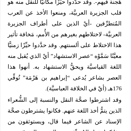
هُجنة فيهم-. وقد حدَّدوا حيِّزًا مكانيًّا للنقل منه هو
قلب الجزيرة العربيَّة، ومنعوا الأخذ عن العرب
المُتطرِّفين -أيْ الذين على أطراف الجزيرة
العربيَّة- لاختلاطهم بغيرهم من الأُمم، مَخافة تأثير
هذا الاختلاط على ألسنتهم. وقد حدَّدوا حيِّزًا زمنيًّا
معيَّنًا سَمَّوْه “عصر الاستشهاد” أيْ الذي يُقبل منه
اللغة القياسيَّة ويحقُّ الاستشهاد به. أنهوا هذا
العصر بشاعر يُدعى “إبراهيم بن هَرْمَة” تُوفِّي
176هـ (أيْ في الخلافة العباسيَّة).
وقد اشترطوا صحَّة النقل والنسبة إلى الشُّعراء
الذين يتمُّ أخذ اللغة عنهم. فكانوا يشترطون صحَّة
الإسناد عن الشاعر فيما قال، ويستوثقون من