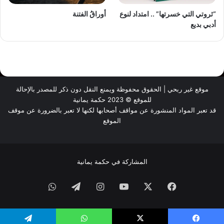
“ثروتي التي خسرتها” .. امتداد لنوع
أوراقُ الفتنة
أدبي بديع
موقع غير ربحي | الحقوق محفوظة ويمنع النقل دون ذكر للمصدر بالإحالة
للموقع © 2023 حكمة يمانية
قد تعبر المواد المنشورة عن مواقف أصحابها لكنها لا تعبر بالضرورة عن موقف
الموقع
المشاركة في حكمة يمانية
فيسبوك
‫X
‫YouTube
انستقرام
تيلقرام
واتساب