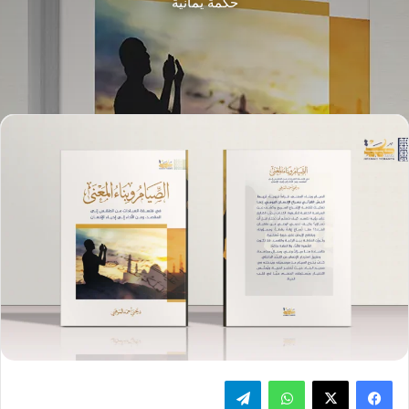
حكمة يمانية
فيسبوك
‫X
واتساب
تيلقرام