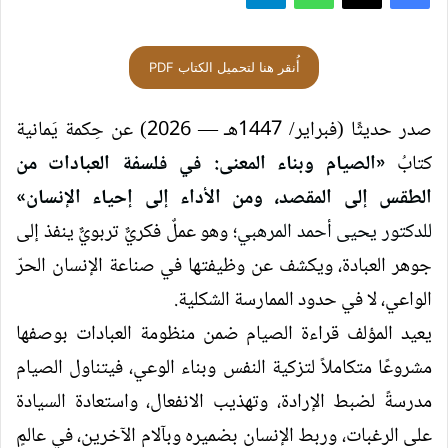
أُنقر هنا لتحميل الكتاب PDF
صدر حديثًا (فبراير/ 1447هـ — 2026) عن حِكمة يَمانية
كتابُ
«الصيام وبناء المعنى: في فلسفة العبادات من
الطقس إلى المقصد، ومن الأداء إلى إحياء الإنسان»
للدكتور يحيى أحمد المرهبي
؛ وهو عملٌ فكريٌّ تربويٌّ ينفذ إلى
جوهر العبادة، ويكشف عن وظيفتها في صناعة الإنسان الحرّ
الواعي، لا في حدود الممارسة الشكلية.
يعيد المؤلف قراءة الصيام ضمن منظومة العبادات بوصفها
مشروعًا متكاملاً لتزكية النفس وبناء الوعي، فيتناول الصيام
مدرسةً لضبط الإرادة، وتهذيب الانفعال، واستعادة السيادة
على الرغبات، وربط الإنسان بضميره وبآلام الآخرين، في عالمٍ