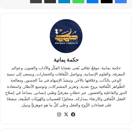
حكمة يمانية
حكمة يمانية: موقعٌ ثقافي يُعنى بقضايا الفِكْر والآداب والفنون, وعوالم
المعرفة, والعلوم الإنسانية, وتواصل الثَّقافات والحضارات, ويسعى إلى تنميةِ
الوعي بالذَّات, وعلاقتها بالآخر, وينشدُ الإسهام في مدِّ الجسور, ومعالجة
الظَّواهر الثَّقافية بروحٍ نقدية, وتعزيز المشتركات, وتوسيع الأنظار, واستعادة
الدور والفاعلية والحضور, عبر خطابٍ معرفيٍّ وطني إنساني, يساعدُ في إصلاحِ
العقل الثَّقافي والارتقاء بمداركه, متجاوزًا للعصبياتِ والهُويّات الضَّيقة, منفتحًا
على فضاءاتِ الرُّوح والعقل وعلى كلِّ ما هو جوهريٌّ ونبيل.
‫X
فيسبوك
انستقرام