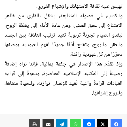
تهيمن عليه ثقافة الاستهلاك والإشباع الفوري.
والكتاب، في فصوله المتتابعة، ينتقل بالقارئ من ظاهر
الامتناع إلى عمق المعنى، ومن عادة الأداء إلى يقظة الروح،
ليغدو الصيام تجربةً تربويةً تعيد ترتيب العلاقة بين الجسد
والعقل والروح، وتفتح أفقًا جديدًا لفهم العبودية بوصفها
تحرّرًا من كل عبودية زائفة.
وإذ نقدّم هذا الإصدار في حِكمة يَمانية، فإننا نراه إضافةً
رصينةً إلى المكتبة الإسلامية المعاصرة، ودعوةً إلى قراءة
العبادات قراءةً واعية تُعيد للإنسان توازنه، وللحياة معناها،
وللروح إشراقها.
فيسبوك
‫X
ماسنجر
واتساب
تيلقرام
مشاركة عبر البريد
طباعة