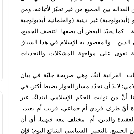
العدالة بين الجميع من غير تحيّز لأتباعه، ومن
أيديولوجية) غير دينية (والعلمانية أيديولوجية
ية – كما يحبّذ البعض أن يصفها- لتنصف الجميع،
 الدين – والمقصود به الإسلام في هذا السياق
لة تقوى على مواجهة المشكلات والتحديات
يات القرآنية آنفًا، وهي صريحة جليّة في بيان
ي؛ لابدّ أن نحدّد مسار الحوار بضبط أكثر، في
ا أنَّ من ثوابت الحكم الإسلامي ابتداءً- عبر
اة أيّ طرف فردي أم جماعي، قريب أم بعيد،
قيدة والدين، أم مختلف معه فيهما، أي أن
لجميع، بالتعبير السياسي الشائع اليوم؛
فإن