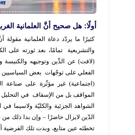
أولًا: هل صحيح أنَّ العلمانية الغ
كثيرًا ما يردّد دعاة العلمانية مقولة
والتشريعية تمامًا، بعد ثورته على ال
(لافت) عن الدِّين وتوجيهه والكنيسة 
الفعلي على توجّهات بعض السياسيين ه
(اجتماعية) غير مؤثّرة على صناعة ا
المواقف بل من الإسفاف في التحليل – 
الشواهد الجزئية والكليّة ولاسيما في
الدّين لايزال حاضرًا – وإن بدا ذلك م
تخطئه عين متابع، وبدت تلك الفرضية أو ا