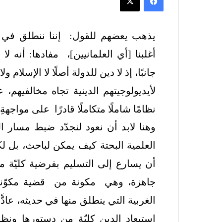
يذهب يعضهم للقول: إننا ننطلق في 
أغلبنا [أي العلمانيين]، مفادها: أنه لا
جانبًا، إذ لا دين للدولة أصلًا لا الإسلام و
لأيديولوجيتهم الدينية تجاه مخالفيهم، ع
نظامًا شاملًا متكاملًا قادرًا على مواجهة
وهنا لابد أن نعود لنجدّد ضبط مسار ا
العلمية البحتة كيف يمكن لباحث، بل ل
أن يسارع إلى التسليم بفرضية كليّة 
جاهزة، وهي مكونة من قضية مكوّنة من
الغربية التي ينطلق منها في حديثه، عادّ
استبعاد الدين كليّة من دستورها ونظ