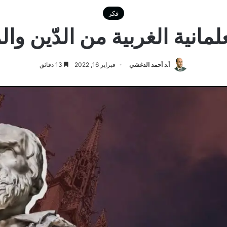
فكر
مانية الغربية من الدّين وا
أ.د أحمد الدغشي
فبراير 16, 2022
13 دقائق