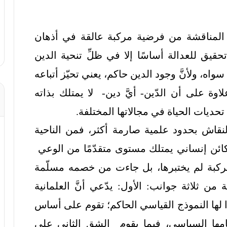
المناقشة من فرضية مركبة عالقة في أذهان
 تحقيق للعدالة أساسًا إلا في ظلِّ تنحية الدين
لا سواه، ولأنَّ وجود الدين حاكم، يعني تحيّز أتباعه
لاوة على أن الدّين- أيَّ دين- لا يمتلك بذاته
ِ تحديات الحياة في مجالاتها المختلفة.
لنقاش بحدود علمية صارمة أكثر، فمن الناحية
كائن إنساني يمتلك مستوى متقدّمًا من الوعي
مركبة لم يختبرها، بل جاءت من خصمه مسلّمة
 ثلاثة جوانب: الأول: يدّعي أنَّ العلمانية
ًا لها النموذج القياسي الحاكم؛ تقوم على أساس
امها السياسي، فيما يقوم الشق الثاني على