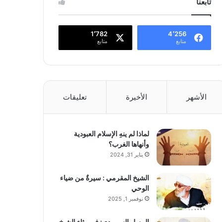
تابعنا
1٬782
4٬256
متابع
متابع
الأشهر
الأخيرة
تعليقات
لماذا لم ينهِ الإسلام العبودية
وأنهاها الغرب؟
يناير 31, 2024
الشيخ المقرمي : سيرةٌ من ضياء
الوحي
نوفمبر 1, 2025
الوصل السرمدي: في رثاء الشيخ