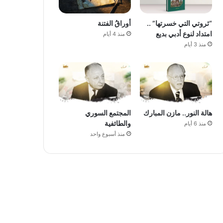
“ثروتي التي خسرتها” ..
أوراقُ الفتنة
امتداد لنوع أدبي بديع
منذ 4 أيام
منذ 3 أيام
هالة النور.. مازن المبارك
المجتمع السوري
والطائفية
منذ 6 أيام
منذ أسبوع واحد