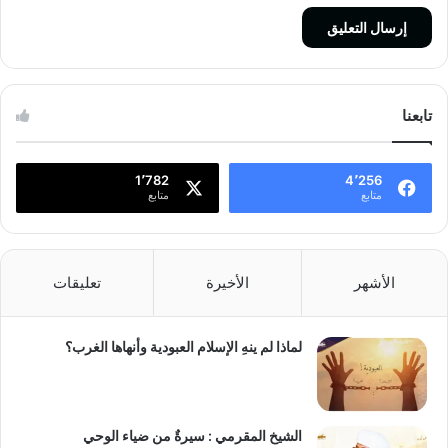
تابعنا
1٬782
4٬256
متابع
متابع
الأشهر
الأخيرة
تعليقات
لماذا لم ينهِ الإسلام العبودية وأنهاها الغرب؟
الشيخ المقرمي : سيرةٌ من ضياء الوحي