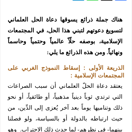
هناك جملة ذرائع يسوقها دعاة الحل العلماني
لتسويغ دعوتهم لتبني هذا الحل، في المجتمعات
الإسلامية، بوصفه حلّاً عالمياً وحتمياً وحاسماً
ونهائياً. ومن هذه الذرائع ما يلي:
الذريعة الأولى : إسقاط النموذج الغربي على
المجتمعات الإسلامية :
يعتقد دعاة الحلّ العلماني أن سبب الصراعات
التي ترتدي ثوباً دينياً مذهبياً، أو طائفياً، أو نحو
ذلك وتناميها يوماً بعد آخر يُعزى إلى الدِّين، من
حيث ارتباطه بالدولة أو بالسياسة، ولو فصلنا
بينهما- في نظرهم- لما حدث ذلك الاحتراب. وهو