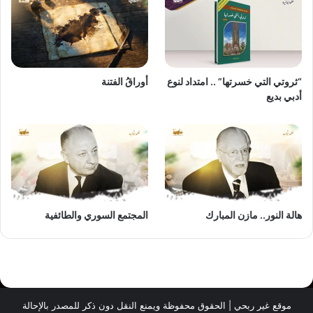
“ثروتي التي خسرتها” .. امتداد لنوع
أوراقُ الفتنة
أدبي بديع
هالة النور.. مازن المبارك
المجتمع السوري والطائفية
موقع غير ربحي | الحقوق محفوظة ويمنع النقل دون ذكر للمصدر بالإحالة