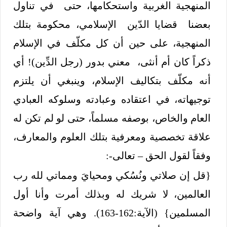
المنهجية الغربية واستحكامها، حتى في تناول
بعضنا قضايا الدّين الإسلامي، محكومة بتلك
المنهجية، على حين أن كل مكلّف في الإسلام
ذكراً كان أم أنثى، معني بدور (رجل الدِّين)! أي
أنه مكلّف بتكاليف الإسلام، وينبغي أن يلتزم
توجيهاته، في اعتقاده وعبادته وسلوكه العبادي
العام والخاص، بوصفه مسلماً، حتى لو لم تكن له
علاقة تخصصية ومعرفية بتلك العلوم والمعارف،
وفقاً لقول الحق – تعالى-:
{قل إن صلاتي ونُسُكي ومحيايَ ومماتي لله رب
العالمين، لا شريك له وبذلك أمرت وأنا أول
المسلمين} (الآية:162-163). وهي آية واضحة