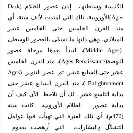
الكنيسة وسلطتها، إبان عصور الظلام (Dark
Ages)الأوروبية، تلك التي امتدت لألف سنة، أي
منذ القرن الخامس حتى الخامس عشر
الميلادي، وهي ذاتها ما تسمّى بالعصور الوسطى
ـ(Middle Ages)، لتبدأ بعدها مرحلة عصور
النهضة(Ages Renaissance)، منذ القرن الخامس
عشر حتى السابع عشر، ثم عصر التنوير Ages)
Enlıghtenment)، منذ القرن السابع عشر حتى
بداية التاسع عشر . لك أن تلاحظ الآن كيف أن
بداية عصور الظلام الأوروبية كانت سنة
(476م)، أي تلك الفترة التي تهيأت فيها عوامل
التشكّل والبشارات، التي أرهصت بقدوم