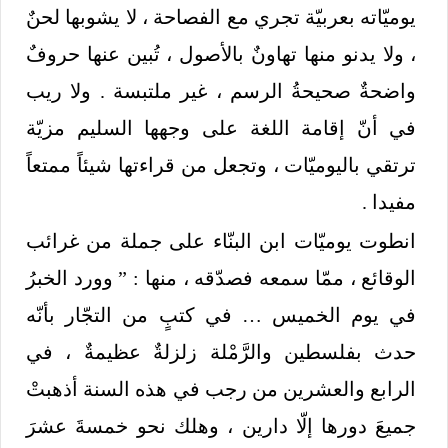
يوميّاته بعربيّة تجري مع الفصاحة ، لا يشوبها لحنٌ
، ولا يدنو منها تهاونٌ بالأصول ، تُبين عنها حروفٌ
واضحةٌ صحيحةُ الرسم ، غير ملتبسة . ولا ريب
في أنّ إقامة اللغة على وجهها السليم مزيّة
ترتقي باليوميّات ، وتجعل من قراءتها شيئاً ممتعاً
مفيدا .
انطوت يوميّات ابن البنّاء على جملة من غرائب
الوقائع ، ممّا سمعه فصدّقه ، منها : ” وورد الخبرُ
في يوم الخميس … في كتبٍ من التجّار بأنّه
حدث بفلسطين والرَّمْلة زلزلةٌ عظيمةٌ ، في
الرابع والعشرين من رجب في هذه السنة أذهبتْ
جميعَ دورها إلّا دارين ، وهلك نحو خمسةَ عشرَ