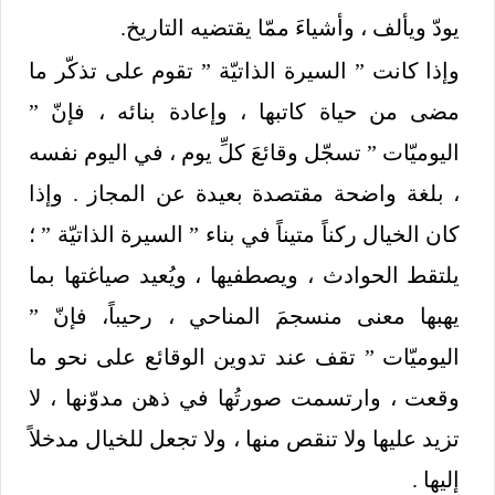
يودّ ويألف ، وأشياءَ ممّا يقتضيه التاريخ.
وإذا كانت ” السيرة الذاتيّة ” تقوم على تذكّر ما
مضى من حياة كاتبها ، وإعادة بنائه ، فإنّ ”
اليوميّات ” تسجّل وقائعَ كلِّ يوم ، في اليوم نفسه
، بلغة واضحة مقتصدة بعيدة عن المجاز . وإذا
كان الخيال ركناً متيناً في بناء ” السيرة الذاتيّة ” ؛
يلتقط الحوادث ، ويصطفيها ، ويُعيد صياغتها بما
يهبها معنى منسجمَ المناحي ، رحيباً، فإنّ ”
اليوميّات ” تقف عند تدوين الوقائع على نحو ما
وقعت ، وارتسمت صورتُها في ذهن مدوّنها ، لا
تزيد عليها ولا تنقص منها ، ولا تجعل للخيال مدخلاً
إليها .