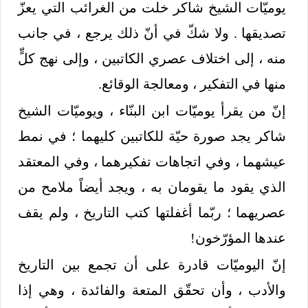
يوميّات الشيخ شاكر خلت من الغرائب التي يعزّ
تصديقها . ولا شكّ في أنّ ذلك يرجع ، في جانب
منه ، إلى اختلاف عصري الكاتبين ، وإلى نهج كلٍّ
منها في التفكير ، ومعالجة الوقائع.
إنّ من يقرأ يوميّات ابن البنّاء ، ويوميّات الشيخ
شاكر يجد صورة حيّة للكاتبين كليهما ؛ في نمط
عيشهما ، وفي اتجاهات تفكيرهما ، وفي المعتقد
الذي يقود ما يقومان به ، ويجد أيضاً ملامح من
عصريهما ؛ ربّما أغفلتها كتب التاريخ ، ولم يقف
عندها المؤرّخون!
إنّ اليوميّات قادرة على أن تجمع بين التاريخ
والأدب ، وأن تحقّق المتعة والفائدة ، وهي إذا