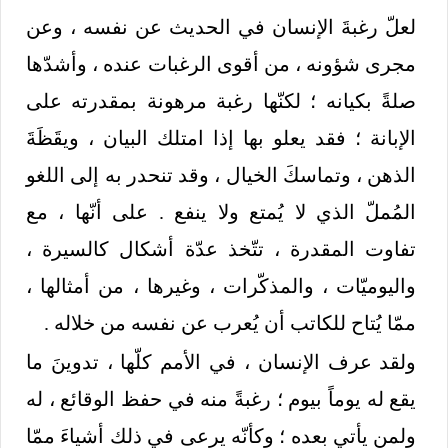
لعلّ رغبةَ الإنسان في الحديث عن نفسه ، وعن
مجرى شؤونه ، من أقوى الرغبات عنده ، وأشدّها
صلةً بكيانه ؛ لكنّها رغبة مرهونة بمقدرته على
الإبانة ؛ فقد يعلو بها إذا امتلك البيان ، ويقَظَةَ
الذهن ، وتماسكَ الخيال ، وقد تنحدر به إلى اللغو
المُملّ الذي لا يُمتع ولا ينفع . على أنّها ، مع
تفاوت المقدرة ، تتّخذ عدّة أشكال كالسيرة ،
واليوميّات ، والمذكّرات ، وغيرها ، من أمثالها ،
ممّا يُتاح للكاتب أن يُعرب عن نفسه من خلاله .
ولقد عرف الإنسان ، في الأمم كلّها ، تدوينَ ما
يقع له يوماً بيوم ؛ رغبةً منه في حفظ الوقائع ، له
ولمن يأتي بعده ؛ وكأنّه يرعى في ذلك أشياءَ ممّا