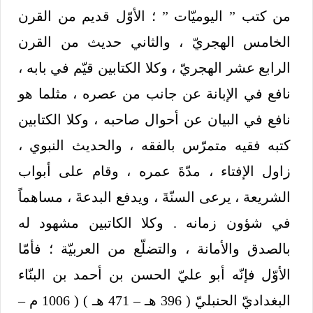
من كتب ” اليوميّات ” ؛ الأوّل قديم من القرن
الخامس الهجريّ ، والثاني حديث من القرن
الرابع عشر الهجريّ ، وكلا الكتابين قيّم في بابه ،
نافع في الإبانة عن جانب من عصره ، مثلما هو
نافع في البيان عن أحوال صاحبه ، وكلا الكتابين
كتبه فقيه متمرّس بالفقه ، والحديث النبوي ،
زاول الإفتاء ، مدّةَ عمره ، وقام على أبواب
الشريعة ، يرعى السنّةَ ، ويدفع البدعةَ ، مساهماً
في شؤون زمانه . وكلا الكاتبين مشهود له
بالصدق والأمانة ، والتضلّع من العربيّة ؛ فأمّا
الأوّل فإنّه أبو عليّ الحسن بن أحمد بن البنّاء
البغداديّ الحنبليّ ( 396 هـ – 471 هـ ) ( 1006 م –