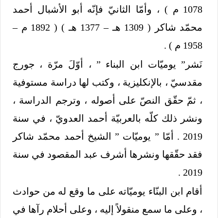
1078 م ) ، وأمّا الثانيّ فإنّه أبو الأشبال أحمد
محمّد شاكر ( 1309 هـ – 1377 هـ ) ( 1892 م –
1958 م ) .
نَشر” يوميّات ابن البناء ” ، أوّلَ مرّة ، جورج
مقدسيّ ، بالإنكليزية ، وكتب لها دراسة مستوفية
، ثمّ حقّق النصّ على أصوله ، وترجم الدراسة ،
ونشر ذلك كلّه بالعربيّة أحمد العدويّ ، في سنة
2019 . أمّا ” يوميّات ” الشيخ أحمد محمّد شاكر
فقد حقّقها ونشرها أشرف عبد المقصود في سنة
2019 .
أقام ابن البنّاء يوميّاته على ما وقع له من حوادث
، وعلى ما سمع منقولاً إليه ، وعلى أحلام رآها في