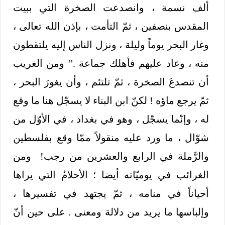
ألف نسمة ، وانصدعت الصخرة التي ببيت
المقدس بنصفين ، ثمّ التأمت ، بإذن الله تعالى ،
وغار البحر يوماً وليلة ، ونزل الناس إليه يلتقطون
منه ، وعاد عليهم فأهلك جماعة .” ومن الغريب
أن تنصدعَ الصخرة ، ثمّ تلتئم ، وأن يغورَ البحر ،
ثمّ يرجع ماؤه ! لكنّ ابن البناء لا يسجّل هنا ما وقع
له ، وإنّما يسجّل ، وهو في بغداد ، في الأوّل من
شوّال ، ما ورد عليه منقولاً ممّا وقع بفلسطين
والرَّملة في الرابع والعشرين من رجب! ومن
الغرائب في يوميّاته أيضا ؛ الأحلامُ التي يراها
أحياناً في منامه ، ثمّ يجتهد في تفسيرها ،
وإلباسها ما يريد من دلالة ومعنى . على حين أنّ