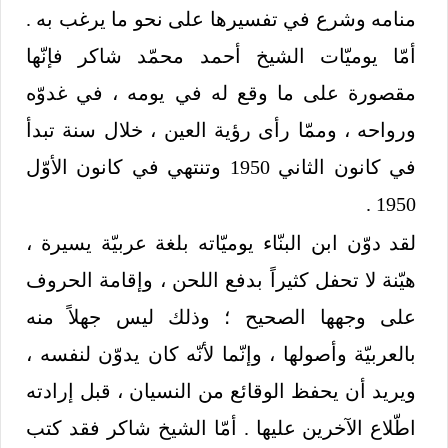
منامه وشرع في تفسيرها على نحو ما يرغب به .
أمّا يوميّات الشيخ أحمد محمّد شاكر فإنّها
مقصورة على ما وقع له في يومه ، في غدوّه
ورواحه ، وممّا رأى رؤية العين ، خلال سنة تبدأ
في كانون الثاني 1950 وتنتهي في كانون الأوّل
1950 .
لقد دوّن ابن البنّاء يوميّاته بلغة عربيّة يسيرة ،
هيّنة لا تحفل كثيراً بدفع اللحن ، وإقامة الحروف
على وجهها الصحيح ؛ وذلك ليس جهلاً منه
بالعربيّة وأصولها ، وإنّما لأنّه كان يدوّن لنفسه ،
ويريد أن يحفظ الوقائع من النسيان ، قبل إرادته
اطّلاع الآخرين عليها . أمّا الشيخ شاكر فقد كتب