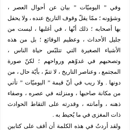
وفي ” اليوميّات ” بيان عن أحوال العصر ،
وشؤونه ؛ ممّا يقلّ وقوف التاريخ عنده ، ولا يحفل
بها أصحابه ؛ ذلك أنّها ، في أغلبها ، ليست من
جليل الأحداث ، وعظيم الوقائع ؛ بل من هذه
الأشياء الصغيرة التي تتلبّس حياة الناس ،
وتصحبهم في غدوّهم ورواحهم ؛ لكنّ صورة
المجتمع ، وعناصر التاريخ ، لا تتمّ ، بأيّة حال ، من
دونها . ولا ريب في أنّ قيمة ” اليوميّات ” تأتي
من مكانة صاحبها ، ومنزلته في عصره ، وصفاء
ذهنه ، وأمانته ، وقدرته على التقاط الحوادث
ذات المغزى في ما يُحيط به .
ولقد أردتُ في هذه الكلمة أن أقف على كتابين