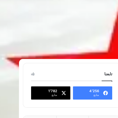
تابعنا
1٬782
4٬256
متابع
متابع