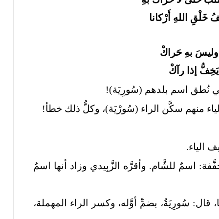
 خَلْقِ اللهِ أَرْكانا
وليسَ بهِ حَراكْ
يَخِفُّ إذا رآكْ
في نُطق اسم بلدهم (سُورِيَة)!
الياء منهم سكَّن الراء (سُورْيَة)، وكلُّ ذلك خطأ!
 الياء.
فة: اسمٌ للشَّام. وأقرَّه الزَّبِيدي وزاد أنها اسمٌ
ا، قال: سُورِيَةُ، بضمِّ أوَّله، وكسر الراء المهملة،