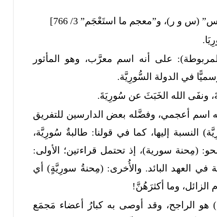
 و ر)، و”معجم ما استَعْجَم” 3/ 766]
َا.
ء المربوطة): على أنه اسم معرَّب، وهو المأثور
ًا في الدولة السُّورِيَّة.
، ونفَى الله الخَبَثَ عن سُورِيَةَ.
 أنه اسم أعجمي، وفضَّله بعض الدارسين للتفريق
َّة) النسبة إليها، كما في قولنا: طالبةٌ سُورِيَّة،
 في نحو: (مِحنة سورية)، إذ تحتمل قراءتين؛ الأولى:
ة في العهد البائد. والأُخرى: (مِحنةُ سورِيَّةٍ) أي
الزائل، وما أكثرَهُنَّ!
) هو الراجح، وقد أوصى به كبارُ أعضاء مَجمَع