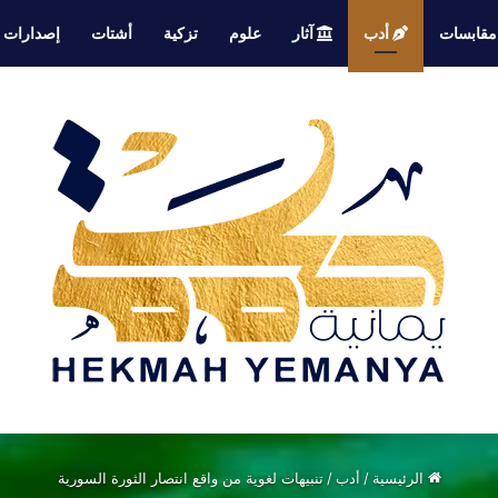
قابسات
أدب
آثار
علوم
تزكية
أشتات
إصدارات
الرئيسية
/
أدب
/
تنبيهات لغوية من واقع انتصار الثورة السورية