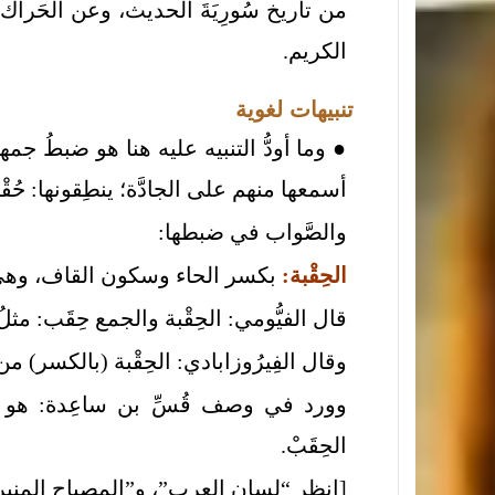
من تاريخ سُورِيَةَ الحديث، وعن الحَراك ا
الكريم.
تنبيهات لغوية
●
وما أودُّ التنبيه عليه هنا هو ضبطُ جم
أسمعها منهم على الجادَّة؛ ينطِقونها: حُقْبة
والصَّواب في ضبطها:
الحِقْبة:
بكسر الحاء وسكون القاف، وهي: ال
قال الفيُّومي: الحِقْبة والجمع حِقَب: مثلُ
وقال الفِيرُوزابادي: الحِقْبة (بالكسر) من ال
وورد في وصف قُسِّ بن ساعِدة: هو أوَّلُ 
الحِقَبْ.
[انظر “لسان العرب”، و”المصباح المني