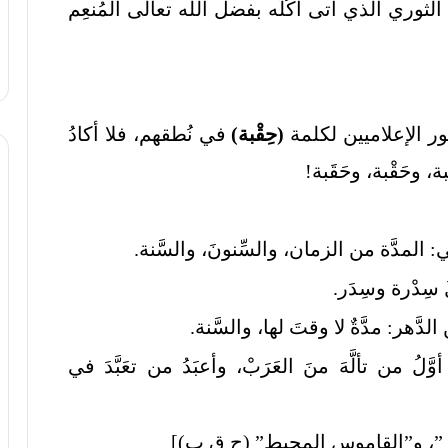
لثوري الذي آتى أُكُلَه بفضل الله تعالى المُنعِم
هور الإعلاميين لكلمة
(حِقْبة)
في نُطقهم، فلا أكادُ
، وحَقْبة، وحَقَبة!
مدَّة من الزمان، والسِّنونَ، والسَّنة.
 سِدْرة وسِدَر.
دَّهر: مدَّةٌ لا وقتَ لها، والسَّنة.
من تألَّهَ منَ العَرَبْ، وأعبَدُ من تعَبَّدَ في
ر”، و”القاموس المحيط” (ح ق ب)]