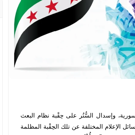
سورية، وإسدال السُّتُر على حِقْبة نظام البعث
ئل الإعلام المختلفة عن تلك الحِقْبة المظلمة