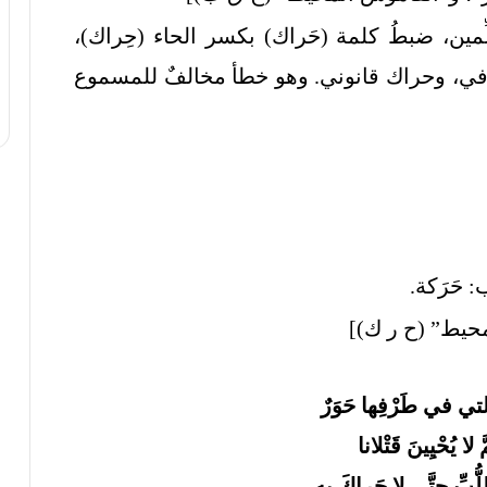
ِمين، ضبطُ كلمة (حَراك) بكسر الحاء (حِراك)،
في، وحراك قانوني. وهو خطأ مخالفٌ للمسموع
: حَرَكة.
محيط” (ح ر ك)]
التي في طَرْفِها حَوَرٌ
مَّ لا يُحْيِينَ قَتْلانا
لُّبِّ حتَّى لا حَراكَ بهِ