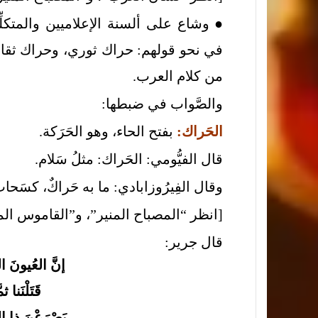
● وشاع على ألسنة الإعلاميين والمتكلّ
في نحو قولهم: حراك ثوري، وحراك ثقا
من كلام العرب.
والصَّواب في ضبطها:
الحَراك:
بفتح الحاء، وهو الحَرَكة.
قال الفيُّومي: الحَراك: مثلُ سَلام.
وقال الفِيرُوزابادي: ما به حَراكٌ، كسَحاب
[انظر “المصباح المنير”، و”القاموس ال
قال جرير:
إنَّ العُيونَ 
قَتَلْنَنا ث
يَصْرَعْنَ ذا ال