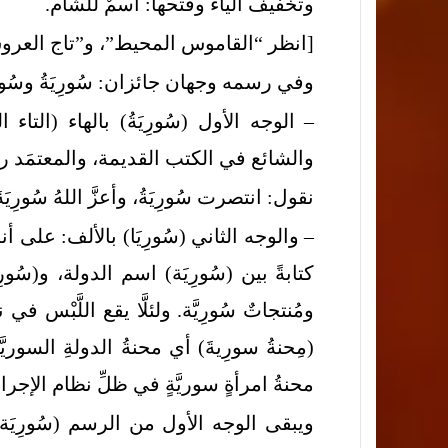
وتخفيف الياء وفتحها: اسمٌ للشَّام.
[انظر “القاموس المحيط”، و”تاج العروس” (س
وفي رسمه وجهان جائزان: سُورِيَةُ وسُورِي
– الوجه الأول (سُورِيَةُ) بالهاء (التا
والشائع في الكتب القديمة، والمعتمَد رسميّ
نقول: انتصرت سُورِيَةُ، وأعزَّ اللهُ سُورِيَةَ
– والوجه الثاني (سُورِيَا) بالألف: على
كتابةً بين (سُورِيَة) اسم الدولة، و(سُورِي
ومُنتجاتٌ سُورِيَّة. ولئلَّا يقع اللَّبْس
(مِحنةُ سورِيةَ) أي محنةُ الدولةِ السوريَّ
محنةُ امرأةٍ سوريَّةٍ في ظلِّ نظام الإجرام 
ويبقى الوجه الأول من الرسم (سُورِيَة