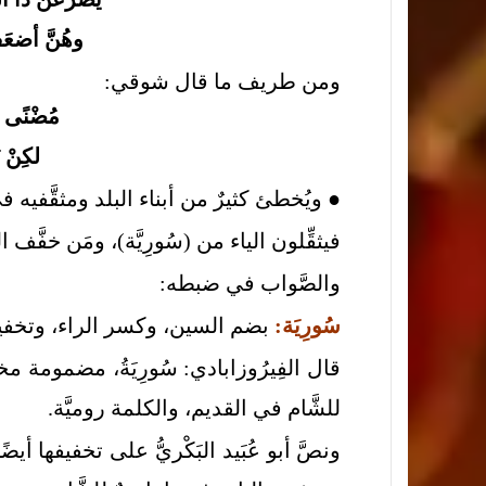
وهُنَّ أضعَفُ
ومن طريف ما قال شوقي:
مُضْنًى 
لكِنْ 
● ويُخطئ كثيرٌ من أبناء البلد ومثقَّفيه 
فيثقِّلون الياء من (سُورِيَّة)، ومَن خفَّف 
والصَّواب في ضبطه:
سُورِيَة:
بضم السين، وكسر الراء، وتخفيف
قال الفِيرُوزابادي: سُورِيَةُ، مضمومة مخفَّ
للشَّام في القديم، والكلمة روميَّة.
ونصَّ أبو عُبَيد البَكْريُّ على تخفيفها أيضً