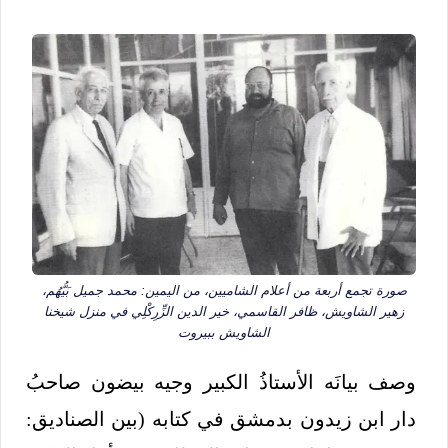
صورة تجمع أربعة من أعلام الشاميين، من اليمين: محمد جميل بَيُّهُم،
زهير الشاويش، ظافر القاسمي، خير الدين الزِّرِكْلِي في منزل شيخنا
الشاويش ببيروت
وصف بيانَه الأستاذُ الكبير وجيه بيضون صاحبُ
دار ابن زيدون بدمشق في كتابه (بين الصناديق: