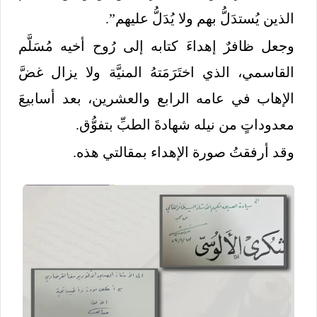
الذين يُستدَلُّ بهم ولا يُدَلُّ عليهم”.
وجعل ظافرٌ إهداءَ كتابه إلى رُوح أخيه مُسَلَّم
القاسمي، الذي اختَرَمَتهُ المنيَّة ولا يزال غضَّ
الإهاب في عامه الرابع والعشرين، بعد أسابيعَ
معدوداتٍ من نيله شهادةَ الطبِّ بتفوُّق.
وقد أرفقتُ صورة الإهداء بمقالتي هذه.