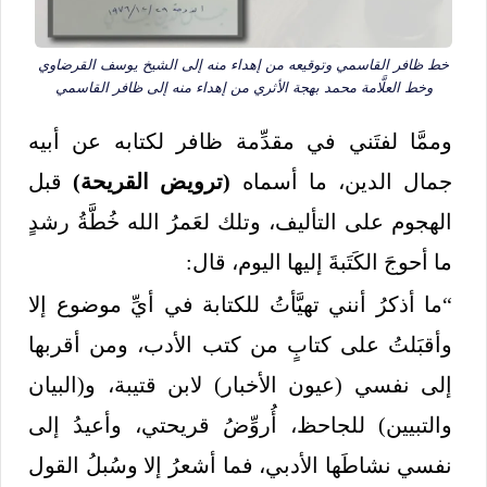
خط ظافر القاسمي وتوقيعه من إهداء منه إلى الشيخ يوسف القرضاوي
وخط العلَّامة محمد بهجة الأثري من إهداء منه إلى ظافر القاسمي
وممَّا لفتَني في مقدِّمة ظافر لكتابه عن أبيه
جمال الدين، ما أسماه
(ترويض القريحة)
قبل
الهجوم على التأليف، وتلك لعَمرُ الله خُطَّةُ رشدٍ
ما أحوجَ الكَتَبةَ إليها اليوم، قال:
“ما أذكرُ أنني تهيَّأتُ للكتابة في أيِّ موضوع إلا
وأقبَلتُ على كتابٍ من كتب الأدب، ومن أقربها
إلى نفسي (عيون الأخبار) لابن قتيبة، و(البيان
والتبيين) للجاحظ، أُروِّضُ قريحتي، وأعيدُ إلى
نفسي نشاطَها الأدبي، فما أشعرُ إلا وسُبلُ القول