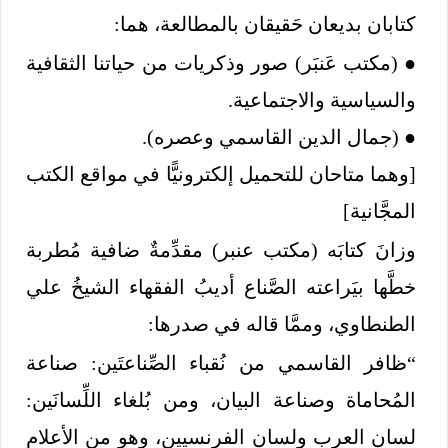
كتابان بديعان حَقيقان بالمطالعة، هما:
● (مكتب عَنبَر) صور وذكريات من حياتنا الثقافية
والسياسية والاجتماعية.
● (جمال الدين القاسمي وعصره).
[وهما متاحان للتحميل إلكترونيًّا في مواقع الكتب
المجَّانية]
وزانَ كتابَه (مكتب عنبر) مقدِّمةٌ ضافية مُطربة
خطَّها بيَراعته الصَّناع أديبُ الفقهاء الشيخُ علي
الطنطاوي، وممَّا قاله في صدرها:
“ظافر القاسمي من نُقباء الصِّناعتَين: صناعة
المُحاماة وصناعة البيان، ومن بُلغاء اللِّسانَين:
لسان العرب ولسان الفرنسيين، وهو من الأعلام