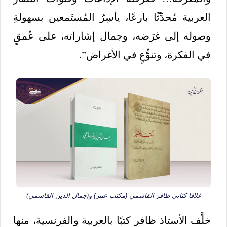
العربية مُحدِّثًا بارعًا، يأسِرُ المُستَمعين بسهولةِ
وصوله إلى غرَضه، وجمال إشاراته، على عُمقٍ
في الفكرة، وتنوُّعٍ في الأغراض”.
غلافا كتابي ظافر القاسمي (مكتب عنبر) و(جمال الدين القاسمي)
خلَّف الأستاذ ظافر كتبًا بالعربية والفرنسية، منها