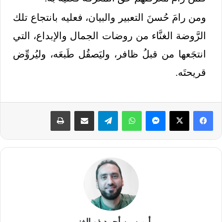
ومن رامَ حُسنَ التعبير والبيان، فعليه بانتجاع تلك
الرَّوضة الغنَّاء من روضات الجمال والإبداع، التي
انتجَعها من قبلُ ظافر، وليَصقُل طَبعَه، وليُروِّض
قريحتَه.
أيمن بن أحمد ذو الغنى