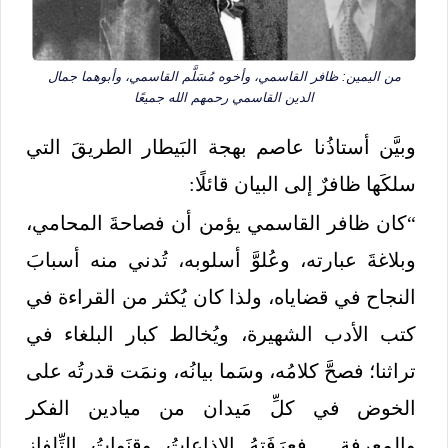
من اليمين: ظافر القاسمي، وأخوه مُسَلَّم القاسمي، وأبوهما جمال
الدين القاسمي رحمهم الله جميعًا
وبيَّن أستاذُنا عاصم بهجة البَيطار الطريقَ التي
سلكَها ظافرٌ إلى البيان قائلًا:
“كان ظافر القاسمي يؤمن أن فصاحةَ المحامي،
وبلاغةَ عبارته، وعُلوَّ أسلوبه، تُدني منه أسبابَ
النجاح في قضاياه، ولذا كان يُكثر من القراءة في
كتب الأدب الشهيرة، ويُخالط كبار البلغاء في
تراثنا؛ فصحَّ كلامُه، وسَما بيانُه، ونمَت قدرتُه على
الخوض في كلِّ مَيدان من ميادين الفكر
والمعرفة… فعرَفَتهُ الإذاعاتُ وقنَواتُ التِّلفاز