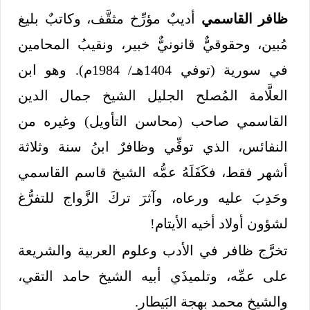
ظافر القاسمي
أديبٌ مؤرِّخ مثقَّف، وكاتبٌ بليغ
مُبين، وحقوقيٌّ قانونيٌّ خبير، ونقيبُ المحامين
في سورية (توفي 1404هـ/ 1984م). وهو ابن
العلَّامة المُصلح الجليل الشيخ جمال الدين
القاسمي صاحب (محاسن التأويل) وغيره من
النفائس، الذي توفِّي وظافرٌ ابنُ سنة وثلاثة
أشهر فقط، فكَفَلَهُ عمُّه الشيخ قاسم القاسمي
وحَدِبَ عليه ورعاه، وآثرَ تركَ الزَّواج للتفرُّغ
لشؤون أولاد أخيه الأيتام!
تخرَّج ظافر في الأدب وعلوم العربية والشريعة
على عمِّه، وتلميذَي أبيه الشيخ حامد التقي،
والشيخ محمد بهجة البَيطار.