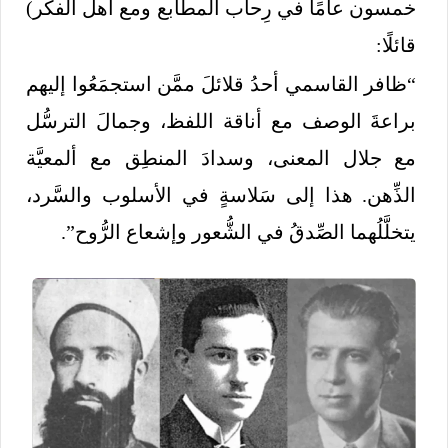
خمسون عامًا في رِحاب المطابع ومع أهل الفكر)
قائلًا:
“ظافر القاسمي أحدُ قلائلَ ممَّن استجمَعُوا إليهم
براعةَ الوصف مع أناقة اللفظ، وجمالَ الترسُّل
مع جلال المعنى، وسدادَ المنطِق مع ألمعيَّة
الذِّهن. هذا إلى سَلاسةٍ في الأسلوب والسَّرد،
يتخلَّلُهما الصِّدقُ في الشُّعور وإشعاع الرُّوح”.