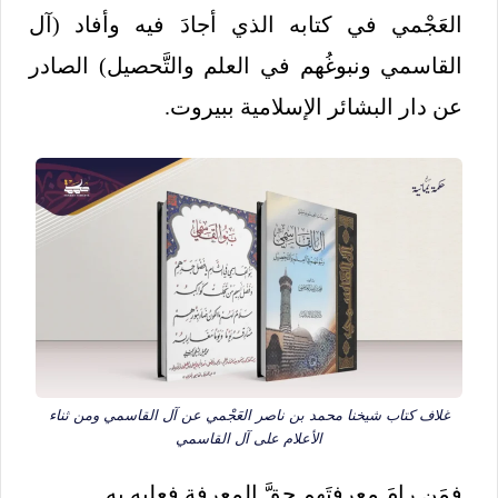
العَجْمي في كتابه الذي أجادَ فيه وأفاد (آل
القاسمي ونبوغُهم في العلم والتَّحصيل) الصادر
عن دار البشائر الإسلامية ببيروت.
غلاف كتاب شيخنا محمد بن ناصر العَجْمي عن آل القاسمي ومن ثناء
الأعلام على آل القاسمي
فمَن رامَ معرفتَهم حقَّ المعرفة فعليه به.