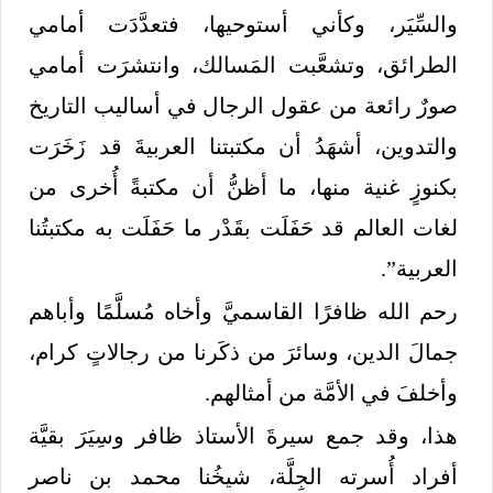
والسِّيَر، وكأني أستوحيها، فتعدَّدَت أمامي
الطرائق، وتشعَّبت المَسالك، وانتشرَت أمامي
صورٌ رائعة من عقول الرجال في أساليب التاريخ
والتدوين، أشهَدُ أن مكتبتنا العربيةَ قد زَخَرَت
بكنوزٍ غنية منها، ما أظنُّ أن مكتبةً أُخرى من
لغات العالم قد حَفَلَت بقَدْر ما حَفَلَت به مكتبتُنا
العربية”.
رحم الله ظافرًا القاسميَّ وأخاه مُسلَّمًا وأباهم
جمالَ الدين، وسائرَ من ذكَرنا من رجالاتٍ كرام،
وأخلفَ في الأمَّة من أمثالهم.
هذا، وقد جمع سيرةَ الأستاذ ظافر وسِيَرَ بقيَّة
أفراد أُسرته الجِلَّة، شيخُنا محمد بن ناصر