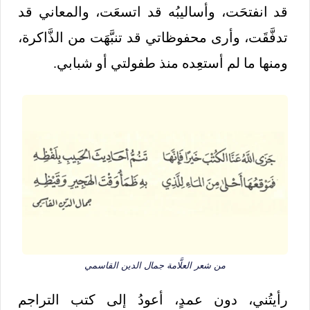
قد انفتحَت، وأساليبُه قد اتسعَت، والمعاني قد
تدفَّقَت، وأرى محفوظاتي قد تنبَّهَت من الذَّاكرة،
ومنها ما لم أستعِده منذ طفولتي أو شبابي.
من شعر العلَّامة جمال الدين القاسمي
رأيتُني، دون عمدٍ، أعودُ إلى كتب التراجم