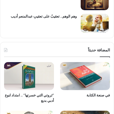
وهم الوهم.. تعقيبٌ على تعقيبِ عبدالمنعم أديب
المضافة حديثاً
في صنعة الكتابة
“ثروتي التي خسرتها” .. امتداد لنوع
أدبي بديع