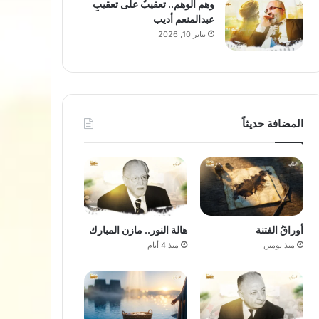
وهم الوهم.. تعقيبٌ على تعقيبِ
عبدالمنعم أديب
يناير 10, 2026
المضافة حديثاً
أوراقُ الفتنة
هالة النور.. مازن المبارك
منذ يومين
منذ 4 أيام