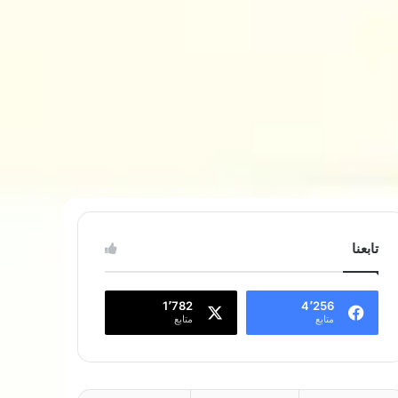
تابعنا
1٬782
4٬256
متابع
متابع