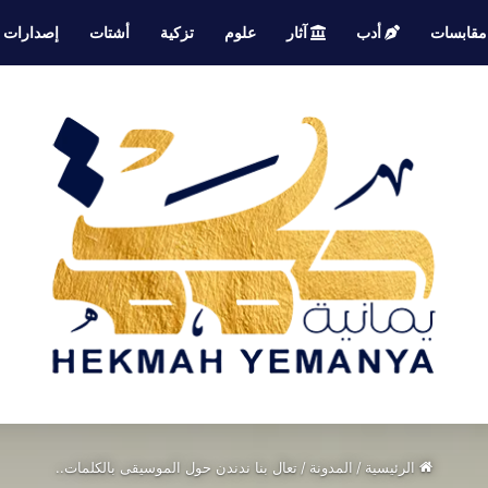
قابسات
أدب
آثار
علوم
تزكية
أشتات
إصدارات
الرئيسية
/
المدونة
/
تعال بنا ندندن حول الموسيقى بالكلمات..