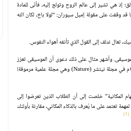
إذ هي تشير إلى عالم الروح وتولج إليه، فأنّى للمادة
ا قد وقفت على مقولة إميل سيوران: “لولا باخ، لكان الله
، تعال ندلف إلى القول الذي تأنفه أهواء النفوس.
 بالموسيقى. وأشهر مثال على ذلك دعوى أن الموسيقى تعزز
الذكاء. وتلك خرافة أصلها مقالة نُشرت عام ١٩٩٣م في مجلة نيتشر (Nature) وهي مجلة علمية مرموقة!
هام المكانية” خلصت إلى أن الطلاب الذين تعرضوا إلى
همة تعتمد على ما يُعرف بالذكاء المكاني، مقارنة بأولئك
[1]