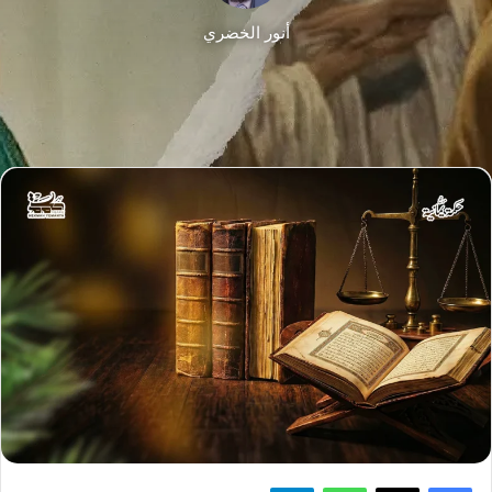
أنور الخضري