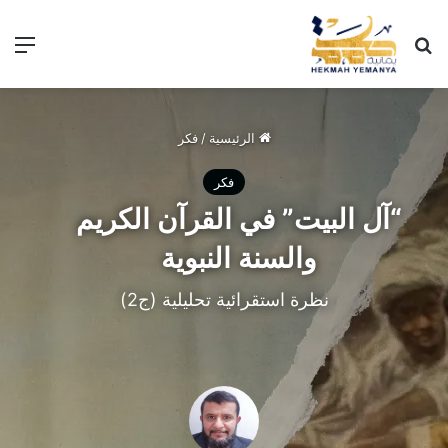
الرئيسية
/
فكر
فكر
“آل البيت” في القرآن الكريم
والسنة النبوية
نظرة استقرائية تحليلية (ج2)