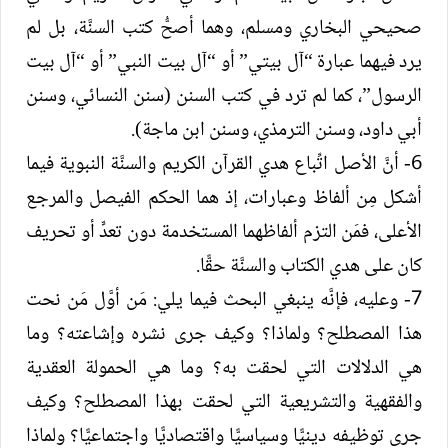
صحيحي البخاري ومسلم، وهما أصحُّ كتب السنَّة، بل لم
يرد فيهما عبارة “آل بيتي” أو “آل بيت النبي” أو “آل بيت
الرسول”، كما لم ترد في كتب السنن (سنن النسائي، وسنن
أبي داود، وسنن الترمذي، وسنن ابن ماجة).
6- أنَّ الأصل اتِّباع هدي القرآن الكريم والسنَّة النبوية فيما
أشكل مِن ألفاظ وعبارات، إذ هما الحكم الفيصل والمرجع
الأعلى، فمَن التزم ألفاظهما المستخدمة دون تعدٍّ أو تحريف
كان على هدي الكتاب والسنَّة حقًّا.
7- وعليه، فإنَّه ينبغي البحث فيما يلي: مَن أوَّل مَن نحت
هذا المصطلح؟ ولماذا؟ وكيف جرى نشره وإشاعته؟ وما
هي الدلالات التي لحقت به؟ وما هي الحمولة العقدية
والفقهية والتشريعية التي لحقت بهذا المصطلح؟ وكيف
جرى توظيفه دينيًّا وسياسيًّا واقتصاديًّا واجتماعيًّا؟ ولماذا