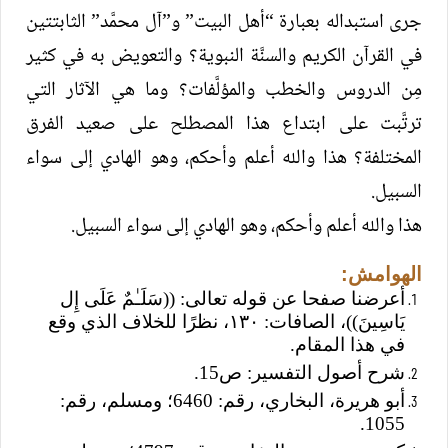
جرى استبداله بعبارة “أهل البيت” و”آل محمَّد” الثابتتين
في القرآن الكريم والسنَّة النبوية؟ والتعويض به في كثير
مِن الدروس والخطب والمؤلَّفات؟ وما هي الآثار التي
ترتَّبت على ابتداع هذا المصطلح على صعيد الفرق
المختلفة؟ هذا والله أعلم وأحكم، وهو الهادي إلى سواء
السبيل.
هذا والله أعلم وأحكم، وهو الهادي إلى سواء السبيل.
الهوامش:
أعرضنا صفحا عن قوله تعالى: ((سَلَـٰمٌ عَلَى إِل
يَاسِينَ))، الصافات: ١٣٠، نظرًا للخلاف الذي وقع
في هذا المقام.
شرح أصول التفسير: ص15.
أبو هريرة، البخاري، رقم: 6460؛ ومسلم، رقم:
1055.