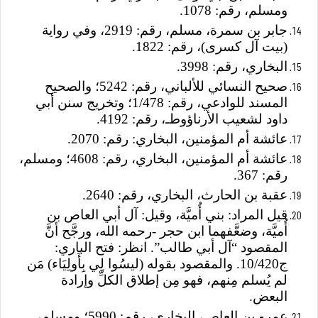
ومسلم، رقم: 1078.
جابر بن سمرة، مسلم، رقم: 2919، وفي رواية
(بيت آل كسرى)، رقم: 1822.
البخاري، رقم: 3998.
صحيح النسائي للألباني، رقم: 5242؛ والصحيح
المسند للوادعي، رقم: 1/478؛ وتخريج سنن أبي
داود لشعيب الأرناؤوطـ، رقم: 4192.
عائشة أم المؤمنين، البخاري: رقم: 2070.
عائشة أم المؤمنين، البخاري، رقم: 4608؛ ومسلم،
رقم: 367.
عقبة بن الحارث، البخاري، رقم: 2640.
قيل المراد: بني أُميَّة، وقيل: آل أبي العاص بن
أُميَّة، وضعَّفهما ابن حجر -رحمه الله، ورجَّح أنَّ
المقصود “آل أبي طالب”. انظر: فتح الباري:
ج10/420. والمقصود بقوله (ليسُوا لِي بِأَولِيَاء) مَن
لم يُسلم مِنهم، فهو مِن إطلاق الكلِّ وإرادة
البعض.
عمرو بن العاص، البخاري، رقم: 5990؛ ومسلم،