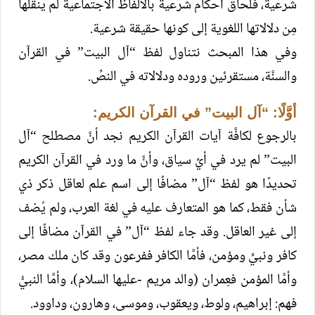
شرعية، فلحاق أحكام شرعية بالألفاظ الاجتماعية لم ينقلها
مِن دلالاتها اللغوية إلى كونها حقيقة شرعية.
وفي هذا المبحث نتناول لفظ “آل البيت” في القرآن
والسنَّة، مستقرئين وروده ودلالاته في النصِّ.
أوَّلًا: “آل البيت” في القرآن الكريم:
بالرجوع لكافَّة آيات القرآن الكريم نجد أنَّ مصطلح “آل
البيت” لم يرد في أيِّ سياق، وأنَّ ما ورد في القرآن الكريم
تحديدًا هو لفظ “آل” مضافًا إلى اسم علم لعاقل ذكر ذي
شأن فقط، كما هو المتعارف عليه في لغة العرب، ولم يُضف
إلى غير العاقل. وقد جاء لفظ “آل” في القرآن مضافًا إلى
كافر ونبيٍّ ومؤمن، فأمَّا الكافر ففرعون وقد كان ملك مصر،
وأمَّا المؤمن فعِمران (والد مريم -عليها السلام)، وأمَّا النبيُّ
فهم: إبراهيم، ولوط، ويعقوب، وموسى، وهارون، وداوود.