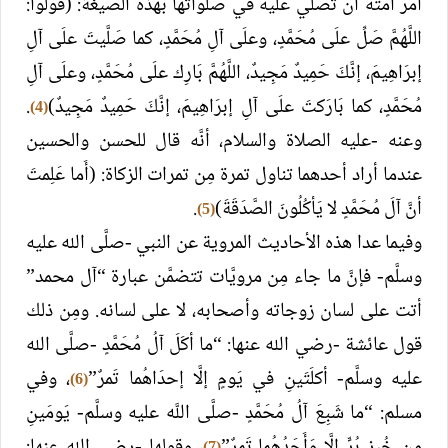
أمر أمَّته أن تصلِّي عليه في صلواتها بهذه الصيغة: (قُولوا:
اللَّهُمَّ صَلِّ علَى مُحَمَّدٍ، وعلَى آلِ مُحَمَّدٍ، كما صَلَّيتَ علَى آلِ
إبرَاهِيمَ، إنَّكَ حَمِيدٌ مَجِيدٌ، اللَّهُمَّ بَارِك علَى مُحَمَّدٍ، وعلَى آلِ
مُحَمَّدٍ، كما بَارَكتَ علَى آلِ إبرَاهِيمَ، إنَّكَ حَمِيدٌ مَجِيدٌ)
.
(4)
وعنه -عليه الصلاة والسلام، أنَّه قال للحسن والحسين
عندما أراد أحدهما تناول تمرة مِن تمرات الزكاة: (أَما عَلِمتَ
أنَّ آلَ مُحَمَّدٍ لا يَأكُلُونَ الصَّدَقَةَ)
.
(5)
وفيما عدا هذه الأحاديث المروية عن النبي -صلَّى الله عليه
وسلَّم- فإنَّ ما جاء مِن مرويَّات تتضمَّن عبارة “آل محمد”
أتت على لسان زوجاته وأصحابه، لا على لسانه. ومِن ذلك
قول عائشة -رضي الله عنها: “ما أكَلَ آلُ مُحَمَّدٍ -صلَّى الله
عليه وسلَّم- أكلَتَينِ في يَومٍ إلَّا إحدَاهُما تَمرٌ”
، وفي
(6)
مسلم: “ما شَبِعَ آلُ مُحَمَّدٍ -صلَّى اللَّه عليه وسلَّم- يَومَينِ
(7)