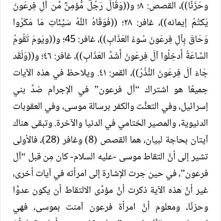
وحَزَنًا))، القصص: ٨؛ و((وَقَالَ رَجُلࣱ مُّؤمِنࣱ مِّن آلِ فِرعَونَ
يَكتُمُ إيمانه))، غافر: ٢٨؛ ((فَوَقَاهُ اللَّهُ سَيِّئَاتِ مَا مَكَرُوا
وَحَاقَ بِآلِ فِرعَونَ سُوءُ العَذَابِ))، غافر: 45؛ و((ويَومَ تَقُومُ
السَّاعَةُ أَدخِلُوا آلَ فِرعَونَ أَشَدَّ العَذَابِ))، غافر: ٤٦؛ و((وَلَقَد
جَاءَ آلَ فِرعَونَ النُّذُرُ))، القمر: ٤١. ويلاحظ في هذه الآيات
جميعًا هو اشتراك “آل فرعون” في الإجرام ضدَّ بني
إسرائيل، وفي التعنُّت والكفر برسالة موسى، وفي العقوبات
الدنيوية، والمصير الختامي في الدنيا والآخرة. وتبقى هناك
آيتان بحاجة لبيان، هما القصص (8) وغافر (28)، فالأولى
تشير إلى أنَّ التقاط موسى -عليه السلام- كان مِن قبل “آل
فرعون”، في حين جرت الإشارة إلى امرأته في آيات أخرى،
غير أنَّ هذه الآية ذكرت أنَّ مؤدَّى الالتقاط أن يكون عدوًّا
وحزنًا، ومعلوم أنَّ امرأة فرعون آمنت بموسى، فهي