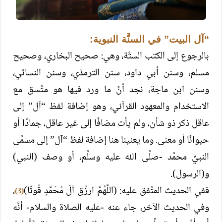
“آل البيت” في السنَّة النبوية:
بالرجوع إلى الكتب الستَّة، وهي: صحيح البخاري، وصحيح
مسلم، وسنن أبي داود، سنن الترمذي، وسنن النسائي،
وسنن ابن ماجة، نجد أنَّ ما ورد فيها هو متَّسق مع
الاستخدام والمعهود القرآني، وهو إضافة لفظ “آل” إلى
عاقل ذكر ذو شأن، ولم يأت مضافًا إلى غير عاقل، جمادًا أو
حيوانًا أو معنى. وما يعنينا هنا إضافة لفظ “آل” إلى مسمَّى
النبيِّ محمَّد -صلَّى الله عليه وسلَّم، أو وصف (النبي)
و(الرسول).
ففي الحديث المتَّفق عليه: (اللَّهُمَّ ارزُق آلَ مُحَمَّدٍ قُوتًا)
،
(3)
وفي الحديث الآخر، جاء عنه -عليه الصلاة والسلام- أنَّه