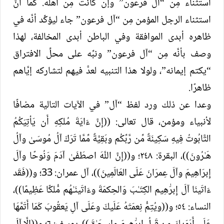
استثناء مِن “آل فرعون” وإن كانت مِن أهله. كما أنَّ
استثناء الرجل المؤمن مِن “آل فرعون” جاء ليؤكِّد أنَّه في
ظاهره أبدى الموافقة وفي الباطن أبدى المخالفة، لهذا
وصف بأنَّه مِن “آل فرعون” ونبِّه على محلِّ الافتراق
“يكتم إيمانه”، ولولا هذا التنبيه لعدَّ فيهم لتشاركه إيَّاهم
ظاهرًا.
وعدا عن ذلك ورد لفظ “آل” في الآيات التالية مضافًا
لأنبياء ومؤمن، قال تعالى: ((إِنَّ ءَایَةَ مُلكِهِ أَن یَأتِیَكُمُ
التَّابُوتُ فِيهِ سَكِينَةٌ مِّن رَّبِّكُم وبَقِيَّةٌ مِّمَّا تَرَكَ آلُ مُوسَىٰ وآلُ
هَـٰرُونَ))، البقرة: ٢٤٨؛ و((إِنَّ اللَّهَ اصطَفَىٰ آدَمَ وَنُوحًا وآلَ
إِبرَاهِيمَ وآلَ عِمرَانَ عَلَى العَالَمِينَ))، آل عمران: 33؛ و((فَقَد
ءَاتَینَا آلَ إِبرَٰ⁠هِیم الكِتَـٰبَ وَالحِكمَةَ وءَاتَینَـٰهُم مُّلكًا عَظِيمًا))،
النساء: ٥٤؛ و((ویُتِمُّ نِعمَتَهُ عَلَيكَ وعَلَى آلِ يَعقُوبَ كَمَا أَتَمَّهَا