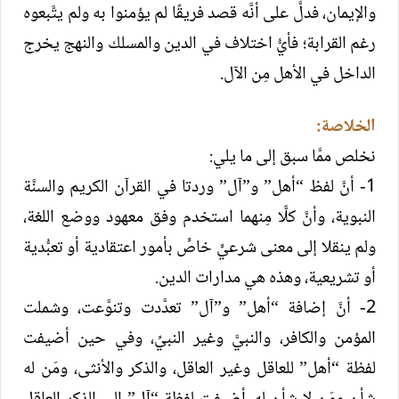
والإيمان، فدلَّ على أنَّه قصد فريقًا لم يؤمنوا به ولم يتَّبعوه
رغم القرابة؛ فأيُّ اختلاف في الدين والمسلك والنهج يخرج
الداخل في الأهل مِن الآل.
الخلاصة:
نخلص ممَّا سبق إلى ما يلي:
1- أنَّ لفظ “أهل” و”آل” وردتا في القرآن الكريم والسنَّة
النبوية، وأنَّ كلًّا مِنهما استخدم وفق معهود ووضع اللغة،
ولم ينقلا إلى معنى شرعيٍّ خاصٍّ بأمور اعتقادية أو تعبُّدية
أو تشريعية، وهذه هي مدارات الدين.
2- أنَّ إضافة “أهل” و”آل” تعدَّدت وتنوَّعت، وشملت
المؤمن والكافر، والنبيَّ وغير النبيِّ، وفي حين أضيفت
لفظة “أهل” للعاقل وغير العاقل، والذكر والأنثى، ومَن له