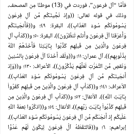
فأمَّا “آل فرعون”، فوردت في (13) موطنًا مِن المصحف،
وذلك في قوله تعالى: ((وإِذ نَجَّینَـٰكُم مِّن آلِ فِرعَونَ
يَسُومُونَكُم سُوءَ العَذَابِ))، البقرة: ٤٩؛ و((فَأَنجَینَـٰكُم
وَأَغرَقنَا آلَ فِرعَونَ وأَنتُم تَنظُرُونَ))، البقرة: ٥٠؛ و((كَدَأبِ آلِ
فِرعَونَ والَّذِينَ مِن قَبلِهِم كَذَّبُوا بِـَٔایَـٰتِنَا فَأَخَذَهُمُ اللَّهُ
بِذُنُوبِهِم))، آل عمران: ١١؛ و((ولَقَد أَخَذنَا آلَ فِرعَونَ بِالسِّنِینَ
وَنَقصࣲ مِّن الثَّمَرَٰ⁠تِ لَعَلَّهُم یَذَّكَّرُونَ))، الأعراف: ١٣٠؛ و((وَإِذ
أَنجَینَـٰكُم مِّن آلِ فِرعَونَ يَسُومُونَكُم سُوۤءَ العَذَابِ))،
الأعراف: ١٤١؛ و((كَدَأبِ آلِ فِرعَونَ والَّذِينَ مِن قَبلِهِم كَفَرُوا۟
بِـَٔایَـٰتِ اللَّهِ))، الأنفال: ٥٢؛ و((كَدَأبِ آلِ فِرعَونَ والَّذِينَ مِن
قَبلِهِم كَذَّبُوا۟ بِـَٔایَـٰتِ رَبِّهِم))، الأنفال: ٥٤؛ و((اذكُرُوا نِعمَةَ اللَّهِ
عَلَیكُم إِذ أَنجَىٰكُم مِّن آلِ فِرعَونَ یَسُومُونَكُم سُوۤءَ العَذَابِ))،
إبراهيم: ٦؛ و((فَالتَقَطَهُ آلُ فِرعَونَ لِيَكُونَ لَهُم عَدُوًّا