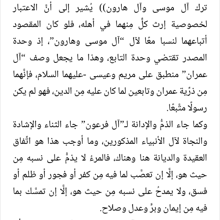
ترك آل موسى وآل هارون)) يُشير إلى أنَّ الاعتبار
لخصوصية إرث كلٍّ مِنهما في أهله، فلو كان المقصود
أتباعهما لنسبا معًا لآل “آل موسى وهارون”، إذ وحدة
المصدر تقتضي وحدة التابع، وهذا ما يجعل وصف “آل
عمران” منطبق على مريم وعيسى -عليهما السلام، فإنَّهما
مِن ذرِّية عمران وتابعين لما كان عليه مِن الدين، فهو لم يكن
رسولًا متَّبعًا.
وكما جاء الذمُّ والإدانة لـ”آل فرعون” جاء الثناء والإشادة
والنجاة لآل الأنبياء المذكورين، وما أوجب هذا هو اتِّفاق
العقيدة والديانة هنا وهناك، فالمرءُ لا يذمُّ على نسبه مِن
حيث هو، إلَّا إن تعصَّب لما فيه مِن كفر أو فجور أو ظلم أو
فسق، ولا يمدحُ على نسبه مِن حيث هو، إلَّا إن تمسَّك بما
فيه مِن إيمان وبرٍّ وعدل وصلاح.