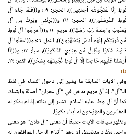
عَلَى أَبَوَيكَ مِن قَبلُ إِبرَٰ⁠هِیمَ وإِسحَـٰقَ))، يوسف: ٦؛ و((إِلَّا آلَ
لُوطٍ إِنَّا لَمُنَجُّوهُم أَجمَعِينَ))، الحجر: ٥٩؛ و((فَلَمَّا جَاءَ آلَ
لُوطٍ الـمُرسَلُونَ))، الحجر: ٦١؛ و((يَرِثُنِي ويَرِثُ مِن آلِ
يَعقُوبَ واجعَلهُ رَبِّ رَضِيًّا))، مريم: ٦؛ و((أَخرِجُوا آلَ لُوطࣲ
مِّن قَريَتِكُم إِنَّهُم أُنَاسࣱ يَتَطَهَّرُونَ))، النمل: ٥٦؛ و((اعمَلُوا آلَ
دَاوُۥدَ شُكرًا وقَلِيلٌ مِّن عِبَادِيَ الشَّكُورُ))، سبأ: ١٣؛ و((إِنَّا
أَرسَلنَا عَلَيهِم حَاصِبًا إِلَّا آلَ لُوطࣲ نَّجَّینَـٰهُم بِسَحَرࣲ))، القمر: ٣٤.
(1)
وفي الآيات السابقة ما يشير إلى دخول النساء في لفظ
الـ”آل”، إذ أنَّ مريم تدخل في “آل عمران” أصالة وابتداءً،
كما أنَّ آل لوط -عليه السلام- تشير إلى بناته، إذ لم يذكر له
المفسِّرون والمؤرِّخون له أبناء ذكورًا.
وتظهر سياقات الآيات جميعًا أنَّ معنى “آل فلان” هو معنى
واحد، مطَّرد منضبط، ألا وهو “أتباع الرجل الموافقون له