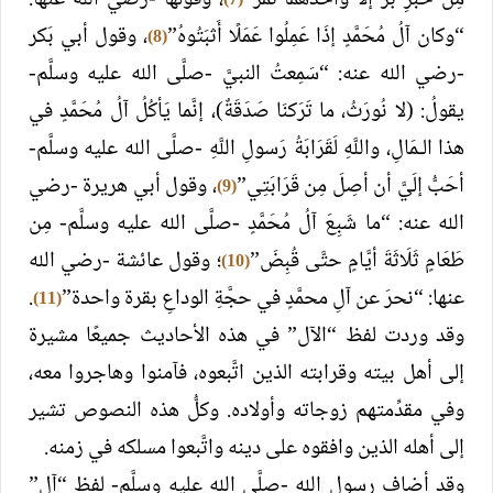
مِن خُبزِ بُرٍّ إلَّا وَأَحَدُهُما تَمرٌ”
، وقولها -رضي الله عنها:
“وكان آلُ مُحَمَّدٍ إذَا عَمِلُوا عَمَلًا أَثبَتُوهُ”
، وقول أبي بَكر
(8)
-رضي الله عنه: “سَمِعتُ النبيَّ -صلَّى الله عليه وسلَّم-
يقولُ: (لا نُورَثُ، ما تَرَكنَا صَدَقَةٌ)، إنَّما يَأكُلُ آلُ مُحَمَّدٍ في
هذا الـمَالِ، واللَّهِ لَقَرَابَةُ رَسولِ اللَّهِ -صلَّى الله عليه وسلَّم-
أحَبُّ إلَيَّ أن أصِلَ مِن قَرَابَتِي”
، وقول أبي هريرة -رضي
(9)
الله عنه: “ما شَبِعَ آلُ مُحَمَّدٍ -صلَّى الله عليه وسلَّم- مِن
طَعَامٍ ثَلَاثَةَ أيَّامٍ حتَّى قُبِضَ”
؛ وقول عائشة -رضي الله
(10)
عنها: “نحرَ عن آلِ محمَّدٍ في حجَّةِ الوداعِ بقرة واحدة”
.
(11)
وقد وردت لفظ “الآل” في هذه الأحاديث جميعًا مشيرة
إلى أهل بيته وقرابته الذين اتَّبعوه، فآمنوا وهاجروا معه،
وفي مقدِّمتهم زوجاته وأولاده. وكلُّ هذه النصوص تشير
إلى أهله الذين وافقوه على دينه واتَّبعوا مسلكه في زمنه.
وقد أضاف رسول الله -صلَّى الله عليه وسلَّم- لفظ “آل”