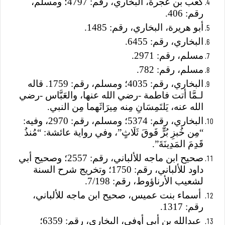
كعب بن عجرة، البخاري، رقم: 4797؛ ومسلم،
رقم: 406.
أبو هريرة، البخاري، رقم: 1485.
البخاري، رقم: 6455.
مسلم، رقم: 2971.
مسلم، رقم: 782.
البخاري، رقم: 4035؛ ومسلم، رقم: 1759. قاله
لـمَّا أتت فاطمة -رضي الله عنها، والعَبَّاس -رضي
الله عنه، يَلتَمِسَانِ مِنه مِيرَاثَهما مِن النبي.
البخاري، رقم: 5374؛ ومسلم، رقم: 2970، وفيه:
“مِن خُبزِ بُرٍّ فَوقَ ثَلَاثٍ”، وفي رواية عائشة: “مُنذُ
قَدِمَ المَدِينَةَ”.
صحيح ابن ماجه للألباني، رقم: 2557؛ وصحيح أبي
داود للألباني، رقم: 1750؛ وتخريج شرح السنة
لشعيب الأرناؤوط، رقم: 7/198.
أسماء بنت عميس، صحيح ابن ماجه للألباني،
رقم: 1317.
عبدالله بن أبي أوفى، البخاري، رقم: 6359؛