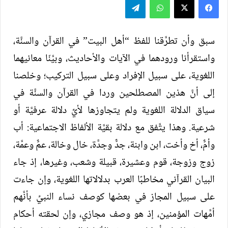
سبق وأن تطرَّقنا للفظ “أهل البيت” في القرآن والسنَّة،
واستقرأنا ورودهما في الآيات والأحاديث، وبيَّنّا معانيهما
اللغوية، على سبيل الإفراد وعلى سبيل التركيب؛ وخلصنا
إلى أنَّ هذين المصطلحين وردا في القرآن والسنَّة في
سياق الدلالة اللغوية ولم يتجاوزها لأيِّ دلالة عرفيَّة أو
شرعية. وهذا يتَّفق مع دلالة بقيَّة الألفاظ الاجتماعية: أب
وأمٌّ، أخ وأخت، ابن وابنة، جدٌّ وجدَّة، خال وخالة، عمٌّ وعمَّة،
زوج وزوجة، قوم وعشيرة، قبيلة وشعب، وغيرها، إذ جاء
البيان القرآني مخاطبًا العرب بدلالاتها اللغوية، وإن جاءت
على سبيل المجاز في بعضها كوصف نساء النبيِّ بأنَّهم
أمَّهات المؤمنين، إذ هو وصف مجازي، وإن لحقته أحكام