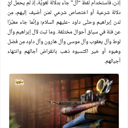
إذن، فاستخدام لفظ “آل” جاء بدلالة لغويَّة، إذ لم يحمل أيَّ
دلالة شرعية أو اختصاص شرعي لمـَن أضيف إليهم، مِن
لدن إبراهيم وحتَّى داود -عليهم السلام؛ وإنَّما جاء معبِّرًا
عن فئة في سياق أحوال مختلفة. وما ثبت لآل إبراهيم وآل
لوط وآل يعقوب وآل موسى وآل هارون وآل داود مِن فضل
وهبوه أو خير اكتسبوه ذهب بانقراض آجالهم وانتهاء
أجيالهم.