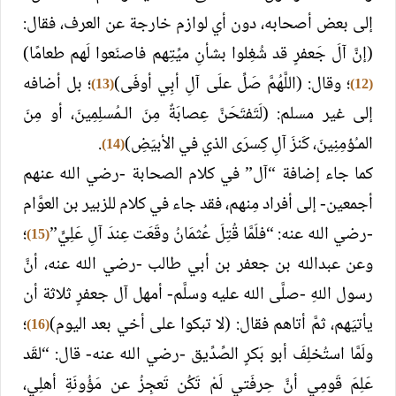
إلى بعض أصحابه، دون أي لوازم خارجة عن العرف، فقال:
(إنَّ آلَ جَعفرٍ قد شُغِلوا بشأنِ ميِّتِهم فاصنَعوا لَهم طعامًا)
؛ وقال: (اللَّهُمَّ صَلِّ علَى آلِ أبِي أوفَى)
؛ بل أضافه
(13)
(12)
إلى غير مسلم: (لَتَفتَحَنَّ عِصابَةٌ مِنَ الـمُسلِمِينَ، أو مِنَ
المـُؤمِنِينَ، كَنزَ آلِ كِسرَى الذي في الأبيَضِ)
.
(14)
كما جاء إضافة “آل” في كلام الصحابة -رضي الله عنهم
أجمعين- إلى أفراد مِنهم، فقد جاء في كلام للزبير بن العوَّام
-رضي الله عنه: “فلَمَّا قُتِلَ عُثمَانُ وقَعَت عِندَ آلِ عَلِيٍّ”
؛
(15)
وعن عبدالله بن جعفر بن أبي طالب -رضي الله عنه، أنَّ
رسول اللهِ -صلَّى الله عليه وسلَّم- أمهل آل جعفرٍ ثلاثة أن
يأتيَهم، ثمَّ أتاهم فقال: (لا تبكوا على أخي بعد اليوم)
؛
(16)
ولَمَّا استُخلِفَ أبو بَكرٍ الصِّدِّيق -رضي الله عنه- قال: “لقَد
عَلِمَ قَومِي أنَّ حِرفَتي لَمْ تَكُن تَعجِزُ عن مَؤُونَةِ أهلِي،