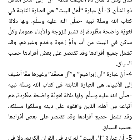
شأن ومَن لا شأن له، أضيفت لفظة “آل” إلى الذكر العاقل
ذو الشأن. 3- أنَّ عبارة “أهل البيت” هي العبارة الثابتة في
كتاب الله وسنَّة نبيه -صلَّى الله عليه وسلَّم، ولها دلالة
لغويَّة واضحة مطَّردة، إذ تشير للزوجة والأبناء عموما، وكلُّ
ساكن في البيت مِن أب وأمٍّ إخوة وخدم وغيرهم، وقد
تشمل جميع أفرادها وقد تقتصر على بعض أفرادها حسب
السياق.
4- أنَّ عبارة “آل إبراهيم” و”آل محمَّد” وغيرها ممَّا أضيف
إلى الأنبياء، هي العبارة الثابتة في كتاب الله وسنَّة نبيه
-صلَّى الله عليه وسلَّم، ولها دلالة لغويَّة واضحة مطَّردة، هم
أتباعه مِن أهله، الذين وافقوه على دينه وسلكوا مسلكه،
وقد تشمل جميع أفرادها وقد تقتصر على بعض أفرادها
حسب السياق.
5- أنَّ عبارة “آل البيت” لم ترد في القرآن الكريم، ولا في