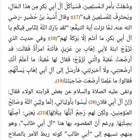
وشُغِلتُ بأَمرِ الـمُسلِمِينَ، فَسَيَأكُلُ آلُ أبِي بَكرٍ مِن هذا الـمَالِ،
ويَحتَرِفُ لِلمُسلِمِينَ فِيهِ”
؛ وقال أُسَيدُ بنُ حُضَيرٍ -رضي
(17)
الله عنه، لـمَّا نزلت آية التيمُّم: “لقَد بَارَكَ اللَّهُ لِلنَّاسِ فِيكُم يا
آلَ أبِي بَكرٍ، ما أنتُم إلَّا بَرَكَةٌ لهم”
؛ وفي حديث الذي
(18)
تَزَوَّجَ ابنَة لأبِي إهَابِ بنِ عَزِيزٍ، فأتَتهُ امرَأَةٌ فَقالَت: قد
أرضَعتُ عُقبَةَ والَّتي تَزَوَّجَ؛ فَقال لها عُقبَةُ: ما أعلَمُ أنَّكِ
أرضَعتِنِي، ولَا أخبَرتِنِي، فأرسَلَ إلى آلِ أبِي إهَابٍ يَسأَلُهُم،
فَقالوا: ما عَلِمنَا أرضَعَت صَاحِبَتَنَا
.
(19)
ونفى عليه الصلاة والسلام عن بعض قرابته الولاء فقال:
(إنَّ آلَ أبِي فلان
لَيسُوا بأَولِيَائِي، إنَّما ولِيِّيَ اللَّهُ وصَالِحُ
(20)
المـُؤمِنِينَ، ولَكِن لهم رَحِمٌ أبُلُّهَا ببَلَالِهَا)
، يَعنِي: أصِلُهَا
(21)
بصِلَتِهَا. ورغم أنَّ المقصود بها هنا “آل أبي طالب”، وهو
مِنهم، نسبهم إلى “أبي طالب” كونه ربط الأمر بالصلاح