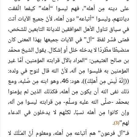
على دينه مِن أهله”، فهم ليسوا “أهله” كيفما اتَّفقت
ديانتهم، وليسوا “أتباعه” دون أهله، لأنَّ جميع الآيات أتت
في سياق تناول الأهل الموافقين للديانة التابعين للشخص،
فمتى فسِّر لفظ “آل” في الآيات جميعها بهذا المعنى كان
منضبطًا مطَّردًا لا يدخله خلل أو إشكال. يقول الشيخ محمَّد
بن صالح العثيمين: “المراد بالآل قرابته المؤمنين، أمَّا غير
المؤمنين به فليسوا مِن آله، لأنَّ الله قال لنوح في ولده:
((إِنَّهُ لَيسَ مِن أَهلِكَ))، هود: 46، وهو ابنه مِن صُلبه، ومع
ذلك نفى الله أن يكون مِن أهله، فكذلك الذين لم يؤمنوا
بمحمَّد -صلَّى الله عليه وسلَّم- مِن قرابته ليسوا مِن آله،
وإن كانوا مِن أهله نسبًا، لكنَّهم لا يدخلون في الدعاء
لهم”
.
(3)
فـ”آل فرعون” هم أتباعه مِن أهله، ومعلوم أنَّ المـُلْكَ لا