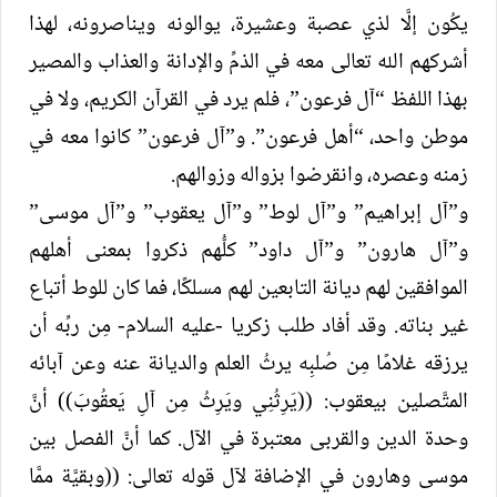
يكُون إلَّا لذي عصبة وعشيرة، يوالونه ويناصرونه، لهذا
أشركهم الله تعالى معه في الذمِّ والإدانة والعذاب والمصير
بهذا اللفظ “آل فرعون”، فلم يرد في القرآن الكريم، ولا في
موطن واحد، “أهل فرعون”. و”آل فرعون” كانوا معه في
زمنه وعصره، وانقرضوا بزواله وزوالهم.
و”آل إبراهيم” و”آل لوط” و”آل يعقوب” و”آل موسى”
و”آل هارون” و”آل داود” كلُّهم ذكروا بمعنى أهلهم
الموافقين لهم ديانة التابعين لهم مسلكًا، فما كان للوط أتباع
غير بناته. وقد أفاد طلب زكريا -عليه السلام- مِن ربِّه أن
يرزقه غلامًا مِن صُلبِه يرثُ العلم والديانة عنه وعن آبائه
المتَّصلين بيعقوب: ((يَرِثُنِي ويَرِثُ مِن آلِ يَعقُوبَ)) أنَّ
وحدة الدين والقربى معتبرة في الآل. كما أنَّ الفصل بين
موسى وهارون في الإضافة لآل قوله تعالى: ((وبقيَّة ممَّا