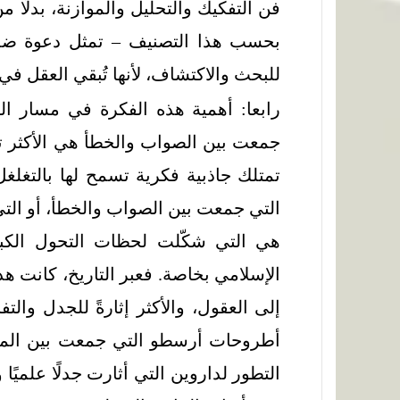
فن التفكيك والتحليل والموازنة، بدلًا م
بحسب هذا التصنيف – تمثل دعوة ضمن
للبحث والاكتشاف، لأنها تُبقي العقل في 
رابعا: أهمية هذه الفكرة في مسار الفك
جمعت بين الصواب والخطأ هي الأكثر تأثيرً
تمتلك جاذبية فكرية تسمح لها بالتغلغ
التي جمعت بين الصواب والخطأ، أو التي 
هي التي شكّلت لحظات التحول الكبر
الإسلامي بخاصة. فعبر التاريخ، كانت هذه ا
إلى العقول، والأكثر إثارةً للجدل والت
أطروحات أرسطو التي جمعت بين الملاح
التطور لداروين التي أثارت جدلًا علميًا 