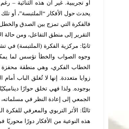
أو تجريبية. غير أن هذه الثنائية – رغ
يحدث حول الأفكار “الملتبسة”، أو تلك
فالفكرة التي تمزج بين الصدق والخطل
التقرير إلى منطق التفاعل، ومن حالة ال
ثانيًا: مركزية الفكرة (الملتبسة) في ت
وجوه الصواب والخطأ تؤسس لما يمكن ت
الخطاب الفكري، وهي منطقة محفزة لل
زوايا متعددة. إنها لا تُغلق الباب أما
بوجوده. ولذا فهي تخلق حوارًا ديناميكيً
الجمعي إلى إعادة النظر في مسلماته، و
ثالثًا: الأثر التربوي والمعرفي للفكرة ا
هذه النوعية من الأفكار دورًا محوريًا ف