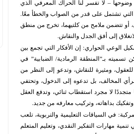
م وضوحها – لا تفسر لنا الحراك المعرفي الذي
 التي تشتمل على قدر من الصواب والخطأ معًا.
، أو تتضمن ملامح من كلتيهما، تخرج من منطق
انغلاق إلى أفق الجدل والنقاش.
شكيل الوعي الحواري: إن الأفكار التي تجمع بين
سميته بـ”المنطقة الرمادية/ الضبابية” في
عقول، ومثيرة للنقاش، وتدعو إلى النظر من
م الرأي المخالف، بل تدعوه إلى الدخول، وتحتفي
ا متجددًا لا مجرد استقطاب ثنائي، وتدفع العقل
تفكيك بداهاته، وتركيب معارفه من جديد.
لمركبة: في السياقات التعليمية والتربوية، تلعب
ي تنمية مهارات التفكير النقدي، وتعليم المتعلم