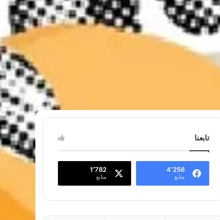
تابعنا
1٬782
4٬256
متابع
متابع