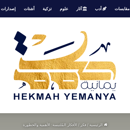
قابسات
أدب
آثار
علوم
تزكية
أشتات
إصدارات
الرئيسية
/
فكر
/
الأفكار المُلتبسة: الأهمية والخطورة