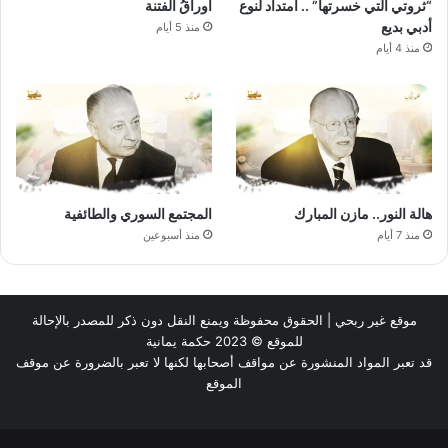
“ثروتي التي خسرتها” .. امتداد لنوع
أوراقُ الفتنة
أدبي بديع
منذ 5 أيام
منذ 4 أيام
هالة النور.. مازن المبارك
المجتمع السوري والطائفية
منذ 7 أيام
منذ أسبوعين
موقع غير ربحي | الحقوق محفوظة ويمنع النقل دون ذكر للمصدر بالإحالة
للموقع © 2023 حكمة يمانية
قد تعبر المواد المنشورة عن مواقف أصحابها لكنها لا تعبر بالضرورة عن موقف
الموقع