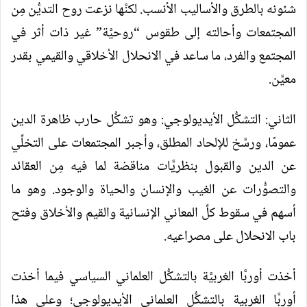
شئونه بالطرق والأساليب الأنسب. لكنَّها نزعت روح التديُّن مِن
المجتمعات وأحالته إلى طقوس “روحيَّة” غير ذات أثر في
المجتمع والفرد، ما ساعد في الانحلال الأخلاقي والقيمي بقدر
معيَّن.
الثاني: التشكُّل الأيديولوجي: وهو تشكُّل حارب ظاهرة الدين
عمومًا، ورسَّخ للإلحاد المطلق، وأجبر المجتمعات على التخلِّي
عن الدين والقبول بنظريَّات مناقضة لما فيه مِن العقائد
والتصوُّرات عن الغيب والإنسان والحياة والوجود. وهو ما
أسهم في سقوط كلِّ المعاني الإنسانية والقيم والأخلاق وفتح
باب الانحلال على مصراعيه.
أخذت أوربَّا الغربيَّة بالتشكُّل العلماني السياسي فيما أخذت
أوربَّا الغربية بالتشكُّل العلماني الأيديولوجي؛ وعلى هذا