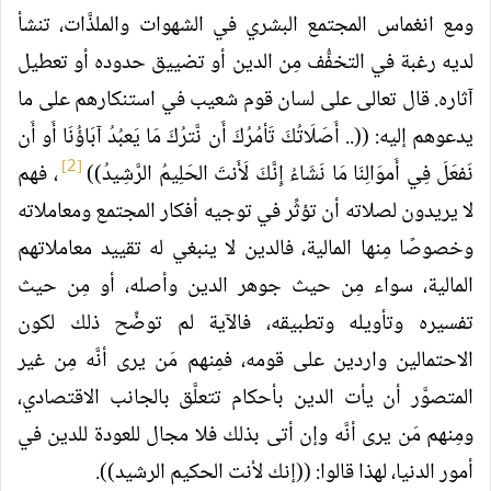
ومع انغماس المجتمع البشري في الشهوات والملذَّات، تنشأ
لديه رغبة في التخفُّف مِن الدين أو تضييق حدوده أو تعطيل
آثاره. قال تعالى على لسان قوم شعيب في استنكارهم على ما
يدعوهم إليه: ((.. أَصَلَاتُكَ تَأمُرُكَ أَن نَّترُكَ مَا يَعبُدُ آبَاؤُنَا أَو أَن
[2]
نَفعَلَ فِي أَموَالِنَا مَا نَشَاءُ إِنَّكَ لَأَنتَ الحَلِيمُ الرَّشِيدُ))
، فهم
لا يريدون لصلاته أن تؤثِّر في توجيه أفكار المجتمع ومعاملاته
وخصوصًا مِنها المالية، فالدين لا ينبغي له تقييد معاملاتهم
المالية، سواء مِن حيث جوهر الدين وأصله، أو مِن حيث
تفسيره وتأويله وتطبيقه، فالآية لم توضِّح ذلك لكون
الاحتمالين واردين على قومه، فمِنهم مَن يرى أنَّه مِن غير
المتصوَّر أن يأت الدين بأحكام تتعلَّق بالجانب الاقتصادي،
ومِنهم مَن يرى أنَّه وإن أتى بذلك فلا مجال للعودة للدين في
أمور الدنيا، لهذا قالوا: ((إنك لأنت الحكيم الرشيد)).