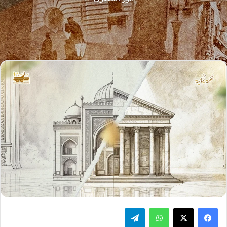
فيسبوك
‫X
واتساب
تيلقرام