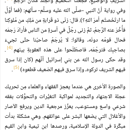
الشَّريفِ والوضيعِ، فجَعَلنا التَّحميم والجَلدَ مَكان الرَّجمِ
.
وفي رواية أنَّ النبي -صلَّى الله عليه وسلَّم- سألهم: (فما أوَّلُ
ما ارتَخَصتُم أمرَ اللهِ؟). قال: زنَى ذو قَرابةٍ من مَلِكٍ من مُلوكِنا
فأُخِّرَ عنه الرَّجمُ، ثمَّ زنى رجُلٌ في أسرةٍ من الناسِ فأرادَ رَجمَه
فحال قومُه دونَه، وقالوا: لا يُرجَمُ صاحبُنا حتَّى تجيءَ
[4]
بصاحِبِك فترجُمَه، فاصطَلَحوا على هذه العقوبةِ بينَهم
.
وقد حكى رسول الله عن بني إسرائيل أنَّهم (كان إذا سرق
[5]
فيهم الشريف تركوه، وإذا سرق فيهم الضعيف قطعوه)
.
والصورة الأخرى هي عندما يعجز الفقهاء والعلماء مِن تحريك
عجلة الاجتهاد والتجديد لمواكبة التغيُّرات والتحوُّلات بفقه
شرعي واسع ومستوعب، يعزِّز مرجعية الدين ويرفع الآصار
والأغلال التي يضعها البشر على عواتقهم. وهي مشكلة بدأت
مبكِّرة في الدولة الإسلامية، ورصدها ابن تيمية وابن القيم