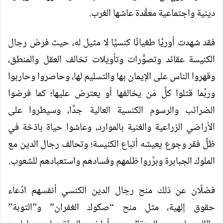
دينية واجتماعية معقَّدة عاشها الغرب.
فقد شهدت أوريَّا طغيانًا كنسيًّا لا مثيل له، حيث فرض رجال
الكنيسة عقائد وتصوُّرات وتأويلات تخالف العقل والمنطق،
وقهروا الناس على الإيمان بها والتسليم لها، وحاصروا وحاربوا
وربَّما قتلوا كلَّ مَن يخالفها أو يعترض عليها؛ كما فرضوا
الضرائب والرسوم الكنسية العالية جدًّا، وسيطروا على
الأراضي الزراعية والغنية بالموارد، وعاشوا حياة باذخة في
ظلِّ فقر وجوع يعيشه أتباع الكنيسة؛ وتحالف رجال الدين مع
الملوك الجبابرة وبرَّروا ظلمهم وفسادهم واستعبادهم للشعوب.
فضلًان عن ذلك منح رجال الدين الكنسي أنفسهم ادِّعاء
حقوق إلهية، مثل منح “صكوك الغفران” و”التوبة”