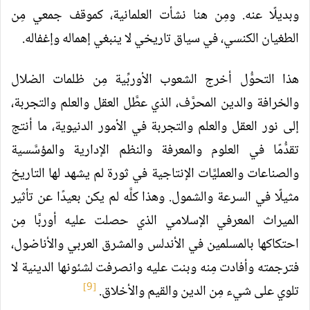
وبديلًا عنه. ومِن هنا نشأت العلمانية، كموقف جمعي مِن
الطغيان الكنسي، في سياق تاريخي لا ينبغي إهماله وإغفاله.
هذا التحوُّل أخرج الشعوب الأوربِّية مِن ظلمات الضلال
والخرافة والدين المحرَّف، الذي عطَّل العقل والعلم والتجربة،
إلى نور العقل والعلم والتجربة في الأمور الدنيوية، ما أنتج
تقدُّمًا في العلوم والمعرفة والنظم الإدارية والمؤسَّسية
والصناعات والعمليَّات الإنتاجية في ثورة لم يشهد لها التاريخ
مثيلًا في السرعة والشمول. وهذا كلَّه لم يكن بعيدًا عن تأثير
الميراث المعرفي الإسلامي الذي حصلت عليه أوربَّا مِن
احتكاكها بالمسلمين في الأندلس والمشرق العربي والأناضول،
فترجمته وأفادت مِنه وبنت عليه وانصرفت لشئونها الدينية لا
[9]
تلوي على شيء مِن الدين والقيم والأخلاق.