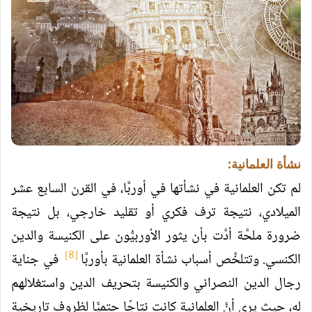
نشأة العلمانية:
لم تكن العلمانية في نشأتها في أوربَّا، في القرن السابع عشر
الميلادي، نتيجة ترف فكري أو تقليد خارجي، بل نتيجة
ضرورة ملحَّة أدَّت بأن يثور الأوربيُّون على الكنيسة والدين
[8]
الكنسي. وتتلخَّص أسباب نشأة العلمانية بأوربَّا
في جناية
رجال الدين النصراني والكنيسة بتحريف الدين واستغلالهم
له، حيث يرى أنَّ العلمانية كانت نتاجًا حتميًّا لظروف تاريخية