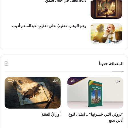
دعاة الظل في جبال اليمن
وهم الوهم.. تعقيبٌ على تعقيبِ عبدالمنعم أديب
المضافة حديثاً
“ثروتي التي خسرتها” .. امتداد لنوع
أوراقُ الفتنة
أدبي بديع