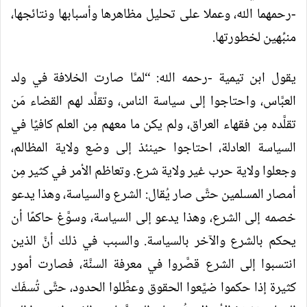
-رحمهما الله، وعملا على تحليل مظاهرها وأسبابها ونتائجها،
منبِّهين لخطورتها.
يقول ابن تيمية -رحمه الله: “لمـَّا صارت الخلافة في ولد
العبَّاس، واحتاجوا إلى سياسة الناس، وتقلَّد لهم القضاء مَن
تقلَّده مِن فقهاء العراق، ولم يكن ما معهم مِن العلم كافيًا في
السياسة العادلة، احتاجوا حينئذ إلى وضع ولاية المظالم،
وجعلوا ولاية حرب غير ولاية شرع. وتعاظم الأمر في كثير مِن
أمصار المسلمين حتَّى صار يُقال: الشرع والسياسة، وهذا يدعو
خصمه إلى الشرع، وهذا يدعو إلى السياسة، وسوَّغ حاكمًا أن
يحكم بالشرع والآخر بالسياسة. والسبب في ذلك أنَّ الذين
انتسبوا إلى الشرع قصَّروا في معرفة السنَّة، فصارت أمور
كثيرة إذا حكموا ضيَّعوا الحقوق وعطَّلوا الحدود، حتَّى تُسفَك