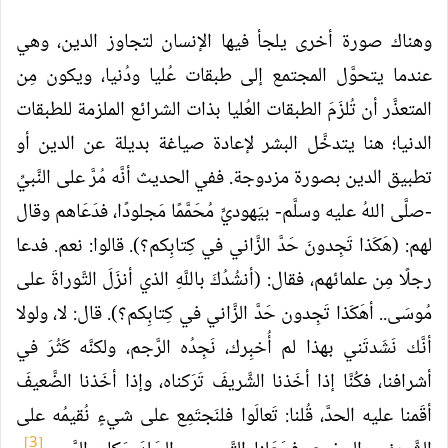
وهناك صورة أخرى يلجأ فيها الإنسان لتجاوز الدين، وهي
عندما يتحوَّل المجتمع إلى طبقات عُليا ودُنيا، ويكون مِن
المتعذَّر أن تُلزَمَ الطبقات العُليا بذات الشرائع الملزمة للطبقات
الدنيا؛ هنا يتدخَّل البشر لإعادة صياغة بديلة عن الدين أو
تطبيق الدين بصورة مزدوجة. ففي الحديث أنَّه مُرَّ على النَّبيِّ
-صلَّى اللهُ عليه وسلَّم- بيَهوديٍّ مُحَمَّمًا مَجلودًا، فدَعَاهم وقال
لهم: (هَكَذا تَجِدونَ حَدَّ الزَّاني في كِتابِكم؟). قالوا: نعم. فدعا
رجلًا مِن علمائهم، فقال: (أنشُدُكَ باللَّهِ الذي أنزَلَ التَّوراةَ على
مُوسَى.. أهَكَذا تَجِدون حَدَّ الزَّاني في كِتابِكم؟). قال: لا، ولولا
أنَّك نَشَدتَني بهذا لم أُخبِرك، نَجِدُه الرَّجم، ولكنَّه كَثُرَ في
أشرافنا، فكُنَّا إذا أخَذنا الشَّريفَ تَرَكناه، وإذا أخَذنا الضَّعيفَ
أقَمنا عليه الحدَّ، قُلنا: تَعالَوا فلنَجتَمِع على شيءٍ نُقيمُه على
[3]