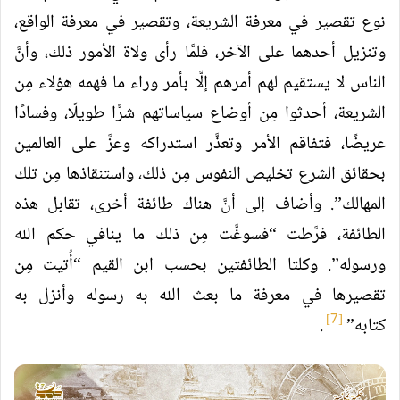
نوع تقصير في معرفة الشريعة، وتقصير في معرفة الواقع،
وتنزيل أحدهما على الآخر، فلمَّا رأى ولاة الأمور ذلك، وأنَّ
الناس لا يستقيم لهم أمرهم إلَّا بأمر وراء ما فهمه هؤلاء مِن
الشريعة، أحدثوا مِن أوضاع سياساتهم شرًّا طويلًا، وفسادًا
عريضًا، فتفاقم الأمر وتعذَّر استدراكه وعزَّ على العالمين
بحقائق الشرع تخليص النفوس مِن ذلك، واستنقاذها مِن تلك
المهالك”. وأضاف إلى أنَّ هناك طائفة أخرى، تقابل هذه
الطائفة، فرَّطت “فسوغَّت مِن ذلك ما ينافي حكم الله
ورسوله”. وكلتا الطائفتين بحسب ابن القيم “أُتيت مِن
تقصيرها في معرفة ما بعث الله به رسوله وأنزل به
[7]
كتابه”
.