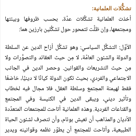
تشكُّلات العلمانية:
أخذت العلمانية تشكُّلات عدَّة، بحسب ظروفها وبيئتها
ومجتمعها، وإن ظلَّت تتمحور حول تشكُّلين بارزين هما:
الأوَّل: التشكُّل السياسي: وهو تشكُّل أزاح الدين عن السلطة
والدولة والشئون العامَّة، لا مِن حيث العقائد والتصوُّرات ولا
مِن حيث التشريعات والقوانين. وحصر الدين في الجانب
الاجتماعي والفردي، بحيث تكون الدولة كيانًا لا دينيًّا، خاضعًا
فقط لهيمنة المجتمع وسلطة العقل، فلا مجال فيه لخطاب
وتأثير ديني، ويبقى الدين في الكنيسة وفي المجتمع
والقناعات الفردية. وهذه العلمانية أتاحت للمجتمعات المتعدِّدة
الأديان والمذاهب أن تعيش بوئام، وأن تنصرف لشئون الحياة
الطبيعية، وأتاحت للمجتمع أن يطوِّر نظمه وقوانينه ويدير