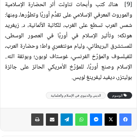
[9]
هناك كتب وأبحاث تناولت أثر الحضارة الإسلامية
والموروث المعرفي الإسلامي على تقدُّم أوربَّا وتطوُّرها، ومِنها:
شمس العرب تسطع على الغرب، للكاتبة الألمانية، د. زيغريد
هونكه؛ وتأثير الإسلام في أوربَّا في العصور الوسطى،
للمستشرق البريطاني، وليام مونتغمري واط؛ وحضارة العرب،
للفيلسوف والمؤرِّخ الفرنسي، غوستاف لوبون؛ وبوتقة الله..
الإسلام وصنع أوربَّا، للمؤرِّخ الأمريكي الحائز على جائزة
بوليتزر، ديفيد ليفرينغ لويس.
الوسوم
الديني والدنيوي في الإسلام والعلمانية
فيسبوك
‫X
ماسنجر
واتساب
تيلقرام
مشاركة عبر البريد
طباعة