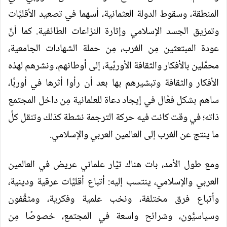
المنطقة، وسقوط الدولة العثمانية، أسهما في تصعيد الأقليَّات
وتمزيق الجسد الإسلامي وإثارة النزاعات الطائفية. كما أنَّ
عودة المبتعثين مِن الغرب، مِن حملة الشهادات الجامعية،
محمَّلين بالأفكار والثقافة الأوربِّية، إلى أوطانهم، ونشرهم لهذه
الأفكار والثقافة وتبشيرهم بها بعد أن رأوا أثرها في أوربَّا،
ساهم بشكل فعَّال في إيجاد دعاة للعلمانية مِن داخل المجتمع
ذاته؛ في وقت كانت فيه حركة الترجمة نشطة كذلك وتنقل كلَّ
ما ينتج عن الغرب إلى العالمين العربي والإسلامي.
ومع طول الأمد، بات هناك تيَّار علماني عريض في العالمين
العربي والإسلامي، ينتسب إليه: أتباع أقليَّات عرقية ودينية،
وأتباع فرق مختلفة، ونخب علمية وفكرية، ومثقَّفون
وسياسيُّون، وشرائح واسعة في المجتمع، خصوصًا مِن