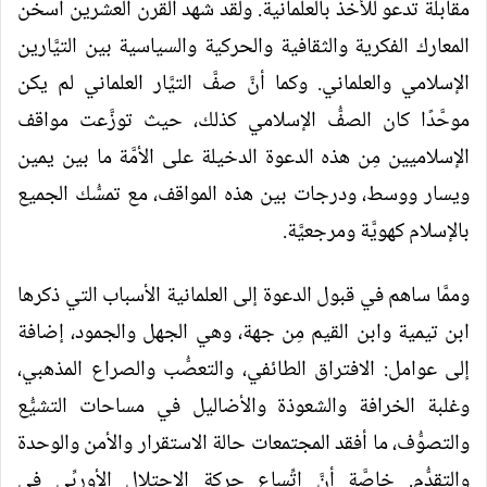
مقابلة تدعو للأخذ بالعلمانية. ولقد شهد القرن العشرين أسخن
المعارك الفكرية والثقافية والحركية والسياسية بين التيَّارين
الإسلامي والعلماني. وكما أنَّ صفَّ التيَّار العلماني لم يكن
موحَّدًا كان الصفُّ الإسلامي كذلك، حيث توزَّعت مواقف
الإسلاميين مِن هذه الدعوة الدخيلة على الأمَّة ما بين يمين
ويسار ووسط، ودرجات بين هذه المواقف، مع تمسُّك الجميع
بالإسلام كهويَّة ومرجعيَّة.
وممَّا ساهم في قبول الدعوة إلى العلمانية الأسباب التي ذكرها
ابن تيمية وابن القيم مِن جهة، وهي الجهل والجمود، إضافة
إلى عوامل: الافتراق الطائفي، والتعصُّب والصراع المذهبي،
وغلبة الخرافة والشعوذة والأضاليل في مساحات التشيُّع
والتصوُّف، ما أفقد المجتمعات حالة الاستقرار والأمن والوحدة
والتقدُّم. خاصَّة أنَّ اتِّساع حركة الاحتلال الأوربِّي في