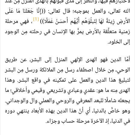
لاختبارهم فيها، والنظر إلى مدى قبولهم بالهدى المنزل مِن عند
الله تعالى، والعمل بموجبه؛ قال تعالى: ((إِنَّا جَعَلنَا مَا عَلَى
[1]
الأَرضِ زِينَةً لهَا لِنَبلُوَهُم أَيُّهُم أَحسَنُ عَمَلًا))
، فهي مرحلة
زمنية متعلِّقة بالأرض يمرُّ بها الإنسان في رحلته مِن الوجود
إلى الخلود.
أمَّا الدين فهو الهدى الإلهي المنزل إلى البشر، عن طريق
الوحي، مِن خلال اصطفاء رسل مِن الملائكة ورسل مِن البشر
لتبليغ هذا الدين والعمل على تمكينه في واقع البشر. وهذا
الهدى مِنه ما هو: عقدي وعبادي وتشريعي وقيمي وأخلاقي؛ ما
يجعله شاملًا للبعد المعرفي والروحي والعملي وال والوجداني.
وهو خاصٌّ بالدنيا، أي أنَّ هذا الدين بهذه الأبعاد ينتهي دوره
في الدنيا، إذ الآخرة مرحلة حساب وجزاء.