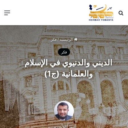
بحث عن
الق
الرئيسية
/
فكر
فكر
الديني والدنيوي في الإسلام
والعلمانية (ج1)
أنور الخضري