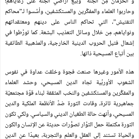
و”الحرمان مِن الجنة” وبيع أراضي الجنَّة على رعاياهم؛
وحاربوا العلماء والمفكِّرين والمستكشفين، وأسَّسوا لـ”محاكم
التفتيش”، التي تحاكم الناس على دينهم ومعتقداتهم
ونواياهم، مِن خلال وسائل التعذيب البشعة. كما تورَّطوا في
إشعال فتيل الحروب الدينية الخارجية، والمذهبية الطائفية
بين أتباع المسيحية ذاتها.
هذه الأمور وغيرها صنعت فجوة وخلقت عداوة في نفوس
الشعوب الأوربِّية تجاه الدين المسيحي، وحشد العلماء
والمفكِّرين والمستكشفين والنخب المثقفة لبناء قوَّة مجتمعيَّة
جماهيرية ثائرة، وقادت الثورة ضدَّ الأنظمة الملكية والدين
المسيحي، وأنهت حالة الطغيان الديني والسياسي. ولكي تكون
الثورة مكتملة حمل الثوَّار تصوُّرات حديثة عن الإنسان والكون
والحياة تستند إلى العقل والعلم والتجربة، بعيدًا عن الدين