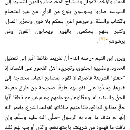
الدماء وتؤخذ الأموال وتُستباح المحرَّمات. والذين انتسبوا إلى
السياسة صاروا يسوسون بنوع مِن الرأي، مِن غير اعتصام
بالكتاب والسنَّة، وخيرهم الذي يحكم بلا هوى وتحرَّى العدل،
وكثير مِنهم يحكمون بالهوى ويحابون القويَّ ومَن
[6]
يرشوهم”
.
ويرى ابن القيم -رحمه الله- أنَّ تفريط طائفة أدَّى إلى تعطيل
الحدود، وتضييع الحقوق، وتجريء أهل الفجور على الفساد، إذ
“جعلوا الشريعة قاصرة، لا تقوم بمصالح العباد، محتاجة إلى
غيرها، وسدُّوا على نفوسهم طرقًا صحيحة مِن طرق معرفة
الحقِّ والتنفيذ له، وعطَّلوها، مع علمهم وعلم غيرهم قطعًا أنَّها
حقٌّ مطابق للواقع، ظنًّا مِنهم منافاتها لقواعد الشرع، ولعمر الله
إنَّها لم تناف ما جاء به الرسول -صلَّى الله عليه وسلَّم، وإن
نافت ما فهموه مِن شريعته باجتهادهم، والذي أوجب لهم ذلك