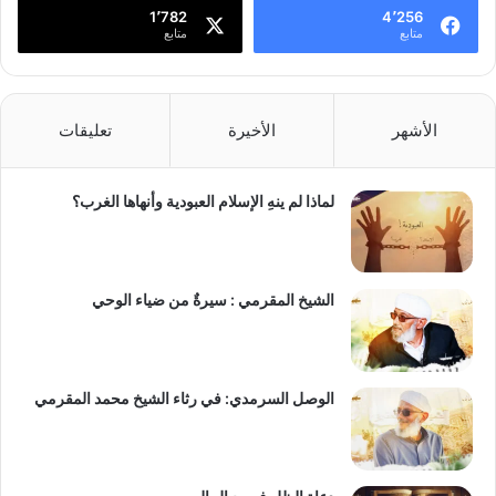
1٬782
4٬256
متابع
متابع
الأشهر
الأخيرة
تعليقات
لماذا لم ينهِ الإسلام العبودية وأنهاها الغرب؟
الشيخ المقرمي : سيرةٌ من ضياء الوحي
الوصل السرمدي: في رثاء الشيخ محمد المقرمي