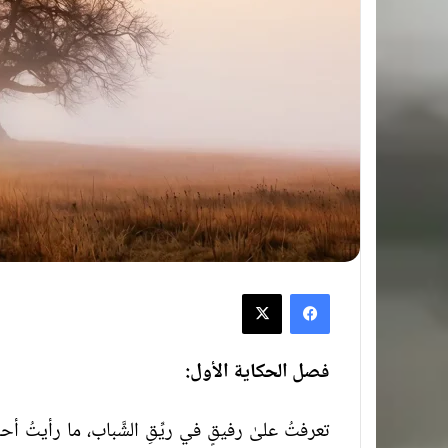
فيسبوك
‫X
فصل الحكاية الأول:
تعرفتُ علىٰ رفيقٍ في ريِّقِ الشَّباب، ما رأيتُ أحسن