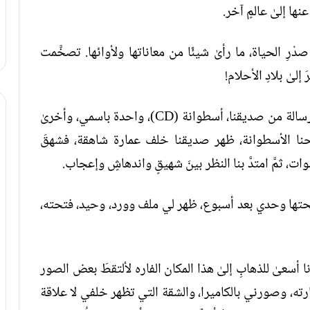
عنها إلىٰ عالمٍ آخر.
رِ الحياة، ما رأىٰ شيئًا من معاناتها ولأوائها. تصخَّمت
إلىٰ بلادِ الأحلام!
بعد سنةٍ ونصف، قدِمَ شاب من تلكَ البلاد يحملُ رسالة من صديقنا، أسطوانة (CD)، واحدة باسمي، وأخرىٰ
تحنا الأسطوانة، ظهر صديقنا خلف عمارة شاهقة، فشهقَ
ت، ثمَّ امتدَّ بنا النظر بينَ شهيقٍ واندهاشٍ وإعجاب.
حتها وحدي بعد أسبوع، ظهر لي ملف وورد، وحيد، فتحته،
 أسعىٰ للذهابِ إلىٰ هذا المكان الفاره لألتقطَ بعض الصور
، وصورني بالكاميرا، والشقة التي تظهر خلفي لا علاقة