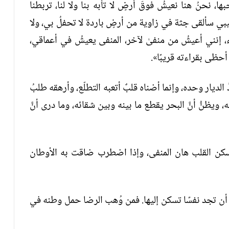
ها، نحنُ هنا نعيشُ فوقَ أرضٍ لا تأبه بنا ولا لنا، تربطنا
بي سألقى جثة في زاوية من أرضٍ باردة لا تحفلُ بي، ولا
ء، إنني أعيشُ من منفىٰ لآخر، المنفى يعيشُ في أعماقي،
حظى بقراءته قريبًا».
 الديار وحده، وإنما أضناه قلبٌ أتعبه التطلّع، وأرهقه طلبُ
 ويظنُّ أنَّ البحر يقطع ما بينه وبين شقائه، وما درى أنَّ
ا سكن القلب هان المنفى، وإذا اضطرب ضاقت به الأوطان
ن أن تجد نفسًا تسكن إليها. فمن وُهب الرضا حمل وطنه في