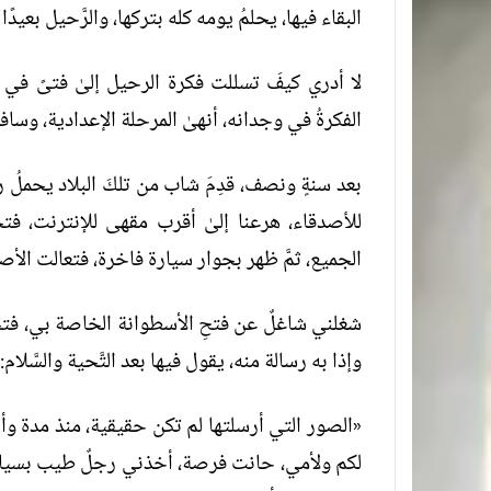
البقاء فيها، يحلمُ يومه كله بتركها، والرَّحيل بعيدًا 
لا أدري كيفَ تسللت فكرة الرحيل إلىٰ فتىً في صدْ
الفكرةُ في وجدانه، أنهىٰ المرحلة الإعدادية، وسافرَ 
للأصدقاء، هرعنا إلىٰ أقرب مقهى للإنترنت، ف
الجميع، ثمَّ ظهر بجوار سيارة فاخرة، فتعالت الأصوا
شغلني شاغلٌ عن فتحِ الأسطوانة الخاصة بي، فت
وإذا به رسالة منه، يقول فيها بعد التَّحية والسَّلام:
«الصور التي أرسلتها لم تكن حقيقية، منذ مدة وأنا
لكم ولأمي، حانت فرصة، أخذني رجلٌ طيب بسيارته