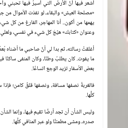
أشعر فيها أنَّ الأرضَ التي أسيرُ فيها تحبني وأحب
«مصلحة العيش» والبقاء، لو نفذت الأموال من جي
يهمها من أكون.. أنا المهاجر، الفارغ من كل شي
وعنوان «كتابك» هيَّجَ كل شيء في نفسي، ولعلي أ
أغلقتُ رسالته، ثم بدا لي أنَّ صاحبي ما أضناه بُعدُ
ما يفوت. كان يطلبُ وطنًا، وكان المنفى ساكنًا فيه،
بعض الأسفار تزيد الوجع اتساعًا.
فالغربةُ نصفها مسافة، ونصفها قلقٌ كامن؛ فإذ
كلُّها.
وليس الشأن أن تجد أرضًا تقيم فيها، وإنما الشأ
صدره، ومشى مطمئنًّا ولو عبر المنافي كلَّها.