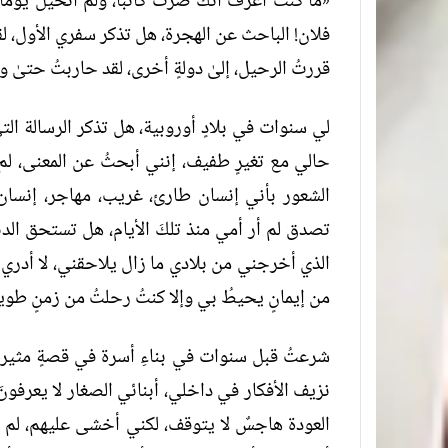
«ما كنتُ أعرفُ أنكَ صرتَ كاتبًا، ولم أتخيل يوم
فلان! الباحث عن الهجرة، هل تذكر سفري الأول، لقد ت
قررتُ الرحيل، إلىٰ دولةٍ أخرى، لقد حاربتُ حتىٰ 
لي سنوات في بلادٍ أوروبية، هل تذكر الرسالة الت
حالي مع تغيرٍ طفيف، إنني أبحثُ عن المعنى، لم
الشعور بأني إنسان طارئ، غريب، مهاجر، إنسان 
تصدق لم أر أمي منذ تلكَ الأيام، هل تستحق الدنيا
الذي أخرجني من بلادي ما زال يلاحقني، لا أدري 
من إيمانٍ يحيطُ بي وإلا كنتُ رحلتُ من زمنٍ طويل
شرعتُ قبل سنوات في بناءِ أسرة في قصةٍ مثيرة،
نزيف الأفكار في داخلي، أبنائي الصغار لا يعرفونَ 
العودة هاجسٌ لا يتوقف، لكني أخشى عليهم، لم ت