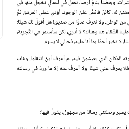
رات، وبعضنا ينامُ أرضًا، نعمل في أعمالٍ نخجلُ منها في
عنىٰ له، كائنٌ فائضٌ علىٰ الوجود، أؤدي عملي المرهق ثمَّ
 من الوطن، ولا نعرفُ عدوًا من صديق! هل أقولُ لكَ شيئًا:
نا الشَّقاء هنا وهناك؟ لا أدري، لكن سأستمر في التَّجرِبة،
ا، لا تخبر أحدًا بما أنا عليه، فحالي لا يسر».
ه المكان الذي يعيشونَ فيه، لم أعرف أينَ انتقلوا، وغاب
لا يعرفُ عني شيئًا، ولا أعرفُ عنه إلا ما وردَ في رسالته
وقتٍ يسير وصلتني رسالة من مجهول، يقولُ فيها: