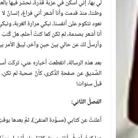
لي بها، إني أسكن في عزبة قذرة، نحشر فيها بالعش
وطننا، منذ قدمت وأنا أشعر أني فراغ، إنسانٌ لا م
نعود نتكوم علىٰ أنفسنا، نبكي مرارة الغربة، ونبكي
أنا أشعر بصدمة، لم تكن كما كنتُ أحلم، هل كُتبَ علي
وأرسلُ لكَ عن حالي بينَ حينٍ وآخر، ليبقَ الأمر بينن
بعد هذه الرسالة، انقطعت أخباره عني، تركَت أسرت
الصَّديق عن صفحةِ الذِّكرى، كأنَّ صحبة لم تكن، ف
قبلَ سنوات!
الفصلُ الثَّاني:
أعلنتُ عن كتابي (مسوَّدة المنفىٰ)، ثمَّ بعدها ب