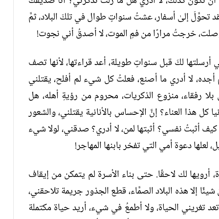
ًا أن تكونَ كذلك، لا أدري هل ما زلت تذكرني؟ أنا صديقكَ
حوَّلَ إلىٰ أسفار، عشتُ سنواتٍ طوال في تلكَ البلاد، ثمَّ
وصلت، خرجتُ مرارًا من فمِ الموت، لا أصدقُ أني نجوت!
ي أرسلتها لكَ قبل سنواتٍ طويلة، أعد قراءتها، لأنها تصف
 أجده، لا أدري ما أصنع، فعلتُ كل شيء لم أفلح، يقتلني
بلا رفقاء، منزوع الذكريات، محروم من رؤيةِ أهله، هل
 كل هذا العناء؟ إنَّ الإحساس بالأنانية يقتلني، والشعور
كيف أثبتُ نفسي؟ أثبتها لمن، لا أدري؟ صدقني، لولا شيء
، لعلها دعوة أمي التي تفخر بابنها المهاجر!
 أرويها لك لاحقًا. حتى بناء الأسرة لم يتمكن من إيقاف
شيئًا إلا هذه البلاد الصمَّاء، قطع الجذور جريمة تلاحقني،
عد تغريني الحياة، ولا أطمعُ في شيء، أريد حياة مكتملة