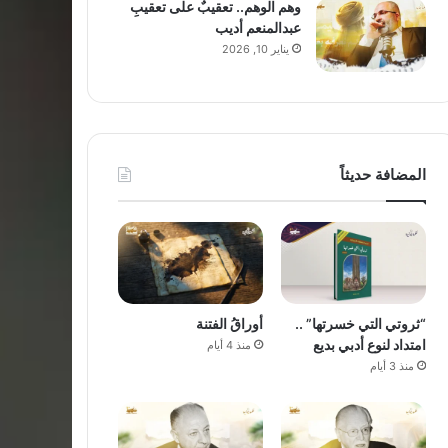
وهم الوهم.. تعقيبٌ على تعقيبِ
عبدالمنعم أديب
يناير 10, 2026
المضافة حديثاً
“ثروتي التي خسرتها” ..
أوراقُ الفتنة
امتداد لنوع أدبي بديع
منذ 4 أيام
منذ 3 أيام