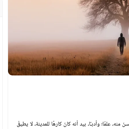
َ منه، علمًا؛ وأدبـًا، بيد أنه كانَ كارهًا للمدينة، لا يطيقُ