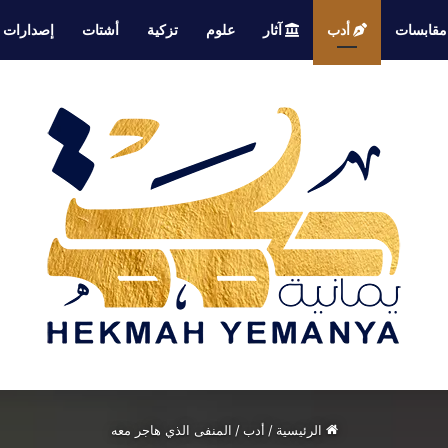
قابسات
أدب
آثار
علوم
تزكية
أشتات
إصدارات
الرئيسية
/
أدب
/
المنفى الذي هاجر معه