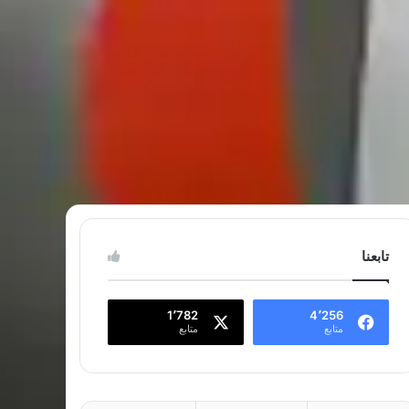
تابعنا
1٬782
4٬256
متابع
متابع