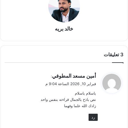
خالد بريه
‫3 تعليقات
ي
أمين مسعد المطوفي
:
ق
فبراير 10, 2026 الساعة 9:04 م
و
ياسلام ياسلام
ل
نص باذخ بالجمال قراءته بنفس واحد
زادك الله علما وفهما
رد