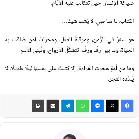
صياغة الإنسان حين تتكالب عليه الأيَّام.
الكتاب، يا صاحبي، لا يُشبه شيئًا…
هو سفرٌ في الزَّمن، ومِرقاةٌ للعقل، ومحرابٌ لمن ضاقت به
الحياة، وما بين رفٍّ ورفٍّ، تتشكَّلُ الأرواح، وتُبنى الأمم.
وما من أمةٍ هجرت القراءة، إلا كتبتْ على نفسها ليلًا طويلًا، لا
يُبدّده الفجر.
فيسبوك
‫X
ماسنجر
واتساب
تيلقرام
مشاركة عبر البريد
طباعة