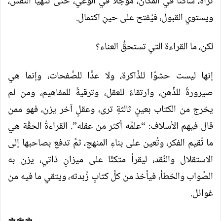
تراه، ساكنًا في المكان، مؤجَّلًا في الوعي، حتى تتهيأ النفس،
ويستوي القبول، فيُفتح على حينِ اكتمال.
لكن، ما القراءة التي تستحقُّ العناء؟
إنها ليست حشوًا للذَّاكرة، ولا عدًّا للصَّفحات، وإنما هي
صيرورةٌ للذِّهن، وارتقاءٌ للعقل، وترقيةٌ للمفاهيم، ومن لم
يخرج من الكتاب بعينٍ ثالثةٍ ترى، وعقلٍ آخر يزن، فهو ممن
قال فيهم الأسلاف: “علمُه أكثر من عقله”. القراءةُ الحقَّة هي
ما تُقيم الفكر، وتُعين على بناءِ المنهج، ثمَّ تدفع بصاحبها إلى
الاستقلال والنَّقد، ليقرأ متكئًا على ميزانٍ ذاتي، يزن به
الصَّواب والخطأ، فيأخذ من كلِّ كتابٍ زُبدته، ويتقي ما فيه من
غوائل.