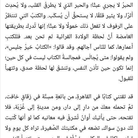
الحبرُ لا يجري عبثًا؛ والحبر الذي لا يطرقُ القلب، ولا يُحدِث
أثرًا، ولا يثير قلقًا، لا يستحقُّ أن يُسكَب. والكتبُ التي تنتظرُ
على الرفوف لا تفعل ذلك خمولًا ولا عبثًا؛ إنها تُدرك بطريقتها
الغامضة أنَّ لحظة الولادة القرائية لم تحن بعد. فللكتبِ
أعمارها، كما للنّاس آجالهم. وقد قالوا: «الكتابُ خيرُ جليس»،
ولم يقولوا: متى يُجالَس. فمجالسةُ الكتاب ليست في كل حين؛
إنما تكون حين تأذن النفس، وتنشقّ لها لحظة صدق، وتتهيأ
للقبول.
قد تقتني كتابًا في القاهرةِ، من بائعةٍ مسِنَّة في زقاقٍ خافت،
ثمَّ تحمله معكَ من دارٍ إلى دار، ومن مدينةٍ إلى غُرْبَة، فلا
تفتحه، حتى يأتيك أوانٌ تُشرقُ فيه معانيه كما لو أنها كُتبت
لكَ دونَ سواك، تضعه في مكتبتكَ الصَّغيرة، تراه كل يومٍ ولا