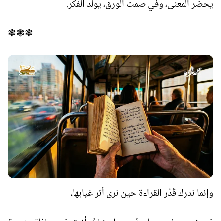
يحضر المعنى، وفي صمت الورق، يولد الفكر.
❃❃❃
وإنما ندرك قَدْر القراءة حين نرى أثر غيابها،