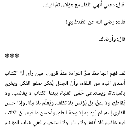
قال: دعني أُنهي اللقاء مع هؤلاء، ثمَّ آتيك.
قلت: رضي الله عن الطَّنطاوي!
قال: وأرضاك.
❃❃❃
لقد فهم الجاحظ سرَّ القراءة منذُ قرون، حين رأى أنَّ الكتاب
أصدق أنباء من اللقاء، وأنَّ الجدل يُعكر صفو الفكر، ويغري
بالمباهاة، ويستدعي حُمّى الغلبة، بينما الكتاب لا يغضب، ولا
يُقاطع، ولا يَمنُّ، بل يُؤنس بلا تكلف، ويُعلِّم بلا مِنَّة، وإذا جلس
القارئ إليه، لم يُرِد به إلا وجهَ العلم، وأحسن ما فيه، أنَّ الكاتب
فيه غائب، فلا أنفة، ولا رياء، ولا استحياء. ففي غياب المؤلف،