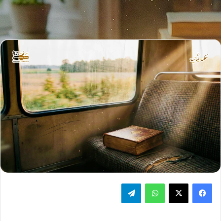
فيسبوك
‫X
واتساب
تيلقرام