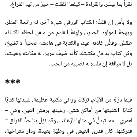
نقرأ بما تيسَّر، والقراءة – كيفما اتفقت – خيرٌ من تيهِ الفراغ.
ولا بأس إن قلتُ: الكتاب الورقي شيءٌ آخر، له رائحةُ المطر،
وبهجةُ المولود الجديد، ولهفةُ القادم من سفر. لحظة اقتنائه
طقسٌ، وفضُّ غلافه عيد، والكتابة في هامشه صحبةٌ لا تشيخ،
وكل كتابٍ يدخل مكتبتكَ كأنه ضيفٌ عزيز، له مكانته وهيبته،
بل لا مبالغة إن قلت: له نصيبه من الحب.
❃❃❃
فيما درَجَ من الأيَّام، تركتُ ورائي مكتبة عظيمة، شيدتها كتابًا
كتابًا، انتقيتها من أماكنَ شتى، رعيتها برمشِ العين، وهي –
لعمري – مما تبذلُ في مثلها الرَّغائب، وقد نزلَ بنا حدُّ الفراق =
فتركتها، كانَ قدري العيش في وطيَّةٍ بعيدة، ودار متراخية،