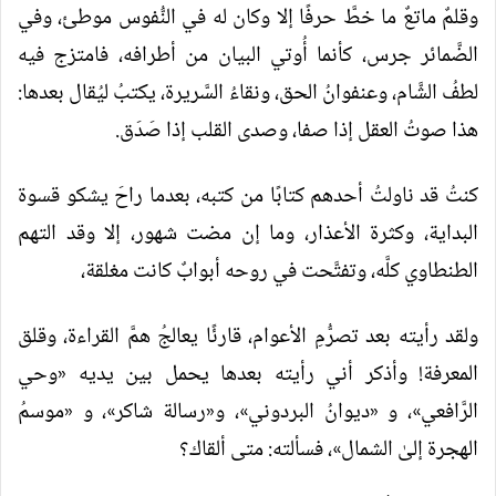
وقلمٌ ماتعٌ ما خطَّ حرفًا إلا وكان له في النُّفوس موطئ، وفي
الضَّمائر جرس، كأنما أُوتي البيان من أطرافه، فامتزج فيه
لطفُ الشَّام، وعنفوانُ الحق، ونقاءُ السَّريرة، يكتبُ ليُقال بعدها:
هذا صوتُ العقل إذا صفا، وصدى القلب إذا صَدَق.
كنتُ قد ناولتُ أحدهم كتابًا من كتبه، بعدما راحَ يشكو قسوة
البداية، وكثرة الأعذار، وما إن مضت شهور، إلا وقد التهم
الطنطاوي كلَّه، وتفتَّحت في روحه أبوابٌ كانت مغلقة،
ولقد رأيته بعد تصرُّمِ الأعوام، قارئًا يعالجُ همَّ القراءة، وقلق
المعرفة! وأذكر أني رأيته بعدها يحمل بين يديه «وحي
الرَّافعي»، و «ديوانُ البردوني»، و«رسالة شاكر»، و «موسمُ
الهجرة إلىٰ الشمال»، فسألته: متى ألقاك؟