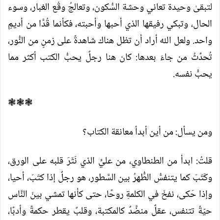
لتبقىٰ وحيدة تعاني وحشة السُّكون، وتعالجُ وقْع الغبار، وسوء
الحال، وتبكي رفيقها الذي أحبها وأحبته، فكأنما قُدَّا من أديمٍ
واحد. ولعل الله أراد أن تظل هناك شاهدةً على زمنٍ من النُّور،
تُحدِّثُ من جاءَ بعدها: كان هنا رجلٌ يحبُّ الكتب أكثر مما
يحبُّ نفسه.
❃❃❃
ومن يسأل: من أين أبدأ معانقة الكتاب؟
قلتُ: ابدأ من الطنطاوي، من عليٍّ الذي نَثَرَ قلبه على الورق،
وكَتَبَ كما يتنفسُّ الطُّهرُ بين السَّطور، هو رجلٌ إذا كتَبَ، أحيا،
وإذا حَكى، نفخَ في الكلمةِ روحًا، حتى كأنها تمشي بينَ النَّاس
حيّةً تتنفس، عقلٌ منضَّدٌ كالمكتبة، وقلبٌ يقطر حكمةً وأدبًا،