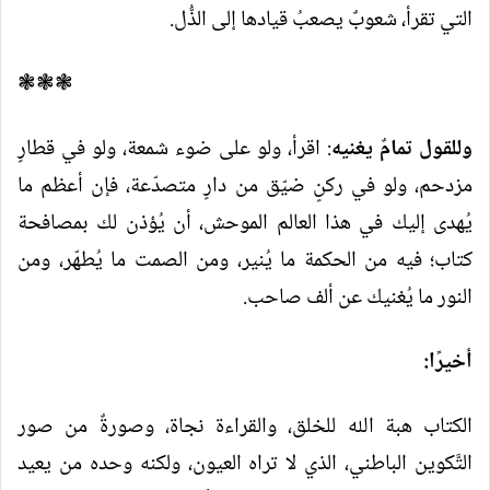
التي تقرأ، شعوبٌ يصعبُ قيادها إلى الذُّل.
❃❃❃
وللقول تمامٌ يغنيه
: اقرأ، ولو على ضوء شمعة، ولو في قطارٍ
مزدحم، ولو في ركنٍ ضيّق من دارٍ متصدّعة، فإن أعظم ما
يُهدى إليك في هذا العالم الموحش، أن يُؤذن لك بمصافحة
كتاب؛ فيه من الحكمة ما يُنير، ومن الصمت ما يُطهّر، ومن
النور ما يُغنيك عن ألف صاحب.
أخيرًا:
الكتاب هبة الله للخلق، والقراءة نجاة، وصورةٌ من صور
التَّكوين الباطني، الذي لا تراه العيون، ولكنه وحده من يعيد