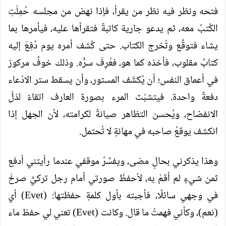
فتحه ونظر فيه نظر من يقرأ، فإذا نهض من مجلسه حُمِلَتِ
الكُتبُ معه، ثم يدعو جارية كاتبةً فتقرأها عليه، فيأمرها بما
يشاء فتوقِّع وتُخرج الكتاب. حتى كُشف أمره يوم دُفِعَ إليه
كتابٌ مقلوب، فأخذه كما هو، فعُرِفَ سرُّه. وذلك خوفٌ مركوز
في أعماق النفس؛ أن يُكشَف المستور، وأن يسقط ستر الادّعاء
دفعةً واحدة. فيتشبّث المرء بصورة العارف اتقاءً لذلّ
الانفضاح، ويُحسن التظاهر صيانةً لكرامته، لأن الجهل إذا
انكشف يوقعُ صاحبه في مهانةٍ لا تُحتمل.
وهذا يذكرني بحالٍ مضى، ويفسِّرُ موقفي عندما رأيتني أدفع
ثمن شيءٍ لم أقمْ به، لأحفظَ صورتي أمام رجل تركيٍّ صرخَ
في وجهي سائلًا، فأجبته بأول كلمةٍ حفظتها: (Evet) أي
(نعم)، وكأني فهمتُ ما قال. وكانت (Evet) تعني لي حفظ ماء