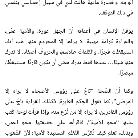
الوجه، وخسارة مادية هانت لدي في سبيل إحساسي بنفسي
في ذلكَ الموقف.
يوقنُ الإنسان في أعماقه أنَّ الجهل عورة، والأمية عمًى،
والقراءة كرامة مهيبة، لا يراها إلا المحروم منها. هَبْ أنكَ
استيقظتَ فجرًا، والكلماتُ طلاسم، والحروفُ أصفاد، لا تدرك
منها شيئًا… عندها فقط تدرك معنى أن تكون قارئًا، مستيقظًا،
مبصرًا.
وكما أنَّ الصَّحة “تاجٌ على رؤوس الأصحاء لا يراه إلا
المرضى”، كما تقول الحِكَم الغابرة، فكذلك القراءة تاجٌ على
رؤوس القادرين، لا يراه إلا من نُزع منه، وإذا قرأتَ لوحة كُتب
عليها “محو الأمية”، فاقرأها على حقيقتها: محو العمى،
وبذلك، تعلم كيف تُكرِّس النُّظم المستبدة الأمية؛ لأنَّ الشُّعوب