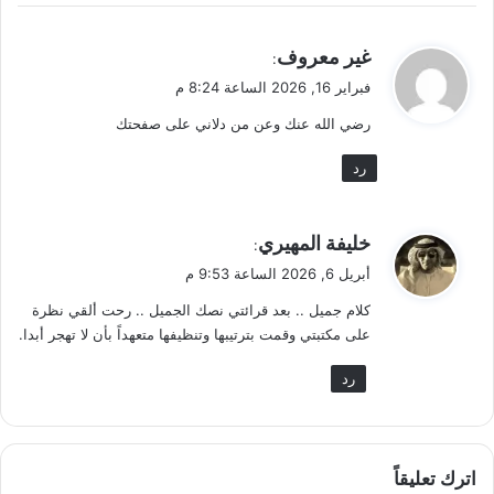
ي
غير معروف
:
ق
فبراير 16, 2026 الساعة 8:24 م
و
رضي الله عنك وعن من دلاني على صفحتك
ل
رد
ي
خليفة المهيري
:
ق
أبريل 6, 2026 الساعة 9:53 م
و
كلام جميل .. بعد قرائتي نصك الجميل .. رحت ألقي نظرة
ل
على مكتبتي وقمت بترتيبها وتنظيفها متعهداً بأن لا تهجر أبدا.
رد
اترك تعليقاً