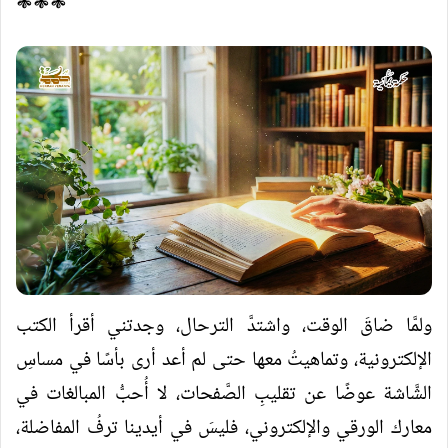
❃❃❃
ولمَّا ضاقَ الوقت، واشتدَّ الترحال، وجدتني أقرأ الكتب
الإلكترونية، وتماهيتُ معها حتى لم أعد أرى بأسًا في مساسِ
الشَّاشة عوضًا عن تقليبِ الصَّفحات، لا أُحبُّ المبالغات في
معارك الورقي والإلكتروني، فليسَ في أيدينا ترفُ المفاضلة،