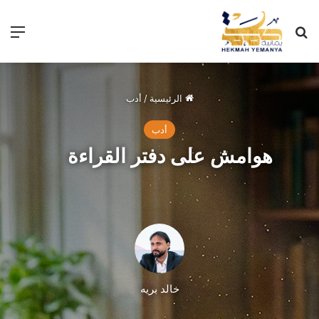
بحث عن
الق
الرئيسية
/
أدب
أدب
هوامش على دفتر القراءة
خالد بريه