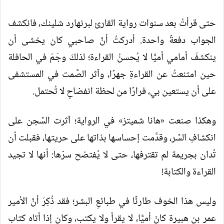
حتى قرأتُ بعد سنوات رواية القارئ لبرنهارد شلينك، فانكشف
الجواب دفعةً واحدة. أدركتُ أنَّ صاحبي كان يخشى أن
ينكشفَ أمامي أميًّا لا يُحسنُ القراءة؛ لذلكَ وجَمَ في الحافلة
حين امتنعتُ عن القراءةِ جهرًا، وآثر الصَّمت في المستشفى
على أن يستعين بي، فرارًا من لحظة انفضاحٍ لا تُحتمل.
وهكذا صنعت «هانا شميتز» في الرواية؛ آثرت السِّجن على
انكشافِ السِّر، وقدَّمت إحساسها بذاتها على حريتها، فقبلت أن
تُدان بجريمة لم تقترفها، حتى لا يُفتضح سرّها: أنها لا تجيد
القراءة والكتابة!
وليس هذا الخوف طارئًا في طبائعِ البشر؛ فقد ذُكِرَ أنَّ الأمير
عمر بن هبيرة كانَ أميًّا، لا يقرأ ولا يكتب، وكان إذا أتاه كتاب