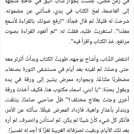
في زمنٍ مضى، جلستُ بجوار شابٍّ أنيق في حافلةٍ متجهةٍ
إلى العاصمة، لمحَ الكتاب في يدي، فسألني عن مضمونه.
شرحتُ له قليلاً، ثم قال فجأة: “ارفع صوتك بالقراءة لأسمع
معك!”. استغربتُ طلبه، فقلتُ له: “لم أتعود القراءة بصوت
مرتفع، خذ الكتاب واقرأ فيه”.
انتفض الشَّاب، وأشاح بوجهه، طويتُ الكتاب وبدأتُ أثرثر معه
حتى وصلنا، ثم لقيته بعد أيام في مستشفى الثورة بصنعاء،
مضطربًا ملتاعًا، وبجواره ممرض يشير إلى ورقة في يده
ويقول بحدّة: “يا ابني، اسمك مكتوب هنا، فكيف أخذتَ ورقة
أخرى وجئتَ بعلاجٍ مختلف؟” ظلّ صاحبي صامتًا، يتلفّت،
ويتدثّر بأعذارٍ واهية، فازداد الممرض غيظًا. سألتُه عن الأمر،
فأنكر كل شيء كأنَّ شيئًا لم يكن، ثم استأذن وانصرف. لم أره
بعد تلك الأيام، وبقيت تصرّفاته الغريبة لغزًا لا أجد له تفسيرًا.