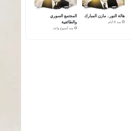
هالة النور.. مازن المبارك
المجتمع السوري
والطائفية
منذ 6 أيام
منذ أسبوع واحد