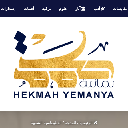
قابسات
أدب
آثار
علوم
تزكية
أشتات
إصدارات
الرئيسية
/
المدونة
/
الدبلوماسية الشعبية