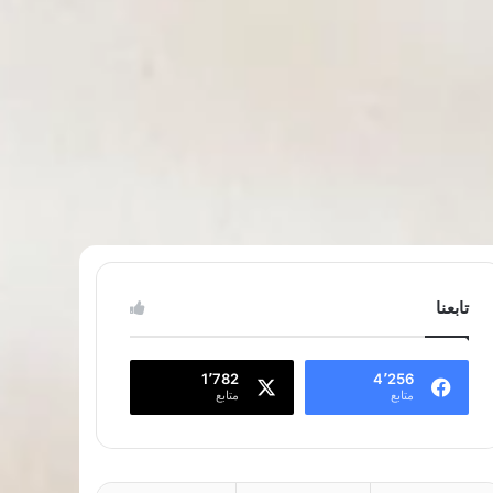
تابعنا
1٬782
4٬256
متابع
متابع