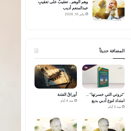
وهم الوهم.. تعقيبٌ على تعقيبِ
عبدالمنعم أديب
يناير 10, 2026
المضافة حديثاً
“ثروتي التي خسرتها” ..
أوراقُ الفتنة
امتداد لنوع أدبي بديع
منذ 4 أيام
منذ 3 أيام