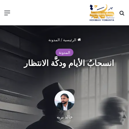
الرئيسية
/
المدونة
المدونة
انسحابُ الأيام ودكَّة الانتظار
خالد بريه