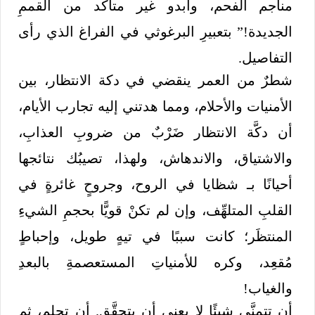
مناجم الفحم، وأبدو غير متأكد من القممِ
الجديدة!” بتعبيرِ البرغوثي في الفراغ الذي رأى
التفاصيل.
شطرٌ من العمر ينقضي في دكة الانتظار، بين
الأمنيات والأحلام، ومما هدتني إليه تجارب الأيام،
أن دكَّة الانتظار ضَرْبٌ من ضروبِ العذابِ،
والاشتياق، والاندهاش، ولهذا، تصيبُك نتائجها
أحيانًا بـ شظايا في الروح، وجروحٍ غائرةٍ في
القلبِ المتلهِّف، وإن لم تكنْ قويًّا بحجمِ الشيءِ
المنتظَر؛ كانت سببًا في تيهٍ طويل، وإحباطٍ
مُقعِد، وكره للأمنياتِ المستعصمةِ بالبعدِ
والغياب!
أن تتمنَّى شيئًا لا يعني أن يتحقَّق. أن تحلم، ثم