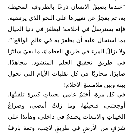
“عندما يضيقُ الإنسان ذرعًا بالظروفِ المحيطة
به، ثم يعجزُ عن تغييرها على النحو الذي يرتضيه،
فإنه يسترسلُ في أحلامه؛ ليظفرَ في دنيا الخيال
بما استحال عليه أن يظفرَ به في عالمِ الواقع!”.
ولا يزالُ المرء في طريقِ العظماءِ، ما بقيَ سائرًا
في طريقِ تحقيقِ الحلم المنشود. مجاهدًا،
صابرًا، محاربًا في كل تقلبات الأيام التي تحول
بينه وبين ملامسةِ الأحلام!
في كل مرةٍ، أختمُ عامي بخيباتٍ كبيرة تلقيتُها،
أوجعتني، فنحيتُها، وما زلتُ أمضي، وصراعُ
الخيباتِ والانبعاث يحتدمُ في داخلي، وهأنذا على
شَرَفٍ من الأرضِ في طريقٍ لاحِب، وثمة بارقةٌ