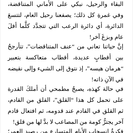
البقاء والرحيل، نبكي على الأماني المتناقضة،
وفي غمرةِ كل ذلك؛ يصفعنا رحيل العام، لتتسعَ
الدائرة، أي دائرة الرعب التي تتجدَّد كلَّما أفلَ
عام وبزغَ آخر!
إنَّ حياتنا تعاني من “عنف المتناقضات”، تتأرجحُ
بين أقطابٍ عديدة، أقطاب متعاكسة بتعبير
“هرمان هيسه”، إذ نتوق إلى الشيء وإلى نقيضه
في الآنِ ذاته!
في حالة كهذه، يصبحُ مطمحي أن أملكَ القدرة
على تحمل كل هذا “القلق”، القلق من القادم،
ثم القلق في القادم عند قدومه، ثم افتعال قادم
آخر يجترُّ كومة من المصاعب لا بدَّ لها من قلق!
فكرةُ انسحابِ الأيام المتسارع من رصيدِ العمر؛