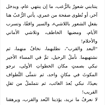
ينتابني شعورٌ بالرُّعب، ما إن ينتهي عام، ويدخل
آخر، أو تُطوى صفحة من عمري، يأتي الرُّعبُ هنا
بفعلِ الشعور باللاشيء، والسير واقفًا، وتسرب
الأيام، ومضيها الخاطف، وتلاشي الأماني
والأحلام!
“البعد والقرب”، نطلبهما، نخافُ منهما، ثم
نشتهيهما. نأملُ الرحيل، ثمَّ في المساء الأخير
نبكي بصمتٍ مكان الخطواتِ الأولى، نرجو
المكوثَ في مكانٍ واحد، ثم نتمنَّى التَّطواف
بعيدًا، نبكي بُعدَ الغائب، ثم نتململُ من ثقلِ
القريب!
لا نعرفُ ما نريد، يؤذينا البُعد والقرب، ويرهقنا