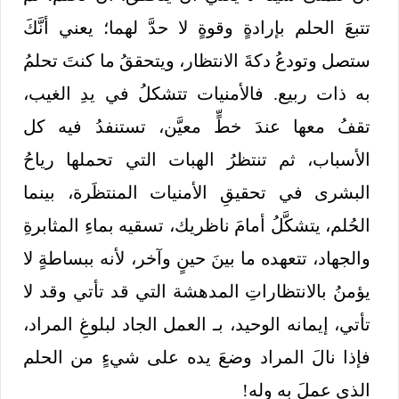
تتبعَ الحلم بإرادةٍ وقوةٍ لا حدَّ لهما؛ يعني أنَّكَ
ستصل وتودعُ دكةَ الانتظار، ويتحققُ ما كنتَ تحلمُ
به ذات ربيع. فالأمنيات تتشكلُ في يدِ الغيب،
تقفُ معها عندَ خطٍّ معيَّن، تستنفدُ فيه كل
الأسباب، ثم تنتظرُ الهبات التي تحملها رياحُ
البشرى في تحقيقِ الأمنيات المنتظَرة، بينما
الحُلم، يتشكَّلُ أمامَ ناظريك، تسقيه بماءِ المثابرةِ
والجهاد، تتعهده ما بينَ حينٍ وآخر، لأنه ببساطةٍ لا
يؤمنُ بالانتظاراتِ المدهشة التي قد تأتي وقد لا
تأتي، إيمانه الوحيد، بـ العمل الجاد لبلوغِ المراد،
فإذا نالَ المراد وضعَ يده على شيءٍ من الحلم
الذي عملَ به وله!