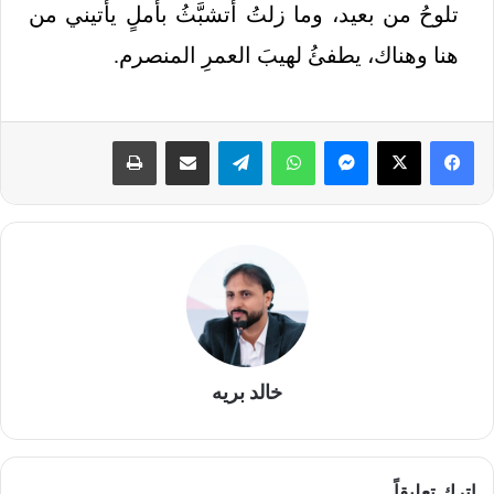
تلوحُ من بعيد، وما زلتُ أتشبَّثُ بأملٍ يأتيني من
هنا وهناك، يطفئُ لهيبَ العمرِ المنصرم.
خالد بريه
اترك تعليقاً