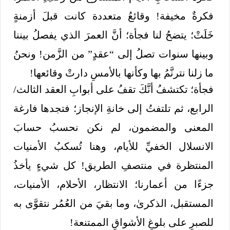
فكرةٌ مخيفة! وقائعُ متعددة كانت قبلَ أزمنةٍ
خَلَتْ؛ يتضحُ لنا فجأة؛ أنَّ العمرَ الذي يفصلُ بيننا
وبينها سنوات تصلُ إلى “عقدٍ” من الزَّمن! ونحنُ
ما زلنا نترنَّمُ بها وكأنها بالأمسِ دارتْ وقائعها!
فجأة؛ تكتشفُ أنَّكَ تقفُ على أبوابِ العقد الثالث/
الرابع، ثم تلتفتُ إلى خانةِ الإنجاز؛ فتجدها فارغة
المعنى والمضمون، لم نكن نحسبُ حسابَ
الانسلال الخفيِّ للأيام، وهنا تُسكبُ الأمنيات
المنتظرة في منتصفِ الطريق! كل شيءٍ يأخذُ
جزءًا من أعمارنا؛ الانتظار، الأحلام، الأمنيات،
المستقبل، الذكرىٰ، وما بقيَ من العُمُر نتقوَّى به
للصبرِ على بلوغِ الأشواقِ الممتنعة!