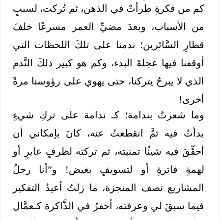
كم من فكرةٍ طرأتْ في الذهن، ثم تُركت، لسببٍ
من الأسباب، وبعدَ مضيِّ العمر مسرعًا خلفَ
قطارِ السَّائرين؛ ندمنا على تلكَ اللحظات التي
أوقفنا فيها عجلةَ البدء، وكم هو كبير ذلكَ النَّدم
الذي لا يبرحُ يتركنا، حتى يهوي على رؤوسنا مرةً
أخرى!
وما شعرتُ بندامة؛ كـ ندامة على تركِ شيءٍ
بدأتُ فيه ثمَّ انقطعتُ عنه، كانَ بإمكاني أن
أحقِّقَ فيه شيئًا تمنيته، ثم تركته لظرفٍ عابرٍ أو
لهمةٍ فاترةٍ أو لتسويفٍ بغيض! و”أنا رجلُ
المشاريع نصف المنجزة، ما زلتُ أعيدُ التفكير
فيما سبقَ لي وعرفته، أحفرُ في الذَّاكرة كـعمَّال