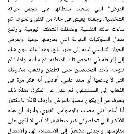
المرض” التي بسطت سلطانها على مجمل حياته
الشخصية، وجعلته يعيش في حالة من القلق والخوف. ثم
ساءت حالته النفسية، وتعطلت أنشطته اليومية، وارتفع
معدل السلوكيات القهرية التي يمارسها يوميًا، وتعرض
الجهاز التناسلي لديه إلى ضررٍ بالغ، وهذا عائد دون شك
إلى إفراطه في تفحص تلك المنطقة. ثم سألته: ولماذا لم
تتوجه لأحد المختصين حتى تطمئن وتذهب مخاوفك
التي لا يدعمها أي سند علمي، أفادني أنه فكّر مرة في
الذهاب إلى المستشفى، ثم عدل عن الفكرة، معللًا ذلك
بخوفه من أن يكون مصابًا بالمرض. وأردف قائلًا: يا دكتور
أنا أعلم أنني مصاب بالوسواس القهري، وأدرك أن هذه
الأفكار التي تحاصرني غير منطقية، إلا أنني لا أقوى على
مقاومتها، وأجدني مضطرًا إلى الاستسلام لها، والامتثال