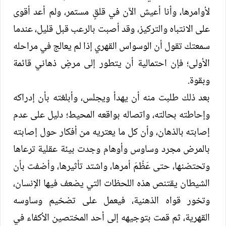
لأوامرها، وأنا أعيش الآن في قلقٍ مستمر، ولم أعد أقوى
على الانتباه والتركيز، وقد أصبت بالرعب قبل قليل، عندما
سمعتك تقول أن الوسواس القهري إذا لم يعالج في مراحله
الأولى؛ فإن احتمالية أن يتطور إلى مرضٍ ذهاني قائمة
وبقوة.
بعد ذلك طلبت منه أن يهدأ ويجلس، وأبلغته بأن إدراكه
وإحاطته بحالته، واتصاله بواقعه المحيط؛ دليل على عدم
إصابته بالذهان، وأن كل ما يعتريه من أفكار حول إصابته
بالمرض مجرد وساوس وأوهام وجدت بيئة عقلية ترعاها
وتحتضنها، حتى عَظُمَ أمرها، واشتد تأثيرها، وأضفت بأن
الشيطان يقتنص هذه اللحظات التي يضعف فيها الإنسان،
وتخور قواه الذهنية، فيعمل على تضخيم وساوسه
القهرية، ثم قمت بتوجيهه إلى أحد المختصين الأكفاء في