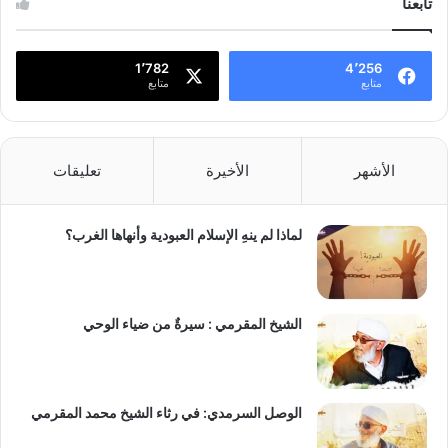
تابعنا
1٬782
4٬256
متابع
متابع
الأشهر
الأخيرة
تعليقات
لماذا لم ينهِ الإسلام العبودية وأنهاها الغرب؟
الشيخ المقرمي : سيرةٌ من ضياء الوحي
الوصل السرمدي: في رثاء الشيخ محمد المقرمي