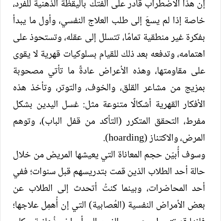
إن هذا الاضطراب قادر على الفتك باليقظة الذهنية للفرد،
خاصة إذا لم يسعَ إلى طلب العلاج النفسي، وأول ما يبدأ
بفكرة غير منطقية تمامًا، تتسلل إلى عقله، وتستحوذ على
اهتمامه، وتدفعه بعد ذلك للقيام بسلوكيات قهرية لا يقوى
على مقاومتها، وهذه الأعراض عادةً ما تأتي مصحوبة
بمزيج من مشاعر القلق، والخوف، والتوتر، وتأخذ هذه
الأفكار القهرية أشكالًا متنوعة مثل: غسل اليدين بشكل
مفرط، التحقق المتكرر (التأكد من قفل الباب)، وتوهم
المرض، والاكتناز (hoarding).
وسوف أُبيّن حجم المعاناة التي يعيشها المريض من خلال
حالة أحد الطلاب الذين قمت بتدريسهم قبل سنوات؛ ففي
أحد المحاضرات، وبينما كنتُ أتحدث إلى الطلاب عن
بعض الأمراض النفسية (العُصابية) التي إن أُهمِل علاجها؛