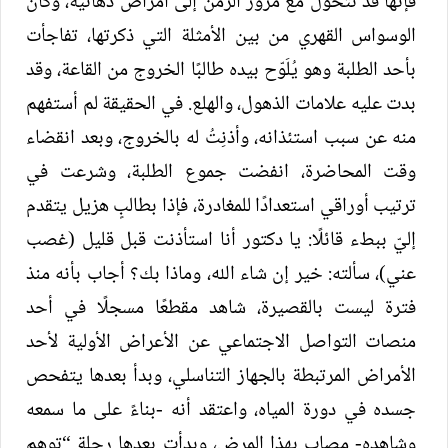
فإنها قد تتحول مع مرور الزمن إلى أمراض ذُهانية، وكان
الوسواس القهري من بين الأمثلة التي ذكرتها، تفاجأت
بأحد الطلبة وهو يُلَوّح بيده طالبًا الخروج من القاعة، وقد
بدت عليه علامات الذهول، والهلع. في الحقيقة لم أستفهم
منه عن سبب استئذانه، وأذنِتُ له بالخروج، وبعد انقضاء
وقت المحاضرة، انفضت جموع الطلبة، وشرعت في
ترتيب أوراقي استعدادًا للمغادرة، فإذا بطالبٍ هزيل يتقدم
إليّ ببطء قائلًا: يا دكتور أنا استأذنت قبل قليل (غصب
عني)، سألته: خير إن شاء الله، وماذا بك؟ أجاب بأنه منذ
فترة ليست بالقصيرة، شاهد مقطعًا مسجلًا في أحد
منصات التواصل الاجتماعي عن الأعراض الأولية لأحد
الأمراض المرتبطة بالجهاز التناسلي، وبدأ بعدها يتفحص
جسده في دورة المياه، واعتقد أنه -بناءً على ما سمعه
وشاهده- مصاب بهذا المرض، وبدأت بعدها رحلة “توهم