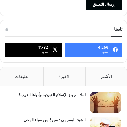
تابعنا
1٬782
4٬256
متابع
متابع
الأشهر
الأخيرة
تعليقات
لماذا لم ينهِ الإسلام العبودية وأنهاها الغرب؟
الشيخ المقرمي : سيرةٌ من ضياء الوحي