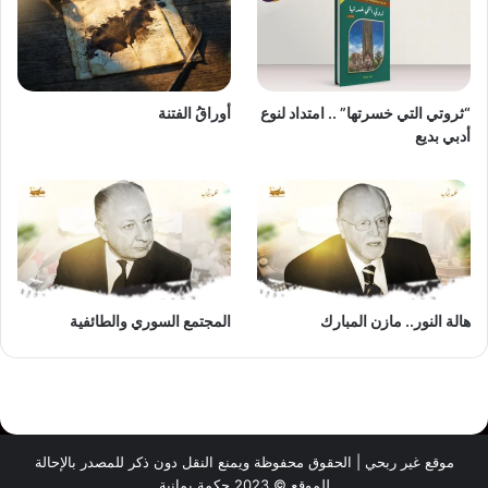
“ثروتي التي خسرتها” .. امتداد لنوع
أوراقُ الفتنة
أدبي بديع
هالة النور.. مازن المبارك
المجتمع السوري والطائفية
موقع غير ربحي | الحقوق محفوظة ويمنع النقل دون ذكر للمصدر بالإحالة
للموقع © 2023 حكمة يمانية