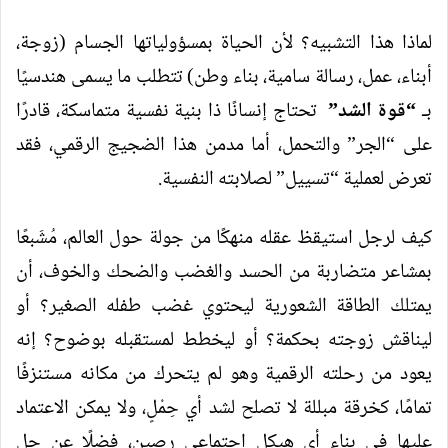
لماذا هذا التشبيه؟ لأن الحياة بمسؤولياتها الجسام (زوجة،
أبناء، عمل، رسالة سامية، بناء وطن) تتطلب ما يسمى هندسيًا
بـ
“
قوة الشد
”
تحتاج إنسانًا ذا بنية نفسية متماسكة، قادرًا
على “الجر” والتحمل، أما مدمن هذا الضجيج الرقمي، فقد
تعرض لعملية “تسييل” لصلابته النفسية.
كيف لرجل استيقظ عقله منهكًا من جولة حول العالم، مُشَبعًا
بمشاعر متضاربة من الحسد والغضب والضحك والخوف، أن
يمتلك الطاقة الشعورية ليحتوي غضب طفله الصغير؟ أو
ليناقش زوجته بحكمة؟ أو ليخطط لمستقبله بوضوح؟ إنه
يعود من رحلته الرقمية وهو لم يتحرك من مكانه مستنزفًا
تمامًا، كخرقة مبللة لا تصلح لشد أي حِمْلٍ، ولا يمكن الاعتماد
عليها في بناء أي هيكل اجتماعي رصين، فضلًا عن حل