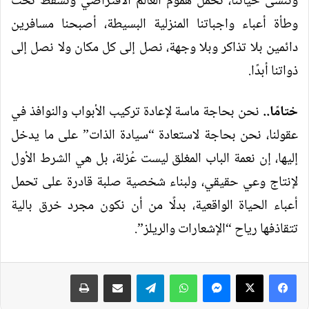
وننسى حياتنا، نحمل هموم العالم الافتراضي ونسقط تحت
وطأة أعباء واجباتنا المنزلية البسيطة، أصبحنا مسافرين
دائمين بلا تذاكر وبلا وجهة، نصل إلى كل مكان ولا نصل إلى
ذواتنا أبدًا.
ختامًا
..
نحن بحاجة ماسة لإعادة تركيب الأبواب والنوافذ في
عقولنا، نحن بحاجة لاستعادة “سيادة الذات” على ما يدخل
إليها، إن نعمة الباب المغلق ليست عُزلة، بل هي الشرط الأول
لإنتاج وعي حقيقي، ولبناء شخصية صلبة قادرة على تحمل
أعباء الحياة الواقعية، بدلًا من أن نكون مجرد خرق بالية
تتقاذفها رياح “الإشعارات والريلز”.
فيسبوك
‫X
ماسنجر
واتساب
تيلقرام
مشاركة عبر البريد
طباعة