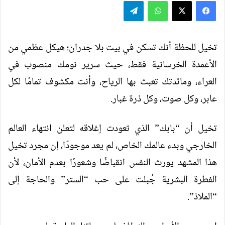
فيسبوك
‫X
واتساب
تيلقرام
تخيل للحظة أنك تسكن في بيت بلا جدران؛ هيكل عظمي من
الأعمدة الخرسانية فقط، حيث سرير نومك منصوب في
العراء، ومائدتك تعبث بها الرياح، وأنت مكشوف تمامًا لكل
عابر، وكل صوت، وكل ذرة غبار.
تخيل أن “بابك” الذي تعودت إغلاقه لتعلن انتهاء العالم
الخارجي وبدء عالمك الخاص، لم يعد موجودًا، إن مجرد تخيل
هذا المشهد يورث النفس انقباضًا وشعورًا بعدم الأمان، لأن
الفطرة البشرية جُبلت على حب “الستر” والحاجة إلى
“الملاذ”.