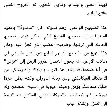
تهيئة النفس والهندام، وتناول الفطور، ثم الخروج الفعلي
وفتح الباب.
هذا الضجيج الواقعي -رغم قسوته- كان “محدودًا” بحدود
الجغرافيا، إنه ضجيج الشارع الذي تسكن فيه، وضجيج
الحافلة التي تركبها، وضجيج المكتب الذي تعمل فيه، ومآل
هذا النوع من الضجيج القسري الناتج عن العمل والسعي في
مناكب الأرض، أنه يحول الإنسان بمرور الزمن إلى
“
ترس”
في آلة ضخمة،
قد يشعر هذا الترس بالإنهاك، وقد يشتكي من
الاحتكاك الميكانيكي ومن رتابة الدوران، ولكنه يظل جزءًا
صلبًا، متماسكًا، يؤدي وظيفة حيوية في نسيج المجتمع، وله
دورة حياة واضحة تبدأ بالحركة وتنتهي بالسكون عند العودة
إلى المنزل وإغلاق الباب.