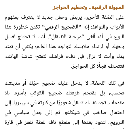
السيولة الرقمية.. وتحطيم الحواجز
على الضفة الأخرى، يربض وحش جديد لا يعترف بمفهوم
الأبواب والنوافذ؛ إنه
“
الضجيج الرقمي
“
تكمن خطورة هذا
النوع في أنه ألغى “مرحلة الانتقال”. أنت لا تحتاج لغسل
وجهك أو ارتداء ملابسك لتواجه هذا العالم؛ يكفي أن تمتد
يدك وأنت لا تزال في دفء فراشك لتفتح شاشة الهاتف،
فتتحطم فجأة كل الحواجز.
في تلك اللحظة، لا يدخل عليك ضجيج حَيِّكَ أو مدينتك
فحسب، بل يقتحم غرفتك ضجيج الكوكبِ بأسره. بلا
مقدمات، تجد نفسك تتنقل شعوريًا من كارثة في سيبيريا، إلى
احتفال صاخب في شيكاغو، ثم إلى جدل سياسي في
النرويج، لتعود بعدها إلى مقطع تافه لقطة تقفز في قارة