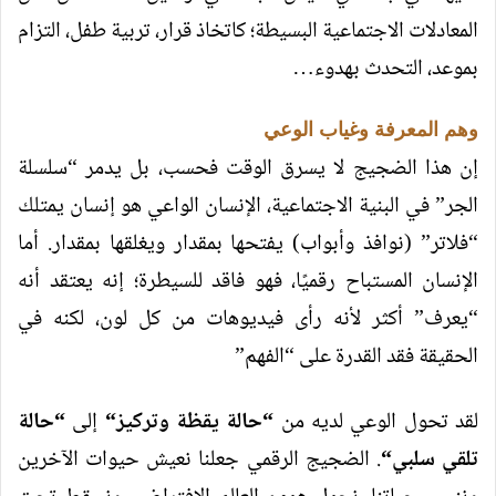
المعادلات الاجتماعية البسيطة؛ كاتخاذ قرار، تربية طفل، التزام
بموعد، التحدث بهدوء…
وهم المعرفة وغياب الوعي
إن هذا الضجيج لا يسرق الوقت فحسب، بل يدمر “سلسلة
الجر” في البنية الاجتماعية، الإنسان الواعي هو إنسان يمتلك
“فلاتر” (نوافذ وأبواب) يفتحها بمقدار ويغلقها بمقدار. أما
الإنسان المستباح رقميًا، فهو فاقد للسيطرة؛ إنه يعتقد أنه
“يعرف” أكثر لأنه رأى فيديوهات من كل لون، لكنه في
الحقيقة فقد القدرة على “الفهم”
لقد تحول الوعي لديه من
“
حالة يقظة وتركيز
“
إلى
“
حالة
تلقي سلبي
“
. الضجيج الرقمي جعلنا نعيش حيوات الآخرين