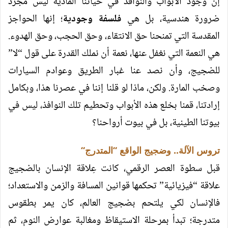
إن وجود الأبواب والنوافذ في حياتنا المادية ليس مجرد
ضرورة هندسية، بل هي
فلسفة وجودية
؛ إنها الحواجز
المقدسة التي تمنحنا حق الانتقاء، وحق الحجب، وحق الهدوء.
هي النعمة التي نغفل عنها، نعمة أن نملك القدرة على قول “لا”
للضجيج، وأن نصد عنا غبار الطريق وعوادم السيارات
وصخب المارة. ولكن، ماذا لو قلنا إننا في عصرنا هذا، وبكامل
إرادتنا، قمنا بخلع هذه الأبواب وتحطيم تلك النوافذ، ليس في
بيوتنا الطينية، بل في بيوت أرواحنا؟
تروس الآلة.. وضجيج الواقع “المتدرج
“
قبل سطوة العصر الرقمي، كانت عِلاقة الإنسان بالضجيج
علاقة “فيزيائية” تحكمها قوانين المسافة والزمن والاستعداد؛
فالإنسان لكي يلتحم بضجيج العالم، كان يمر بطقوس
متدرجة؛ تبدأ بمرحلة الاستيقاظ ومغالبة عوارض النوم، ثم