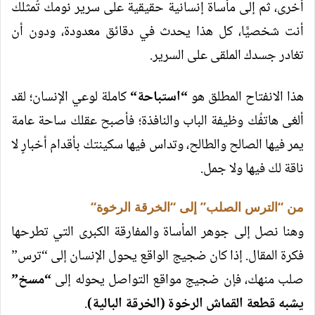
أخرى، ثم إلى مأساة إنسانية حقيقية على سرير نومك تُمثلك
أنت شخصيًّا، كل هذا يحدث في دقائق معدودة، ودون أن
تغادر جسدك الملقى على السرير.
هذا الانفتاح المطلق هو
“
استباحة
“
كاملة لوعي الإنسان؛ لقد
ألغى هاتفُك وظيفة الباب والنافذة؛ فأصبح عقلك ساحة عامة
يمر فيها الصالح والطالح، وتداس فيها سكينتك بأقدام أخبارٍ لا
ناقة لك فيها ولا جمل.
من “الترس الصلب” إلى “الخرقة الرخوة
“
وهنا نصل إلى جوهر المأساة والمفارقة الكبرى التي تطرحها
فكرة المقال. إذا كان ضجيج الواقع يحول الإنسان إلى “ترس”
صلب منهك، فإن ضجيج مواقع التواصل يحوله إلى
“
مسخ”
يشبه قطعة القماش الرخوة (الخرقة البالية)
.