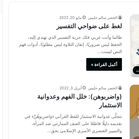
الخضر سالم حليس
مايو 20, 2022
لغط على ضواحي التفسير
طالما وأنت عربي فلك حرية التفسير الذي تهتدي إليه،
الحفظ ليس ضروريًا، إتقان التلاوة ليس مطلوبًا، أدوات فهم
النص ليست…
أكمل القراءة »
ت
الخضر سالم حليس
أبريل 3, 2022
(واضربوهن): خلل الفهم وعدوانية
الاستثمار
تتجلَّى عدوانية الاستثمار للفظ القرآني ﴿وَاضرِبوهُنَّ﴾ في
تقديمه دليلًا قاطعًا على العنف الممارس ضد المرأة،
والتمييز العنصري الأسري الإسلامي بحق…