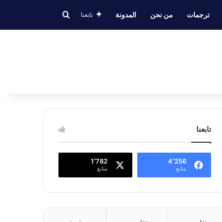
بحث عن
ترجمات
من نحن
المدونة
تابعنا
تابعنا
1٬782
4٬256
متابع
متابع