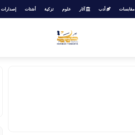
قابسات
أدب
آثار
علوم
تزكية
أشتات
إصدارات